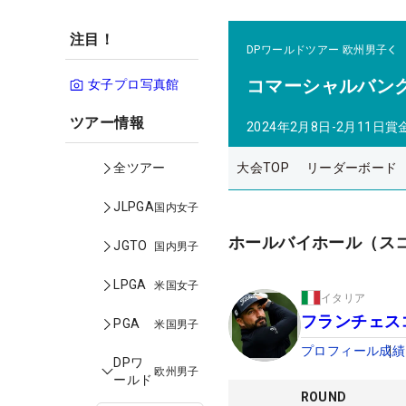
注目！
DPワールドツアー
欧州男子
コマーシャルバン
女子プロ写真館
ツアー情報
2024年2月8日-2月11日
賞
大会TOP
リーダーボード
全ツアー
JLPGA
国内女子
ホールバイホール（ス
JGTO
国内男子
LPGA
米国女子
イタリア
フランチェス
PGA
米国男子
プロフィール
成績
DPワ
欧州男子
ールド
ROUND