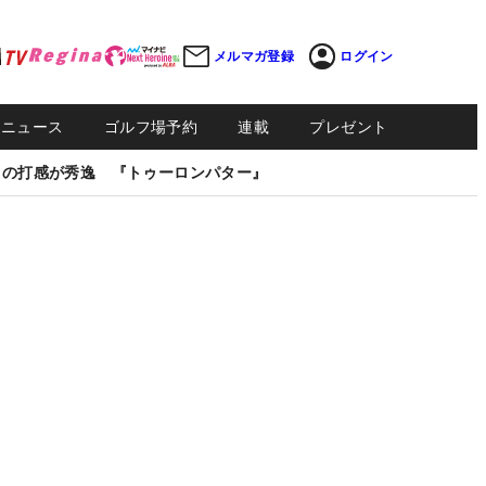
メルマガ登録
ログイン
Sニュース
ゴルフ場予約
連載
プレゼント
しの打感が秀逸 『トゥーロンパター』