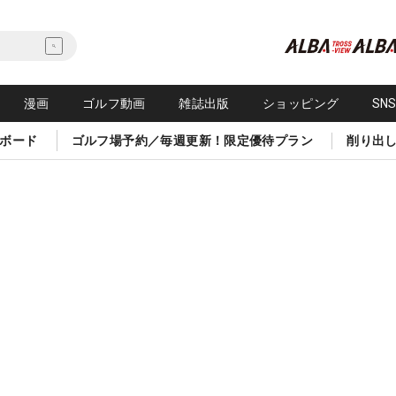
漫画
ゴルフ動画
雑誌出版
ショッピング
SN
ボード
ゴルフ場予約／毎週更新！限定優待プラン
削り出