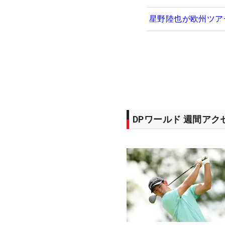
星野陸也が欧州ツア
DPワールド 週間ア