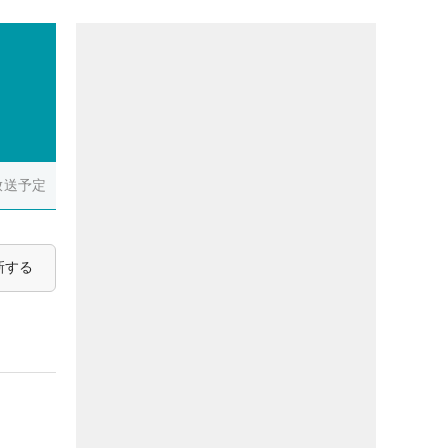
放送予定
新する