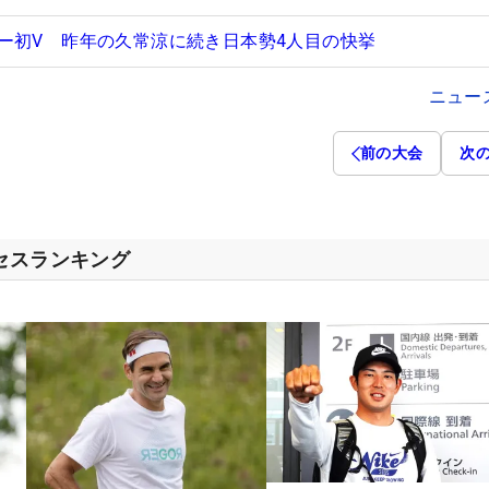
ー初V 昨年の久常涼に続き日本勢4人目の快挙
ニュー
前の大会
次
クセスランキング