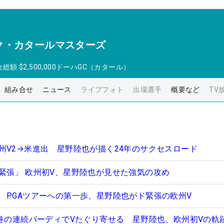
ク・カタールマスターズ
金総額
$2,500,000
ドーハGC（カタール）
組み合せ
ニュース
ライブフォト
出場選手
概要など
TV
州V2→米進出 星野陸也が描く24年のサクセスロード
緊張」 欧州初V、星野陸也が見せた強気の攻め
 PGAツアーへの第一歩、星野陸也がド緊張の欧州V
圧巻の連続バーディでVたぐり寄せる 星野陸也、欧州初Vの軌