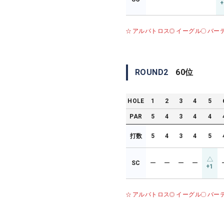
+
アルバトロス
イーグル
バー
ROUND
2
60
位
HOLE
1
2
3
4
5
PAR
5
4
3
4
4
打数
5
4
3
4
5
SC
ー
ー
ー
ー
+1
アルバトロス
イーグル
バー