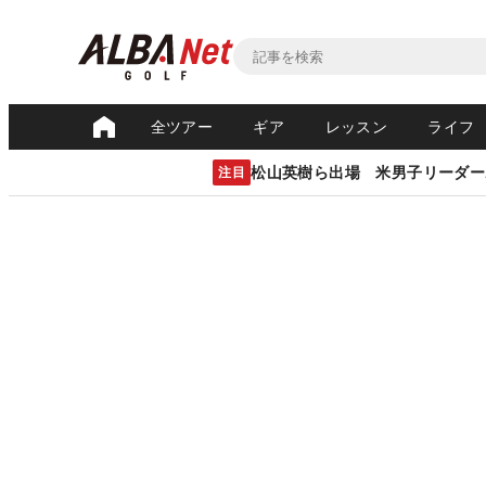
全ツアー
ギア
レッスン
ライフ
松山英樹ら出場 米男子リーダー
注目