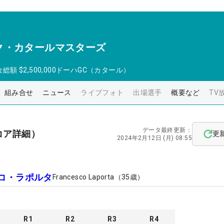
ク・カタールマスターズ
金総額
$2,500,000
ドーハGC（カタール）
組み合せ
ニュース
ライブフォト
出場選手
概要など
TV
データ最終更新：
コア詳細）
更
2024年2月12日 (月) 08:55
コ・ラポルタ
Francesco Laporta
（
35
歳）
R
1
R
2
R
3
R
4