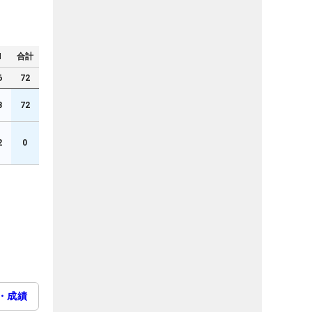
N
合計
6
72
8
72
2
0
・成績