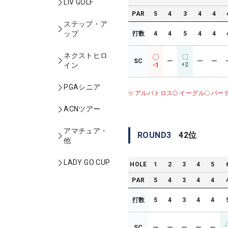
LIV GOLF
PAR
5
4
3
4
4
ステップ・ア
ップ
打数
4
4
5
4
4
ネクストヒロ
SC
ー
ー
ー
+2
イン
-1
PGAシニア
アルバトロス
イーグル
バー
ACNツアー
アマチュア・
ROUND
3
42
位
他
LADY GO CUP
HOLE
1
2
3
4
5
PAR
5
4
3
4
4
打数
5
4
3
4
4
SC
ー
ー
ー
ー
ー