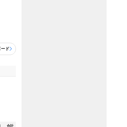
ボード
N
合計