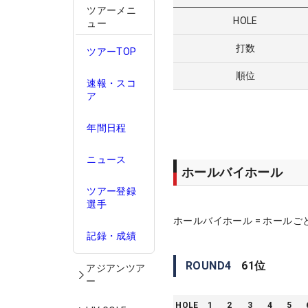
ツアーメニ
HOLE
ュー
打数
ツアーTOP
順位
速報・スコ
ア
年間日程
ニュース
ホールバイホール
ツアー登録
選手
ホールバイホール = ホールご
記録・成績
ROUND
4
61
位
アジアンツア
ー
HOLE
1
2
3
4
5