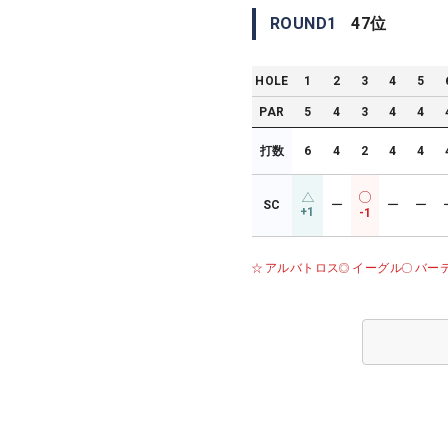
ROUND
1
47
位
HOLE
1
2
3
4
5
PAR
5
4
3
4
4
打数
6
4
2
4
4
SC
ー
ー
ー
+1
-1
アルバトロス
イーグル
バー