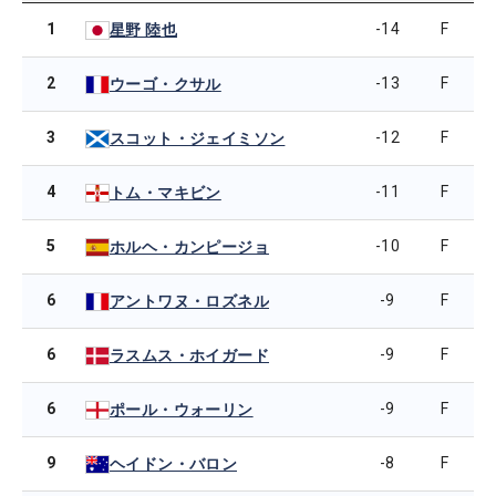
1
-14
F
星野 陸也
2
-13
F
ウーゴ・クサル
3
-12
F
スコット・ジェイミソン
4
-11
F
トム・マキビン
5
-10
F
ホルヘ・カンピージョ
6
-9
F
アントワヌ・ロズネル
6
-9
F
ラスムス・ホイガード
6
-9
F
ポール・ウォーリン
9
-8
F
ヘイドン・バロン