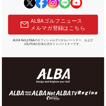
ALBAゴルフニュース
メルマガ登録はこちら
ALBA NetはR&Aのオフィシャルデジタルパートナー、および
USLPGAの日本公式サイトパートナーです。