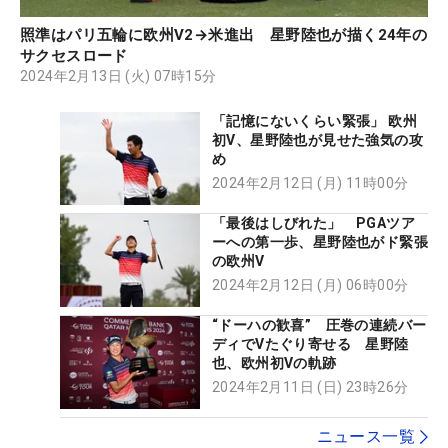
照準はパリ五輪に欧州V2→米進出 星野陸也が描く24年の
サクセスロード
2024年2月13日 (火) 07時15分
「記憶にないくらい緊張」 欧州
初V、星野陸也が見せた強気の攻
め
2024年2月12日 (月) 11時00分
「最後はしびれた」 PGAツア
ーへの第一歩、星野陸也がド緊張
の欧州V
2024年2月12日 (月) 06時00分
“ドーハの歓喜” 圧巻の連続バー
ディでVたぐり寄せる 星野陸
也、欧州初Vの軌跡
2024年2月11日 (日) 23時26分
ニュース一覧