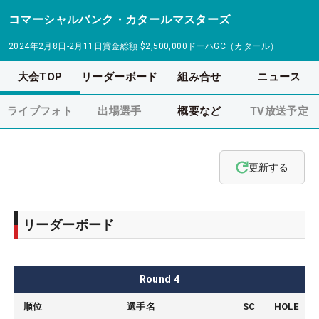
コマーシャルバンク・カタールマスターズ
2024年2月8日-2月11日
賞金総額
$2,500,000
ドーハGC（カタール）
大会TOP
リーダーボード
組み合せ
ニュース
ライブフォト
出場選手
概要など
TV放送予定
更新する
リーダーボード
Round
4
順位
選手名
SC
HOLE