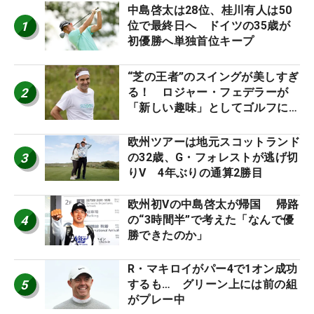
中島啓太は28位、桂川有人は50
1
位で最終日へ ドイツの35歳が
初優勝へ単独首位キープ
“芝の王者”のスイングが美しすぎ
2
る！ ロジャー・フェデラーが
「新しい趣味」としてゴルフに挑
戦中！
欧州ツアーは地元スコットランド
3
の32歳、G・フォレストが逃げ切
りV 4年ぶりの通算2勝目
欧州初Vの中島啓太が帰国 帰路
4
の“3時間半”で考えた「なんで優
勝できたのか」
R・マキロイがパー4で1オン成功
5
するも… グリーン上には前の組
がプレー中