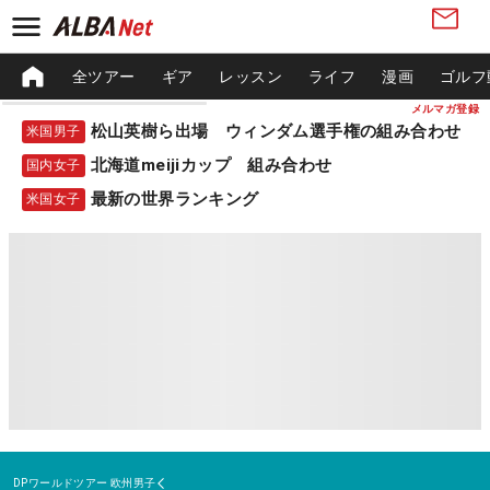
全ツアー
ギア
レッスン
ライフ
漫画
ゴルフ
メルマガ登録
松山英樹ら出場 ウィンダム選手権の組み合わせ
米国男子
北海道meijiカップ 組み合わせ
国内女子
最新の世界ランキング
米国女子
DPワールドツアー
欧州男子