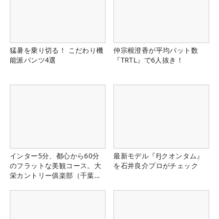
猛暑を乗り切る！ こだわり機
仲宗根澄香が平均パット数
能派パンツ4選
『TRTL』で6人抜き！
インター5分、都心から60分
最新モデル『FJクオンタム』
のフラットな美観コース。大
を石井良介プロがチェック
栄カントリー俱楽部（千葉
県）