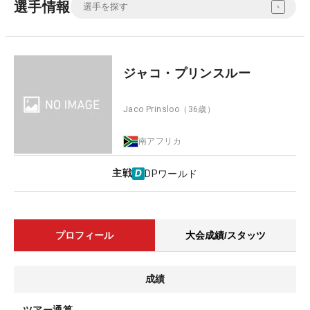
選手情報
ジャコ・プリンスルー
Jaco Prinsloo
（36歳）
南アフリカ
主戦
DPワールド
プロフィール
大会成績/スタッツ
成績