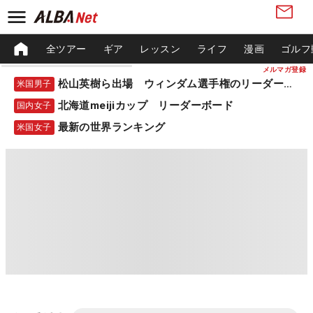
全ツアー
ギア
レッスン
ライフ
漫画
ゴルフ
メルマガ登録
松山英樹ら出場 ウィンダム選手権のリーダーボード
米国男子
北海道meijiカップ リーダーボード
国内女子
最新の世界ランキング
米国女子