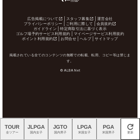
広告掲載について
スタッフ募集
運営会社
プライバシーポリシー
ご利用に際して
会員規約
ガイドライン
特定商取引法に基づく表示
ゴルフ場予約サービス利用規約
マイページサービス利用規約
ポイント利用規約
お問合せ
ヘルプ
サイトマップ
掲載されている全てのコンテンツの無断での転載、転用、コピー等は禁じま
す。
© ALBA Net
TOUR
JLPGA
JGTO
LPGA
PGA
閉じる
全ツアー
国内女子
国内男子
米国女子
米国男子
更新