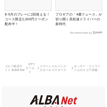
8-9月のプレーに2回使える！
プロギアの「4層フェース」が
コース限定2,000円クーポン
切り開く高初速ドライバーの
配布中！
新時代
Recommended by
DPワ
ゴルフ総合サ
コマーシャルバンク・
オッキー・ストライ
ール
イト ALBA Net
カタールマスターズ
ドムのスコア詳細
ド