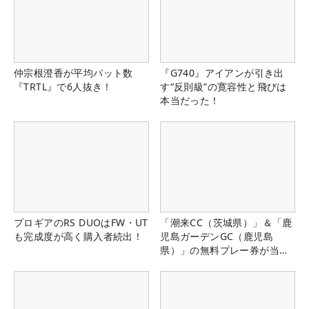
仲宗根澄香が平均パット数
『G740』アイアンが引き出
『TRTL』で6人抜き！
す“反則級”の寛容性と飛びは
本当だった！
プロギアのRS DUOはFW・UT
「潮来CC（茨城県）」＆「鹿
も完成度が高く購入者続出！
児島ガーデンGC（鹿児島
県）」の無料プレー券が当た
る！！