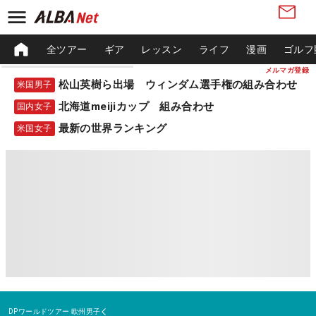
全ツアー
ギア
レッスン
ライフ
漫画
ゴルフ
メルマガ登録
松山英樹ら出場 ウィンダム選手権の組み合わせ
米国男子
北海道meijiカップ 組み合わせ
国内女子
最新の世界ランキング
米国女子
DPワールドツアー
欧州男子