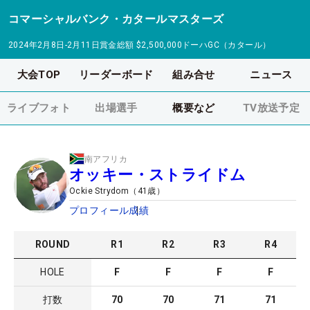
コマーシャルバンク・カタールマスターズ
2024年2月8日-2月11日
賞金総額
$2,500,000
ドーハGC（カタール）
大会TOP
リーダーボード
組み合せ
ニュース
ライブフォト
出場選手
概要など
TV放送予定
南アフリカ
オッキー・ストライドム
Ockie Strydom
（
41
歳）
プロフィール
成績
ROUND
R
1
R
2
R
3
R
4
HOLE
F
F
F
F
打数
70
70
71
71