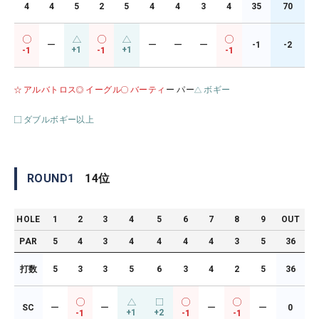
4
4
5
2
5
4
4
3
4
35
70
ー
ー
ー
ー
-1
-2
+1
+1
-1
-1
-1
アルバトロス
イーグル
バーティ
ー パー
ボギー
ダブルボギー以上
ROUND
1
14
位
HOLE
1
2
3
4
5
6
7
8
9
OUT
PAR
5
4
3
4
4
4
4
3
5
36
打数
5
3
3
5
6
3
4
2
5
36
SC
ー
ー
ー
ー
0
+1
+2
-1
-1
-1