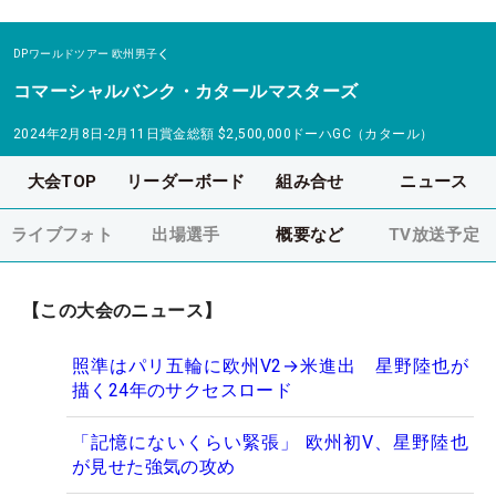
DPワールドツアー
欧州男子
コマーシャルバンク・カタールマスターズ
2024年2月8日-2月11日
賞金総額
$2,500,000
ドーハGC（カタール）
大会TOP
リーダーボード
組み合せ
ニュース
ライブフォト
出場選手
概要など
TV放送予定
【この大会のニュース】
照準はパリ五輪に欧州V2→米進出 星野陸也が
描く24年のサクセスロード
「記憶にないくらい緊張」 欧州初V、星野陸也
が見せた強気の攻め