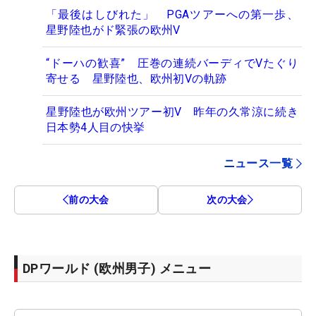
「最後はしびれた」 PGAツアーへの第一歩、
星野陸也がド緊張の欧州V
“ドーハの歓喜” 圧巻の連続バーディでVたぐり
寄せる 星野陸也、欧州初Vの軌跡
星野陸也が欧州ツアー初V 昨年の久常涼に続き
日本勢4人目の快挙
ニュース一覧
前の大会
次の大会
DPワールド (欧州男子) メニュー