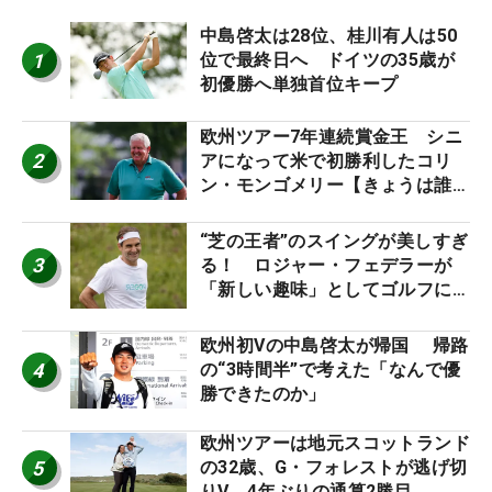
中島啓太は28位、桂川有人は50
1
位で最終日へ ドイツの35歳が
初優勝へ単独首位キープ
欧州ツアー7年連続賞金王 シニ
2
アになって米で初勝利したコリ
ン・モンゴメリー【きょうは誰の
誕生日？】
“芝の王者”のスイングが美しすぎ
3
る！ ロジャー・フェデラーが
「新しい趣味」としてゴルフに挑
戦中！
欧州初Vの中島啓太が帰国 帰路
4
の“3時間半”で考えた「なんで優
勝できたのか」
欧州ツアーは地元スコットランド
5
の32歳、G・フォレストが逃げ切
りV 4年ぶりの通算2勝目