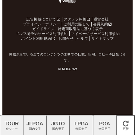
広告掲載について
スタッフ募集
運営会社
プライバシーポリシー
ご利用に際して
会員規約
ガイドライン
特定商取引法に基づく表示
ゴルフ場予約サービス利用規約
マイページサービス利用規約
ポイント利用規約
お問合せ
ヘルプ
サイトマップ
掲載されている全てのコンテンツの無断での転載、転用、コピー等は禁じま
す。
© ALBA Net
TOUR
JLPGA
JGTO
LPGA
PGA
閉じる
全ツアー
国内女子
国内男子
米国女子
米国男子
更新