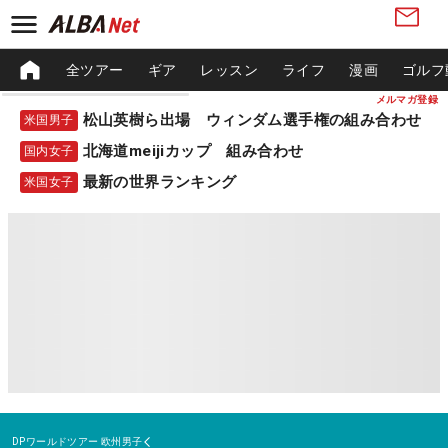
全ツアー
ギア
レッスン
ライフ
漫画
ゴルフ
メルマガ登録
松山英樹ら出場 ウィンダム選手権の組み合わせ
米国男子
北海道meijiカップ 組み合わせ
国内女子
最新の世界ランキング
米国女子
DPワールドツアー
欧州男子