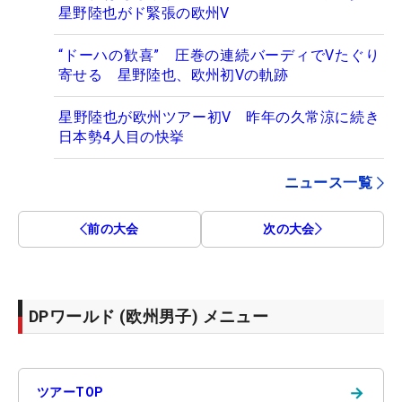
星野陸也がド緊張の欧州V
“ドーハの歓喜” 圧巻の連続バーディでVたぐり
寄せる 星野陸也、欧州初Vの軌跡
星野陸也が欧州ツアー初V 昨年の久常涼に続き
日本勢4人目の快挙
ニュース一覧
前の大会
次の大会
DPワールド (欧州男子) メニュー
→
ツアーTOP