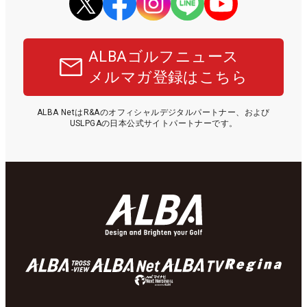
ALBAゴルフニュース
メルマガ登録はこちら
ALBA NetはR&Aのオフィシャルデジタルパートナー、および
USLPGAの日本公式サイトパートナーです。