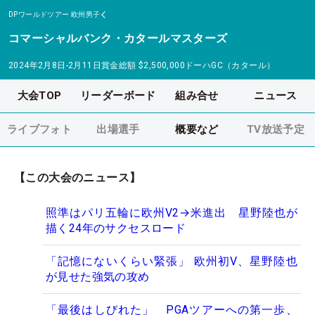
DPワールドツアー
欧州男子
コマーシャルバンク・カタールマスターズ
2024年2月8日-2月11日
賞金総額
$2,500,000
ドーハGC（カタール）
大会TOP
リーダーボード
組み合せ
ニュース
ライブフォト
出場選手
概要など
TV放送予定
【この大会のニュース】
照準はパリ五輪に欧州V2→米進出 星野陸也が
描く24年のサクセスロード
「記憶にないくらい緊張」 欧州初V、星野陸也
が見せた強気の攻め
「最後はしびれた」 PGAツアーへの第一歩、