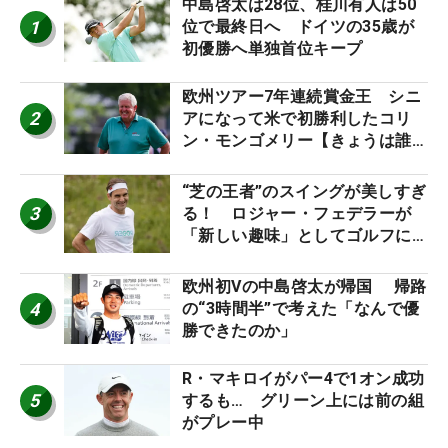
中島啓太は28位、桂川有人は50
1
位で最終日へ ドイツの35歳が
初優勝へ単独首位キープ
欧州ツアー7年連続賞金王 シニ
2
アになって米で初勝利したコリ
ン・モンゴメリー【きょうは誰の
誕生日？】
“芝の王者”のスイングが美しすぎ
3
る！ ロジャー・フェデラーが
「新しい趣味」としてゴルフに挑
戦中！
欧州初Vの中島啓太が帰国 帰路
4
の“3時間半”で考えた「なんで優
勝できたのか」
R・マキロイがパー4で1オン成功
5
するも… グリーン上には前の組
がプレー中