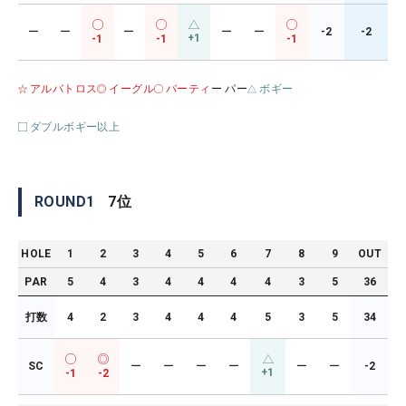
ー
ー
ー
ー
ー
-2
-2
+1
-1
-1
-1
アルバトロス
イーグル
バーティ
ー パー
ボギー
ダブルボギー以上
ROUND
1
7
位
HOLE
1
2
3
4
5
6
7
8
9
OUT
PAR
5
4
3
4
4
4
4
3
5
36
打数
4
2
3
4
4
4
5
3
5
34
SC
ー
ー
ー
ー
ー
ー
-2
+1
-1
-2