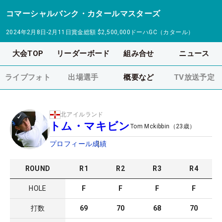
コマーシャルバンク・カタールマスターズ
2024年2月8日-2月11日
賞金総額
$2,500,000
ドーハGC（カタール）
大会TOP
リーダーボード
組み合せ
ニュース
ライブフォト
出場選手
概要など
TV放送予定
北アイルランド
トム・マキビン
Tom Mckibbin
（
23
歳）
プロフィール
成績
ROUND
R
1
R
2
R
3
R
4
HOLE
F
F
F
F
打数
69
70
68
70