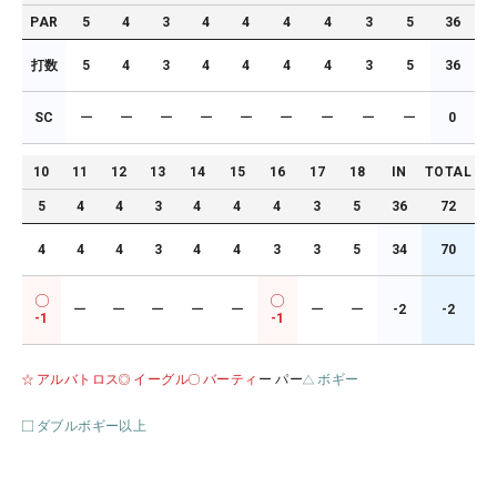
PAR
5
4
3
4
4
4
4
3
5
36
打数
5
4
3
4
4
4
4
3
5
36
SC
ー
ー
ー
ー
ー
ー
ー
ー
ー
0
10
11
12
13
14
15
16
17
18
IN
TOTAL
5
4
4
3
4
4
4
3
5
36
72
4
4
4
3
4
4
3
3
5
34
70
ー
ー
ー
ー
ー
ー
ー
-2
-2
-1
-1
アルバトロス
イーグル
バーティ
ー パー
ボギー
ダブルボギー以上