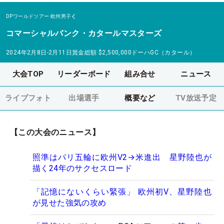
DPワールドツアー
欧州男子
コマーシャルバンク・カタールマスターズ
2024年2月8日-2月11日
賞金総額
$2,500,000
ドーハGC（カタール）
大会TOP
リーダーボード
組み合せ
ニュース
ライブフォト
出場選手
概要など
TV放送予定
【この大会のニュース】
照準はパリ五輪に欧州V2→米進出 星野陸也が
描く24年のサクセスロード
「記憶にないくらい緊張」 欧州初V、星野陸也
が見せた強気の攻め