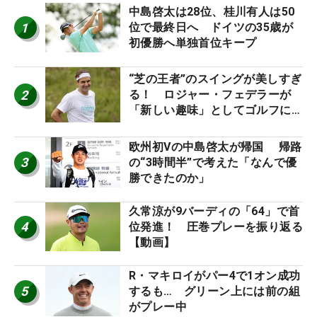
中島啓太は28位、桂川有人は50
1
位で最終日へ ドイツの35歳が
初優勝へ単独首位キープ
“芝の王者”のスイングが美しすぎ
2
る！ ロジャー・フェデラーが
「新しい趣味」としてゴルフに挑
戦中！
欧州初Vの中島啓太が帰国 帰路
3
の“3時間半”で考えた「なんで優
勝できたのか」
久常涼が9バーディの「64」で首
4
位発進！ 圧巻プレーを振り返る
【動画】
R・マキロイがパー4で1オン成功
5
するも… グリーン上には前の組
がプレー中