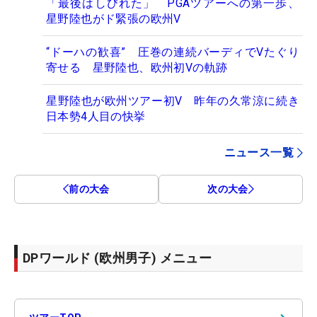
「最後はしびれた」 PGAツアーへの第一歩、
星野陸也がド緊張の欧州V
“ドーハの歓喜” 圧巻の連続バーディでVたぐり
寄せる 星野陸也、欧州初Vの軌跡
星野陸也が欧州ツアー初V 昨年の久常涼に続き
日本勢4人目の快挙
ニュース一覧
前の大会
次の大会
DPワールド (欧州男子) メニュー