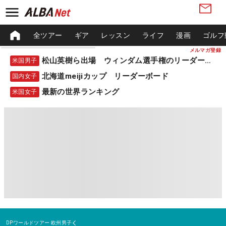
全ツアー
ギア
レッスン
ライフ
漫画
ゴルフ
メルマガ登録
松山英樹ら出場 ウィンダム選手権のリーダーボード
米国男子
北海道meijiカップ リーダーボード
国内女子
最新の世界ランキング
米国女子
DPワールドツアー
欧州男子