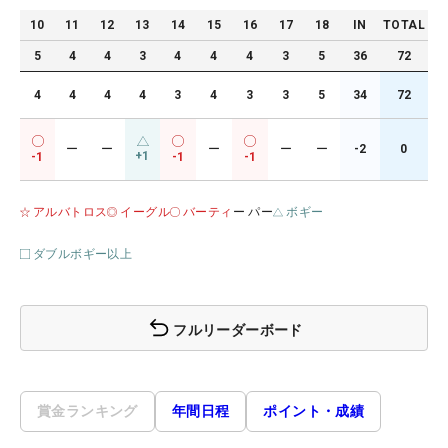
10
11
12
13
14
15
16
17
18
IN
TOTAL
5
4
4
3
4
4
4
3
5
36
72
4
4
4
4
3
4
3
3
5
34
72
ー
ー
ー
ー
ー
-2
0
+1
-1
-1
-1
アルバトロス
イーグル
バーティ
ー パー
ボギー
ダブルボギー以上
フルリーダーボード
賞金ランキング
年間日程
ポイント・成績