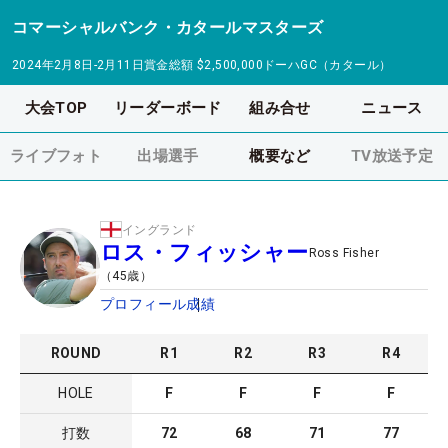
コマーシャルバンク・カタールマスターズ
2024年2月8日-2月11日
賞金総額
$2,500,000
ドーハGC（カタール）
大会TOP
リーダーボード
組み合せ
ニュース
ライブフォト
出場選手
概要など
TV放送予定
イングランド
ロス・フィッシャー
Ross Fisher
（
45
歳）
プロフィール
成績
ROUND
R
1
R
2
R
3
R
4
HOLE
F
F
F
F
打数
72
68
71
77