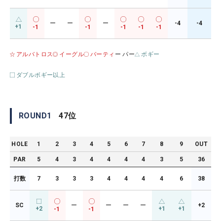
ー
ー
ー
-4
-4
+1
-1
-1
-1
-1
-1
アルバトロス
イーグル
バーティ
ー パー
ボギー
ダブルボギー以上
ROUND
1
47
位
HOLE
1
2
3
4
5
6
7
8
9
OUT
PAR
5
4
3
4
4
4
4
3
5
36
打数
7
3
3
3
4
4
4
4
6
38
SC
ー
ー
ー
ー
+2
+2
+1
+1
-1
-1