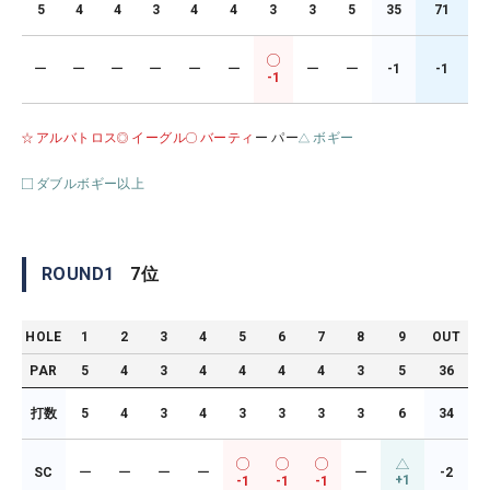
5
4
4
3
4
4
3
3
5
35
71
ー
ー
ー
ー
ー
ー
ー
ー
-1
-1
-1
アルバトロス
イーグル
バーティ
ー パー
ボギー
ダブルボギー以上
ROUND
1
7
位
HOLE
1
2
3
4
5
6
7
8
9
OUT
PAR
5
4
3
4
4
4
4
3
5
36
打数
5
4
3
4
3
3
3
3
6
34
SC
ー
ー
ー
ー
ー
-2
+1
-1
-1
-1