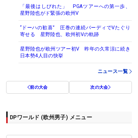
「最後はしびれた」 PGAツアーへの第一歩、
星野陸也がド緊張の欧州V
“ドーハの歓喜” 圧巻の連続バーディでVたぐり
寄せる 星野陸也、欧州初Vの軌跡
星野陸也が欧州ツアー初V 昨年の久常涼に続き
日本勢4人目の快挙
ニュース一覧
前の大会
次の大会
DPワールド (欧州男子) メニュー