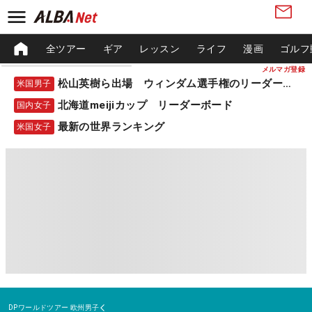
全ツアー
ギア
レッスン
ライフ
漫画
ゴルフ
メルマガ登録
松山英樹ら出場 ウィンダム選手権のリーダーボード
米国男子
北海道meijiカップ リーダーボード
国内女子
最新の世界ランキング
米国女子
DPワールドツアー
欧州男子