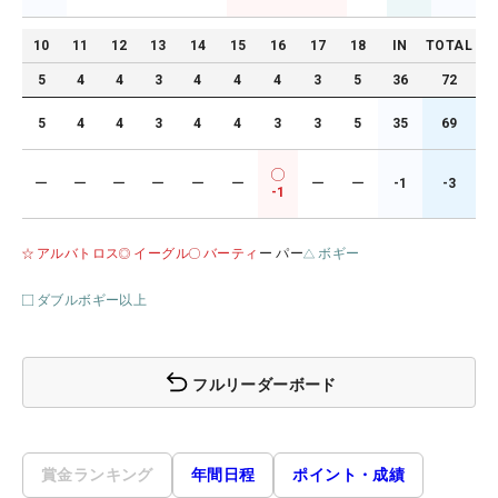
10
11
12
13
14
15
16
17
18
IN
TOTAL
5
4
4
3
4
4
4
3
5
36
72
5
4
4
3
4
4
3
3
5
35
69
ー
ー
ー
ー
ー
ー
ー
ー
-1
-3
-1
アルバトロス
イーグル
バーティ
ー パー
ボギー
ダブルボギー以上
フルリーダーボード
賞金ランキング
年間日程
ポイント・成績