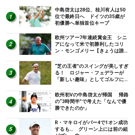
中島啓太は28位、桂川有人は50
1
位で最終日へ ドイツの35歳が
初優勝へ単独首位キープ
欧州ツアー7年連続賞金王 シニ
2
アになって米で初勝利したコリ
ン・モンゴメリー【きょうは誰の
誕生日？】
“芝の王者”のスイングが美しすぎ
3
る！ ロジャー・フェデラーが
「新しい趣味」としてゴルフに挑
戦中！
欧州初Vの中島啓太が帰国 帰路
4
の“3時間半”で考えた「なんで優
勝できたのか」
R・マキロイがパー4で1オン成功
5
するも… グリーン上には前の組