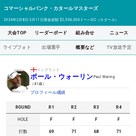
コマーシャルバンク・カタールマスターズ
2024年2月8日-2月11日
賞金総額
$2,500,000
ドーハGC（カタール）
大会TOP
リーダーボード
組み合せ
ニュース
ライブフォト
出場選手
概要など
TV放送予定
イングランド
ポール・ウォーリン
Paul Waring
（
41
歳）
プロフィール
成績
ROUND
R
1
R
2
R
3
R
4
HOLE
F
F
F
F
打数
69
71
68
71