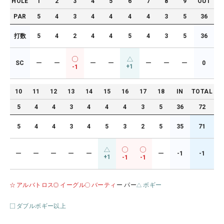
HOLE
1
2
3
4
5
6
7
8
9
OUT
PAR
5
4
3
4
4
4
4
3
5
36
打数
5
4
2
4
4
5
4
3
5
36
SC
ー
ー
ー
ー
ー
ー
ー
0
+1
-1
10
11
12
13
14
15
16
17
18
IN
TOTAL
5
4
4
3
4
4
4
3
5
36
72
5
4
4
3
4
5
3
2
5
35
71
ー
ー
ー
ー
ー
ー
-1
-1
+1
-1
-1
アルバトロス
イーグル
バーティ
ー パー
ボギー
ダブルボギー以上