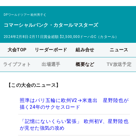
DPワールドツアー
欧州男子
コマーシャルバンク・カタールマスターズ
2024年2月8日-2月11日
賞金総額
$2,500,000
ドーハGC（カタール）
大会TOP
リーダーボード
組み合せ
ニュース
ライブフォト
出場選手
概要など
TV放送予定
【この大会のニュース】
照準はパリ五輪に欧州V2→米進出 星野陸也が
描く24年のサクセスロード
「記憶にないくらい緊張」 欧州初V、星野陸也
が見せた強気の攻め