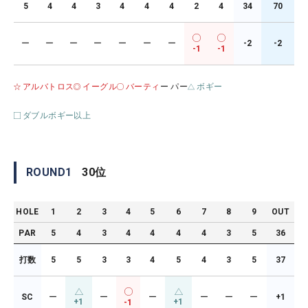
5
4
4
3
4
4
4
2
4
34
70
ー
ー
ー
ー
ー
ー
ー
-2
-2
-1
-1
アルバトロス
イーグル
バーティ
ー パー
ボギー
ダブルボギー以上
ROUND
1
30
位
HOLE
1
2
3
4
5
6
7
8
9
OUT
PAR
5
4
3
4
4
4
4
3
5
36
打数
5
5
3
3
4
5
4
3
5
37
SC
ー
ー
ー
ー
ー
ー
+1
+1
+1
-1