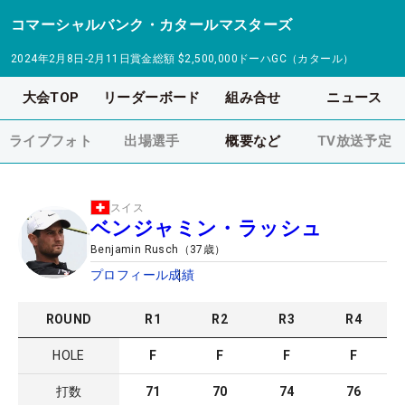
コマーシャルバンク・カタールマスターズ
2024年2月8日-2月11日
賞金総額
$2,500,000
ドーハGC（カタール）
大会TOP
リーダーボード
組み合せ
ニュース
ライブフォト
出場選手
概要など
TV放送予定
スイス
ベンジャミン・ラッシュ
Benjamin Rusch
（
37
歳）
プロフィール
成績
ROUND
R
1
R
2
R
3
R
4
HOLE
F
F
F
F
打数
71
70
74
76