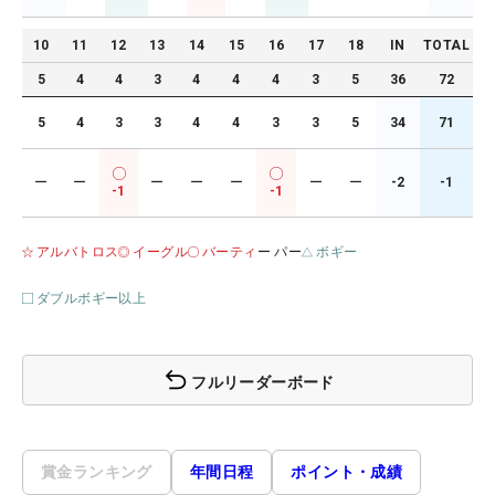
10
11
12
13
14
15
16
17
18
IN
TOTAL
5
4
4
3
4
4
4
3
5
36
72
5
4
3
3
4
4
3
3
5
34
71
ー
ー
ー
ー
ー
ー
ー
-2
-1
-1
-1
アルバトロス
イーグル
バーティ
ー パー
ボギー
ダブルボギー以上
フルリーダーボード
賞金ランキング
年間日程
ポイント・成績