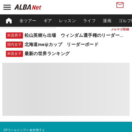
全ツアー
ギア
レッスン
ライフ
漫画
ゴルフ
メルマガ登録
松山英樹ら出場 ウィンダム選手権のリーダーボード
米国男子
北海道meijiカップ リーダーボード
国内女子
最新の世界ランキング
米国女子
DPワールドツアー
欧州男子