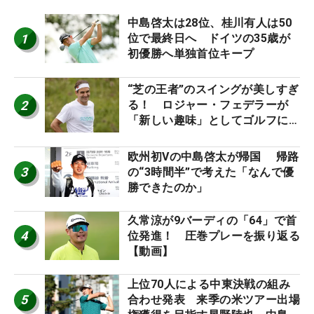
中島啓太は28位、桂川有人は50
1
位で最終日へ ドイツの35歳が
初優勝へ単独首位キープ
“芝の王者”のスイングが美しすぎ
2
る！ ロジャー・フェデラーが
「新しい趣味」としてゴルフに挑
戦中！
欧州初Vの中島啓太が帰国 帰路
3
の“3時間半”で考えた「なんで優
勝できたのか」
久常涼が9バーディの「64」で首
4
位発進！ 圧巻プレーを振り返る
【動画】
上位70人による中東決戦の組み
5
合わせ発表 来季の米ツアー出場