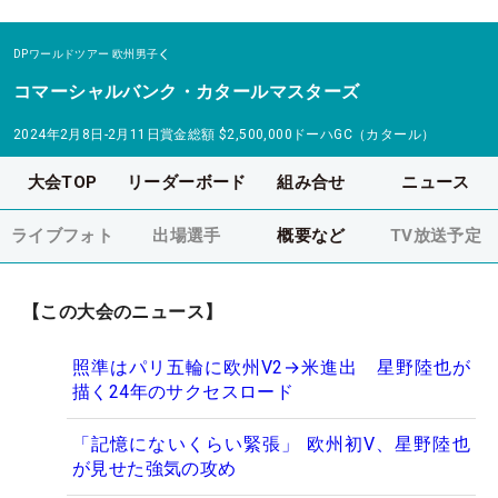
DPワールドツアー
欧州男子
コマーシャルバンク・カタールマスターズ
2024年2月8日-2月11日
賞金総額
$2,500,000
ドーハGC（カタール）
大会TOP
リーダーボード
組み合せ
ニュース
ライブフォト
出場選手
概要など
TV放送予定
【この大会のニュース】
照準はパリ五輪に欧州V2→米進出 星野陸也が
描く24年のサクセスロード
「記憶にないくらい緊張」 欧州初V、星野陸也
が見せた強気の攻め