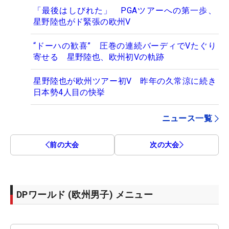
「最後はしびれた」 PGAツアーへの第一歩、
星野陸也がド緊張の欧州V
“ドーハの歓喜” 圧巻の連続バーディでVたぐり
寄せる 星野陸也、欧州初Vの軌跡
星野陸也が欧州ツアー初V 昨年の久常涼に続き
日本勢4人目の快挙
ニュース一覧
前の大会
次の大会
DPワールド (欧州男子) メニュー