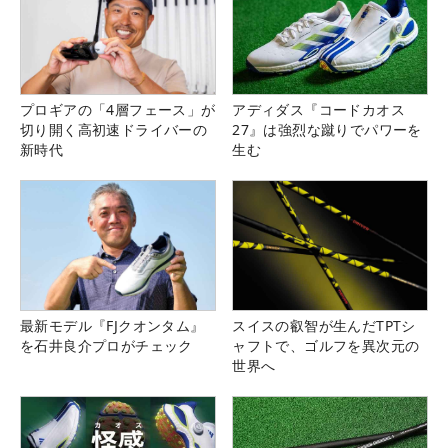
プロギアの「4層フェース」が
アディダス『コードカオス
切り開く高初速ドライバーの
27』は強烈な蹴りでパワーを
新時代
生む
最新モデル『FJクオンタム』
スイスの叡智が生んだTPTシ
を石井良介プロがチェック
ャフトで、ゴルフを異次元の
世界へ