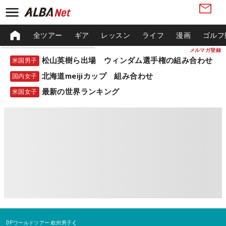
全ツアー
ギア
レッスン
ライフ
漫画
ゴルフ
メルマガ登録
松山英樹ら出場 ウィンダム選手権の組み合わせ
米国男子
北海道meijiカップ 組み合わせ
国内女子
最新の世界ランキング
米国女子
DPワールドツアー
欧州男子