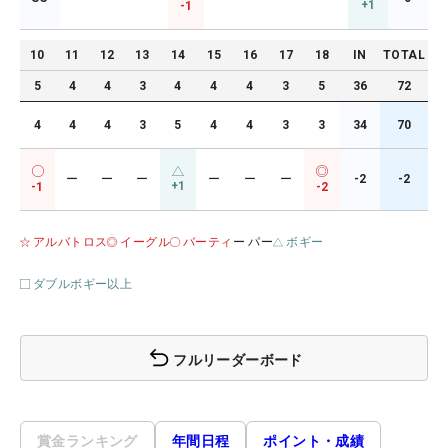
+1
-1
10
11
12
13
14
15
16
17
18
IN
TOTAL
5
4
4
3
4
4
4
3
5
36
72
4
4
4
3
5
4
4
3
3
34
70
ー
ー
ー
ー
ー
ー
-2
-2
+1
-1
-2
アルバトロス
イーグル
バーティ
ー パー
ボギー
ダブルボギー以上
フルリーダーボード
賞金ランキング
年間日程
ポイント・成績