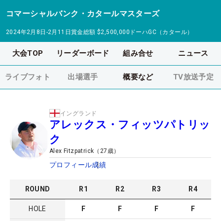
コマーシャルバンク・カタールマスターズ
2024年2月8日-2月11日
賞金総額
$2,500,000
ドーハGC（カタール）
大会TOP
リーダーボード
組み合せ
ニュース
ライブフォト
出場選手
概要など
TV放送予定
イングランド
アレックス・フィッツパトリッ
ク
Alex Fitzpatrick
（
27
歳）
プロフィール
成績
ROUND
R
1
R
2
R
3
R
4
HOLE
F
F
F
F