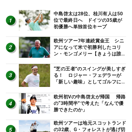
中島啓太は28位、桂川有人は50
1
位で最終日へ ドイツの35歳が
初優勝へ単独首位キープ
欧州ツアー7年連続賞金王 シニ
2
アになって米で初勝利したコリ
ン・モンゴメリー【きょうは誰の
誕生日？】
“芝の王者”のスイングが美しすぎ
3
る！ ロジャー・フェデラーが
「新しい趣味」としてゴルフに挑
戦中！
欧州初Vの中島啓太が帰国 帰路
4
の“3時間半”で考えた「なんで優
勝できたのか」
欧州ツアーは地元スコットランド
5
の32歳、G・フォレストが逃げ切