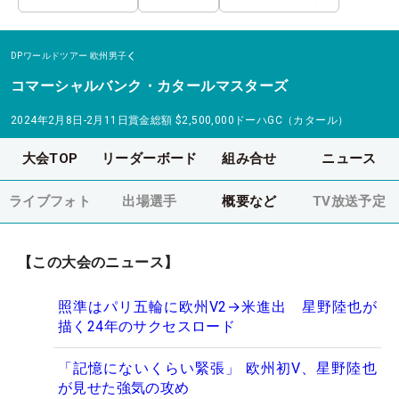
DPワールドツアー
欧州男子
コマーシャルバンク・カタールマスターズ
2024年2月8日-2月11日
賞金総額
$2,500,000
ドーハGC（カタール）
大会TOP
リーダーボード
組み合せ
ニュース
ライブフォト
出場選手
概要など
TV放送予定
【この大会のニュース】
照準はパリ五輪に欧州V2→米進出 星野陸也が
描く24年のサクセスロード
「記憶にないくらい緊張」 欧州初V、星野陸也
が見せた強気の攻め