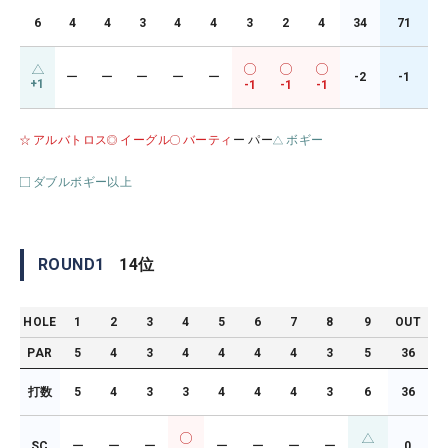
6
4
4
3
4
4
3
2
4
34
71
ー
ー
ー
ー
ー
-2
-1
+1
-1
-1
-1
アルバトロス
イーグル
バーティ
ー パー
ボギー
ダブルボギー以上
ROUND
1
14
位
HOLE
1
2
3
4
5
6
7
8
9
OUT
PAR
5
4
3
4
4
4
4
3
5
36
打数
5
4
3
3
4
4
4
3
6
36
SC
ー
ー
ー
ー
ー
ー
ー
0