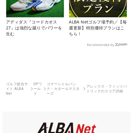
アディダス『コードカオス
ALBA Netゴルフ場予約／【毎
27』は強烈な蹴りでパワーを
週更新】特別優待プランはこ
生む
ちら！
Recommended by
ゴルフ総合サ
DPワ
コマーシャルバン
アレックス・フィッツパ
イト ALBA
ール
ク・カタールマスタ
トリックのスコア詳細
Net
ド
ーズ