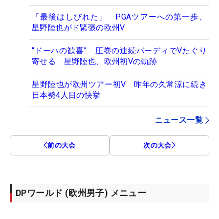
「最後はしびれた」 PGAツアーへの第一歩、
星野陸也がド緊張の欧州V
“ドーハの歓喜” 圧巻の連続バーディでVたぐり
寄せる 星野陸也、欧州初Vの軌跡
星野陸也が欧州ツアー初V 昨年の久常涼に続き
日本勢4人目の快挙
ニュース一覧
前の大会
次の大会
DPワールド (欧州男子) メニュー