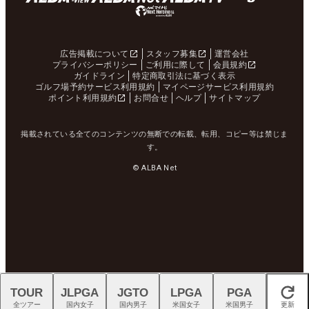
広告掲載について
スタッフ募集
運営会社
プライバシーポリシー
ご利用に際して
会員規約
ガイドライン
特定商取引法に基づく表示
ゴルフ場予約サービス利用規約
マイページサービス利用規約
ポイント利用規約
お問合せ
ヘルプ
サイトマップ
掲載されている全てのコンテンツの無断での転載、転用、コピー等は禁じま
す。
© ALBA Net
TOUR
JLPGA
JGTO
LPGA
PGA
閉じる
全ツアー
国内女子
国内男子
米国女子
米国男子
更新