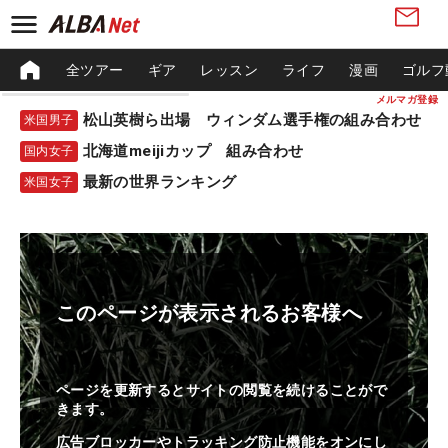
全ツアー
ギア
レッスン
ライフ
漫画
ゴルフ
メルマガ登録
松山英樹ら出場 ウィンダム選手権の組み合わせ
米国男子
北海道meijiカップ 組み合わせ
国内女子
最新の世界ランキング
米国女子
このページが表示されるお客様へ
ページを更新するとサイトの閲覧を続けることがで
きます。
広告ブロッカーやトラッキング防止機能をオンにし