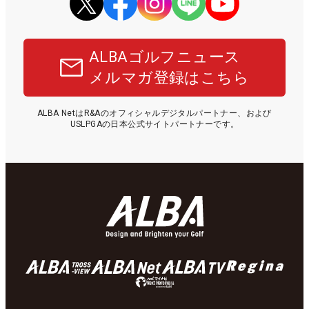
ALBAゴルフニュース
メルマガ登録はこちら
ALBA NetはR&Aのオフィシャルデジタルパートナー、および
USLPGAの日本公式サイトパートナーです。