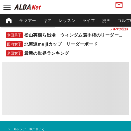
全ツアー
ギア
レッスン
ライフ
漫画
ゴルフ
メルマガ登録
松山英樹ら出場 ウィンダム選手権のリーダーボード
米国男子
北海道meijiカップ リーダーボード
国内女子
最新の世界ランキング
米国女子
DPワールドツアー
欧州男子