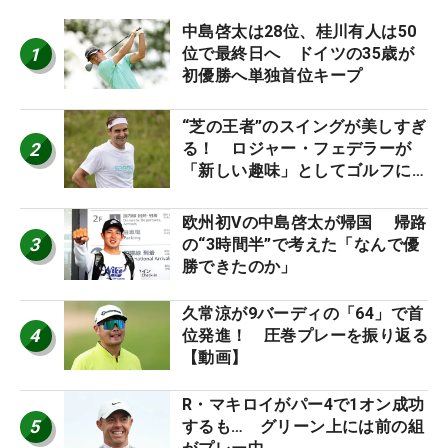
中島啓太は28位、桂川有人は50
1
位で最終日へ ドイツの35歳が
初優勝へ単独首位キープ
“芝の王者”のスイングが美しすぎ
2
る！ ロジャー・フェデラーが
「新しい趣味」としてゴルフに挑
戦中！
欧州初Vの中島啓太が帰国 帰路
3
の“3時間半”で考えた「なんで優
勝できたのか」
久常涼が9バーディの「64」で首
4
位発進！ 圧巻プレーを振り返る
【動画】
R・マキロイがパー4で1オン成功
5
するも… グリーン上には前の組