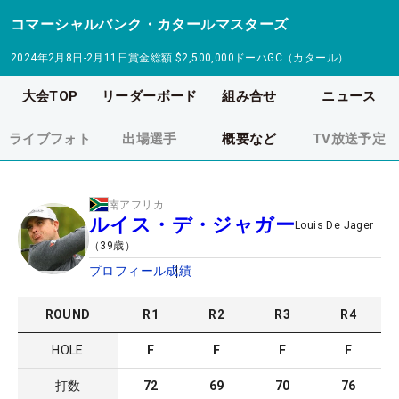
コマーシャルバンク・カタールマスターズ
2024年2月8日-2月11日
賞金総額
$2,500,000
ドーハGC（カタール）
大会TOP
リーダーボード
組み合せ
ニュース
ライブフォト
出場選手
概要など
TV放送予定
南アフリカ
ルイス・デ・ジャガー
Louis De Jager
（
39
歳）
プロフィール
成績
ROUND
R
1
R
2
R
3
R
4
HOLE
F
F
F
F
打数
72
69
70
76