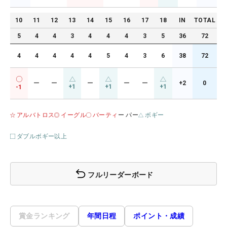
10
11
12
13
14
15
16
17
18
IN
TOTAL
5
4
4
3
4
4
4
3
5
36
72
4
4
4
4
4
5
4
3
6
38
72
ー
ー
ー
ー
ー
+2
0
+1
+1
+1
-1
アルバトロス
イーグル
バーティ
ー パー
ボギー
ダブルボギー以上
フルリーダーボード
賞金ランキング
年間日程
ポイント・成績