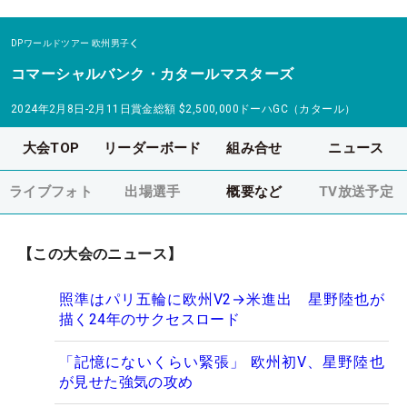
DPワールドツアー
欧州男子
コマーシャルバンク・カタールマスターズ
2024年2月8日-2月11日
賞金総額
$2,500,000
ドーハGC（カタール）
大会TOP
リーダーボード
組み合せ
ニュース
ライブフォト
出場選手
概要など
TV放送予定
【この大会のニュース】
照準はパリ五輪に欧州V2→米進出 星野陸也が
描く24年のサクセスロード
「記憶にないくらい緊張」 欧州初V、星野陸也
が見せた強気の攻め