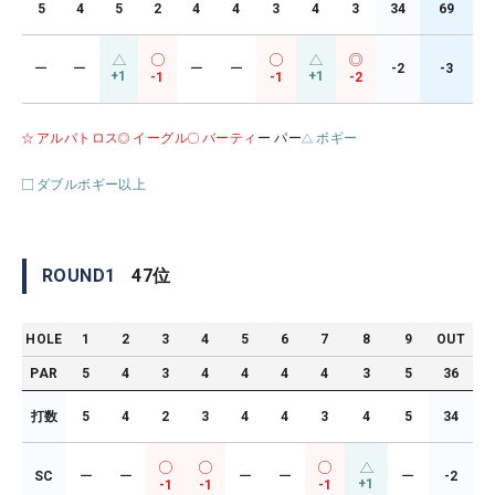
5
4
5
2
4
4
3
4
3
34
69
ー
ー
ー
ー
-2
-3
+1
+1
-1
-1
-2
アルバトロス
イーグル
バーティ
ー パー
ボギー
ダブルボギー以上
ROUND
1
47
位
HOLE
1
2
3
4
5
6
7
8
9
OUT
PAR
5
4
3
4
4
4
4
3
5
36
打数
5
4
2
3
4
4
3
4
5
34
SC
ー
ー
ー
ー
ー
-2
+1
-1
-1
-1