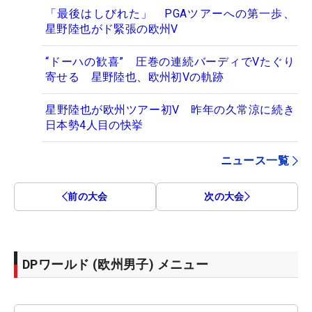
「最後はしびれた」 PGAツアーへの第一歩、
星野陸也がド緊張の欧州V
“ドーハの歓喜” 圧巻の連続バーディでVたぐり
寄せる 星野陸也、欧州初Vの軌跡
星野陸也が欧州ツアー初V 昨年の久常涼に続き
日本勢4人目の快挙
ニュース一覧
前の大会
次の大会
DPワールド (欧州男子) メニュー