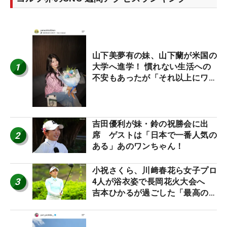
山下美夢有の妹、山下蘭が米国の
1
大学へ進学！ 慣れない生活への
不安もあったが「それ以上にワク
ワクしています」
吉田優利が妹・鈴の祝勝会に出
2
席 ゲストは「日本で一番人気の
ある」あのワンちゃん！
小祝さくら、川﨑春花ら女子プロ
3
4人が浴衣姿で長岡花火大会へ
吉本ひかるが過ごした「最高の夏
休み！」