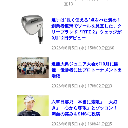
13
選手は“長く使える”点をべた褒め！
創業者復帰でソールを見直した、ク
リーブランド『RTZ 2』ウェッジが
9月12日デビュー
2026年8月5日 (水) 15時09分
60
進藤大典ジュニア大会が10月に開
催 優勝者にはプロトーナメント出
場権
2026年8月5日 (水) 17時02分
3
六車日那乃「本当に素敵」「大好
き」「心から尊敬」とゾッコン！
満面の笑みをSNSに投稿
2026年8月5日 (水) 16時41分
5