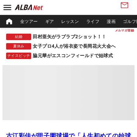
全ツアー
ギア
レッスン
ライフ
漫画
ゴルフ
メルマガ登録
田村亜矢がラブラブ2ショット！！
結婚
女子プロ4人が浴衣姿で長岡花火大会へ
夏休み
脇元華がエスコンフィールドで始球式
ナイスピッチ
古江彩佳が甲子園球場で「人生初めての始球