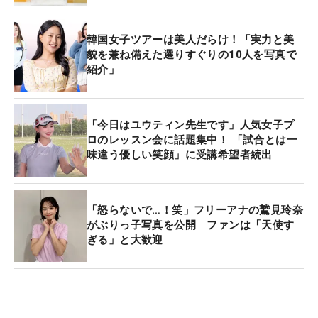
韓国女子ツアーは美人だらけ！「実力と美
貌を兼ね備えた選りすぐりの10人を写真で
紹介」
「今日はユウティン先生です」人気女子プ
ロのレッスン会に話題集中！ 「試合とは一
味違う優しい笑顔」に受講希望者続出
「怒らないで…！笑」フリーアナの鷲見玲奈
がぶりっ子写真を公開 ファンは「天使す
ぎる」と大歓迎