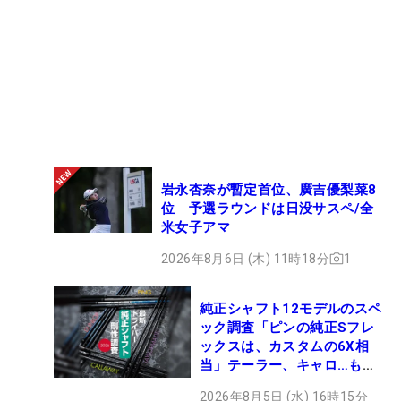
岩永杏奈が暫定首位、廣吉優梨菜8
位 予選ラウンドは日没サスペ/全
米女子アマ
2026年8月6日 (木) 11時18分
1
純正シャフト12モデルのスペ
ック調査「ピンの純正Sフレ
ックスは、カスタムの6X相
当」テーラー、キャロ…もチ
ェック！
2026年8月5日 (水) 16時15分