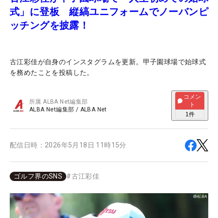
式」に登板 縦縞ユニフォームでノーバンピ
ッチングを披露！
古江彩佳が自身のインスタグラムを更新。甲子園球場で始球式
を務めたことを投稿した。
コメン
所属
ALBA Net編集部
ト
ALBA Net編集部
/
ALBA Net
1
件
配信日時：
2026年5月18日 11時15分
ゴルフ界のSNS
#
古江彩佳