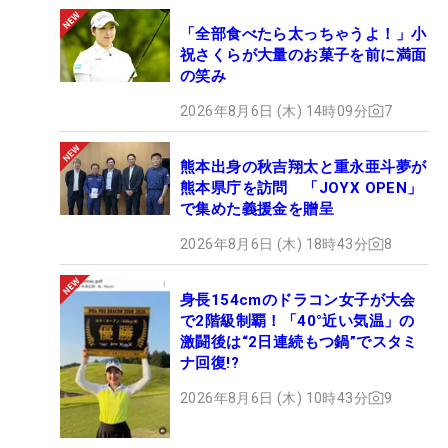
「全部食べたら太っちゃうよ！」小
祝さくらが大量のお菓子を前に満面
の笑み
2026年8月6日 (木) 14時09分
7
熊本出身の秋吉翔太と重永亜斗夢が
熊本県庁を訪問 「JOYX OPEN」
で集めた義援金を贈呈
2026年8月6日 (木) 18時43分
8
身長154cmのドラコン女子が大会
で2階級制覇！「40°近い気温」の
激闘後は“2日連続もつ鍋”でスタミ
ナ回復!?
2026年8月6日 (木) 10時43分
9