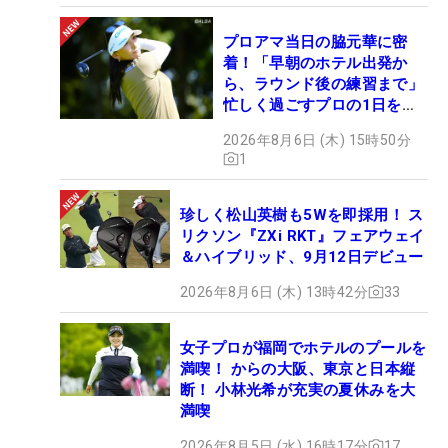
プロアマ当日の脇元華に密
着！「早朝のホテル出発か
ら、ラウンド後の練習まで」
忙しく過ごすプロの1日を公
開
2026年8月6日 (木) 15時50分
1
珍しく松山英樹も5Wを即採用！ ス
リクソン『ZXi RKT』フェアウェイ
＆ハイブリッド、9月12日デビュー
2026年8月6日 (木) 13時42分
33
女子プロが福岡でホテルのプールを
満喫！ からの大阪、東京と日本縦
断！ 小林光希が充実の夏休みを大
満喫
2026年8月5日 (水) 16時17分
17