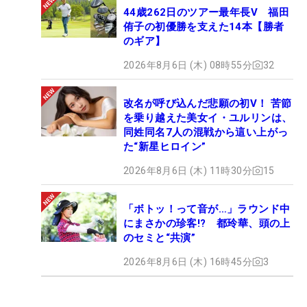
44歳262日のツアー最年長V 福田
侑子の初優勝を支えた14本【勝者
のギア】
2026年8月6日 (木) 08時55分
32
改名が呼び込んだ悲願の初V！ 苦節
を乗り越えた美女イ・ユルリンは、
同姓同名7人の混戦から這い上がっ
た“新星ヒロイン”
2026年8月6日 (木) 11時30分
15
「ボトッ！って音が…」ラウンド中
にまさかの珍客!? 都玲華、頭の上
のセミと“共演”
2026年8月6日 (木) 16時45分
3