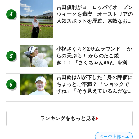
吉田優利がヨーロッパでオープン
4
ウィークを満喫 オーストリアの
人気スポットを歴遊、素敵なお土
産もゲット！
小祝さくらと2サムラウンド！ か
5
らの天ぷら！ からのたこ焼
き！！ 「さくちゃんday」を満喫
した吉本ひかるの福岡遠征最終日
吉田鈴はAIが下した自身の評価に
6
ちょっとご不満？ 「ショックで
すね」「そう見えているんだなぁ
って思いましたっ！」
ランキングをもっと見る
ページ上部へ