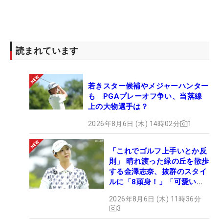
読まれています
若きスター候補やメジャーハンター
も PGAプレーオフ争い、当落線
上の大物選手は？
2026年8月6日 (木) 14時02分
1
「これでゴルフ上手いとか反
則」 晴れ渡った緑の丘を散歩
する金澤志奈、抜群のスタイ
ルに「8頭身！」「可愛いに
も程がある」
2026年8月6日 (木) 11時36分
3