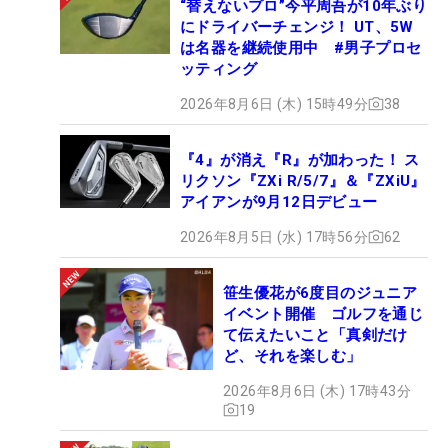
“替えないプロ”今平周吾が10年ぶり
にドライバーチェンジ！ UT、5W
は名器を継続使用中 #男子プロセ
ッティング
2026年8月6日 (木) 15時49分
38
『4』が消え『R』が加わった！ ス
リクソン『ZXi R/5/7』＆『ZXiU』
アイアンが9月12日デビュー
2026年8月5日 (水) 17時56分
62
笹生優花が6度目のジュニア
イベント開催 ゴルフを通じ
て伝えたいこと「真剣だけ
ど、それを楽しむ」
2026年8月6日 (木) 17時43分
19