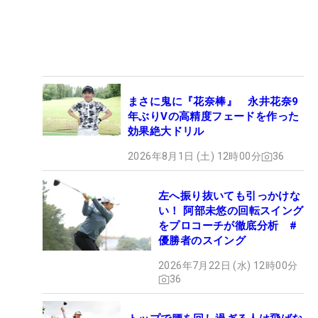
まさに鬼に『花奈棒』 永井花奈9
年ぶりVの高精度フェードを作った
効果絶大ドリル
2026年8月1日 (土) 12時00分
36
左へ振り抜いても引っかけな
い！ 阿部未悠の回転スイング
をプロコーチが徹底分析 #
優勝者のスイング
2026年7月22日 (水) 12時00分
36