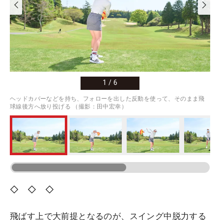
1
/
6
ヘッドカバーなどを持ち、フォローを出した反動を使って、そのまま飛
球線後方へ放り投げる （撮影：田中宏幸）
◇ ◇ ◇
飛ばす上で大前提となるのが、スイング中脱力する