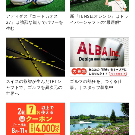
アディダス『コードカオス
新『TENSEIオレンジ』はドラ
27』は強烈な蹴りでパワーを
イバーシャフトの“最適解”
生む
スイスの叡智が生んだTPTシ
ゴルフの熱狂を、つくる仕
ャフトで、ゴルフを異次元の
事。｜スタッフ募集中
世界へ