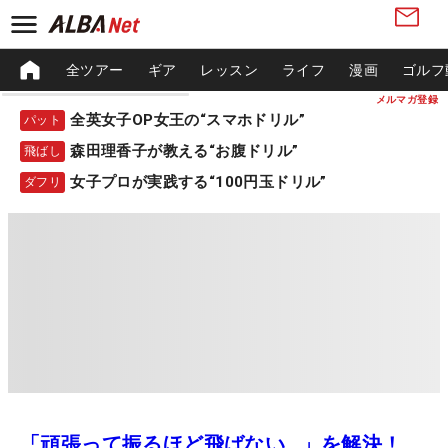
全ツアー
ギア
レッスン
ライフ
漫画
ゴルフ
メルマガ登録
全英女子OP女王の“スマホドリル”
パット
森田理香子が教える“お腹ドリル”
飛ばし
女子プロが実践する“100円玉ドリル”
ダフリ
「頑張って振るほど飛ばない…」を解決！