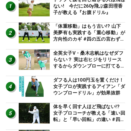
1
ない! 今だに260y飛ぶ森田理香
子が教える『お腹ドリル』
「体重移動」はもう古い!? 山下
2
美夢有も実践する「重心移動」が
方向性のカギ #四の五の言わず振
り氣れ
全英女子V・桑木志帆はなぜダフ
3
らない？ 実は右ヒジをリリース
するからダウンブローに打てる #
優勝者のスイング
ダフる人は100円玉を置くだけ！
4
女子プロが実践するアイアン「ダ
ウンブロードリル」が効果抜群
体を早く回す人ほど飛ばない!?
5
女子プロコーチが教える「速い回
転」と「早い回転」の違い #四の
五の言わず振り氣れ