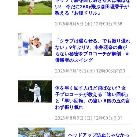
トップで腰を回し過ぎる人は飛ばな
い! 今だに260y飛ぶ森田理香子が
教える『お腹ドリル』
2026年8月5日 (水) 12時00分
68
「クラブは遅らせる、でも振り遅れ
ない」9年ぶりV、永井花奈の曲が
らない秘密をプロコーチが解剖 #
優勝者のスイング
2026年7月15日 (水) 12時00分
33
体を早く回す人ほど飛ばない!? 女
子プロコーチが教える「速い回転」
と「早い回転」の違い #四の五の言
わず振り氣れ
2026年8月9日 (日) 12時00分
31
ヘッドアップ防止じゃなかっ