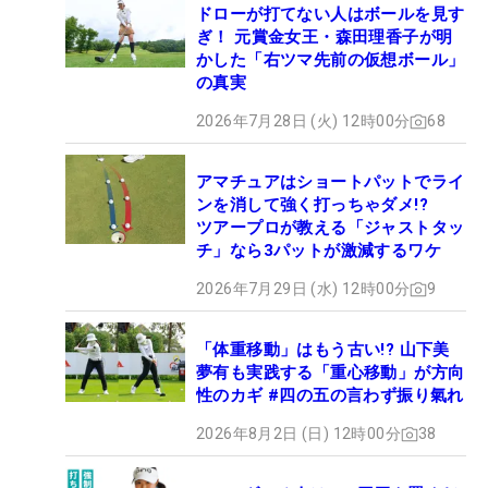
ドローが打てない人はボールを見す
ぎ！ 元賞金女王・森田理香子が明
かした「右ツマ先前の仮想ボール」
の真実
2026年7月28日 (火) 12時00分
68
アマチュアはショートパットでライ
ンを消して強く打っちゃダメ!?
ツアープロが教える「ジャストタッ
チ」なら3パットが激減するワケ
2026年7月29日 (水) 12時00分
9
「体重移動」はもう古い!? 山下美
夢有も実践する「重心移動」が方向
性のカギ #四の五の言わず振り氣れ
2026年8月2日 (日) 12時00分
38