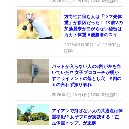
2026年7月24日 (金) 12時00分
36
方向性に悩む人は「ツマ先体
重」が原因だった！ 19歳Vの
加藤麗奈が曲がらない秘密は
カカト体重 #優勝者のスイン
グ
2026年7月30日 (木) 12時00分
35
パットが入らない人の6割が左を向
いていた!? 女子プロコーチが明か
すアライメントの落とし穴 #四の
五の言わず振り氣れ
2026年7月26日 (日) 12時00分
34
アイアンで飛ばない人の共通点は体
重移動!? 女子プロが実践する「左
足体重トップ」が正解