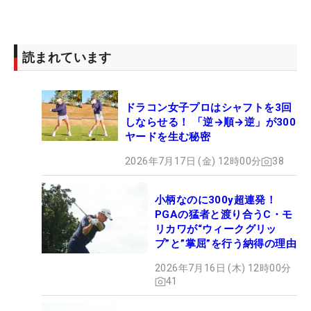
読まれています
ドラコン女子プロはシャフトを3回
しならせる！ 「逆→順→逆」が300
ヤードを生む秘密
2026年7月17日 (金) 12時00分
38
小柄なのに300y超連発！
PGAの猛者と渡り合うC・モ
リカワが“ウィークグリッ
プ”と”掌屈”を行う納得の理由
2026年7月16日 (木) 12時00分
41