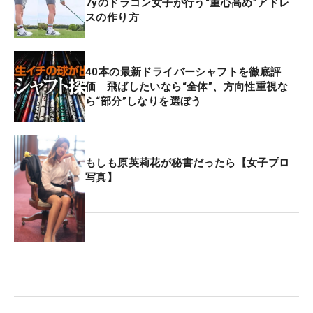
7yのドラコン女子が行う“重心高め”アドレ
スの作り方
40本の最新ドライバーシャフトを徹底評
価 飛ばしたいなら“全体”、方向性重視な
ら“部分”しなりを選ぼう
もしも原英莉花が秘書だったら【女子プロ
写真】