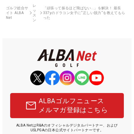
レ
ゴルフ総合サ
「頑張って振るほど飛ばない…」を解決！ 最長
ッ
イト ALBA
337yのドラコン女子に“正しい脱力“を教えてもら
ス
Net
った
ン
ALBAゴルフニュース
メルマガ登録はこちら
ALBA NetはR&Aのオフィシャルデジタルパートナー、および
USLPGAの日本公式サイトパートナーです。