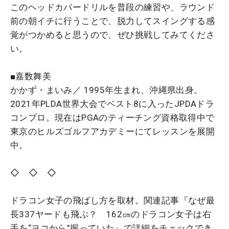
このヘッドカバードリルを普段の練習や、ラウンド
前の朝イチに行うことで、脱力してスイングする感
覚がつかめると思うので、ぜひ挑戦してみてくださ
い。
■嘉数舞美
かかず・まいみ／ 1995年生まれ、沖縄県出身。
2021年PLDA世界大会でベスト8に入ったJPDAドラ
コンプロ。現在はPGAのティーチング資格取得中で
東京のヒルズゴルフアカデミーにてレッスンを展開
中。
◇ ◇ ◇
ドラコン女子の飛ばし方を取材。関連記事『なぜ最
長337ヤードも飛ぶ？ 162㎝のドラコン女子は右
手を“ヨコから”握っていた』で詳細をチェックでき