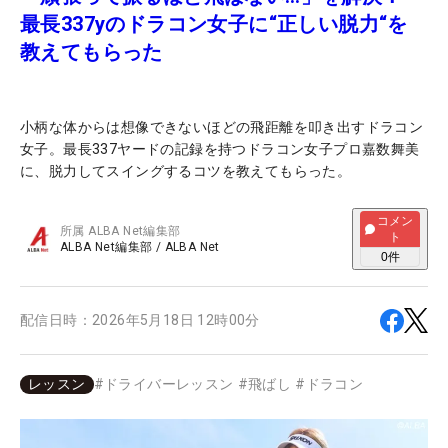
最長337yのドラコン女子に“正しい脱力“を
教えてもらった
小柄な体からは想像できないほどの飛距離を叩き出すドラコン
女子。最長337ヤードの記録を持つドラコン女子プロ嘉数舞美
に、脱力してスイングするコツを教えてもらった。
コメン
所属
ALBA Net編集部
ト
ALBA Net編集部
/
ALBA Net
0
件
配信日時：
2026年5月18日 12時00分
レッスン
#
ドライバーレッスン
#
飛ばし
#
ドラコン