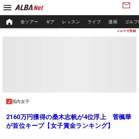
全ツアー
ギア
レッスン
ライフ
漫画
ゴルフ
メルマガ登録
国内女子
2160万円獲得の桑木志帆が4位浮上 菅楓華
が首位キープ【女子賞金ランキング】