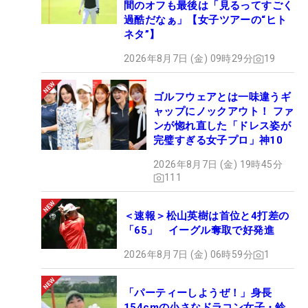
間のオフも最後は「見るってすごく
過酷だなぁ」【女子ツアーの“ヒト
ネタ”】
2026年8月7日 (金) 09時29分
19
ゴルフウェアとは一味違うギ
ャップにノックアウト！ ファ
ンが惚れ直した「ドレス姿が
完璧すぎる女子プロ」神10
2026年8月7日 (金) 19時45分
111
＜速報＞松山英樹は首位と4打差の
「65」 イーグル奪取で好発進
2026年8月7日 (金) 06時59分
1
「パーティーしようぜ！」身長
154cmの小さなドラコン女子・鈴