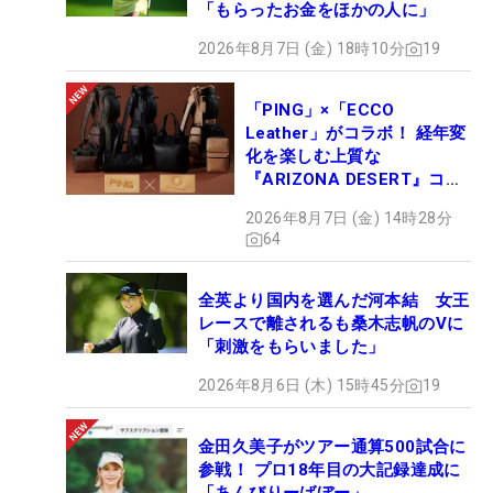
「もらったお金をほかの人に」
2026年8月7日 (金) 18時10分
19
「PING」×「ECCO
Leather」がコラボ！ 経年変
化を楽しむ上質な
『ARIZONA DESERT』コレ
クション、9月15日限定デビ
2026年8月7日 (金) 14時28分
ュー
64
全英より国内を選んだ河本結 女王
レースで離されるも桑木志帆のVに
「刺激をもらいました」
2026年8月6日 (木) 15時45分
19
金田久美子がツアー通算500試合に
参戦！ プロ18年目の大記録達成に