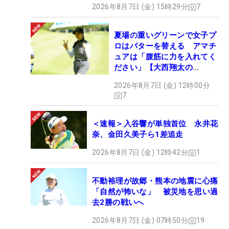
2026年8月7日 (金) 15時29分
7
夏場の重いグリーンで女子プ
ロはパターを替える アマチ
ュアは「腹筋に力を入れてく
ださい」【大西翔太の
HOTSHOT】
2026年8月7日 (金) 12時00分
7
＜速報＞入谷響が単独首位 永井花
奈、金田久美子ら1差追走
2026年8月7日 (金) 12時42分
1
不動裕理が故郷・熊本の地震に心痛
「自然が怖いな」 被災地を思い過
去2勝の戦いへ
2026年8月7日 (金) 07時50分
19