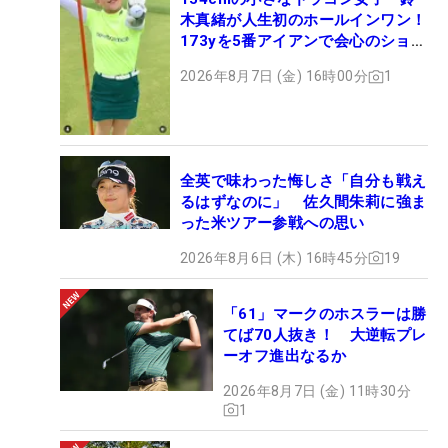
木真緒が人生初のホールインワン！
173yを5番アイアンで会心のショッ
ト
2026年8月7日 (金) 16時00分
1
全英で味わった悔しさ「自分も戦え
るはずなのに」 佐久間朱莉に強ま
った米ツアー参戦への思い
2026年8月6日 (木) 16時45分
19
「61」マークのホスラーは勝
てば70人抜き！ 大逆転プレ
ーオフ進出なるか
2026年8月7日 (金) 11時30分
1