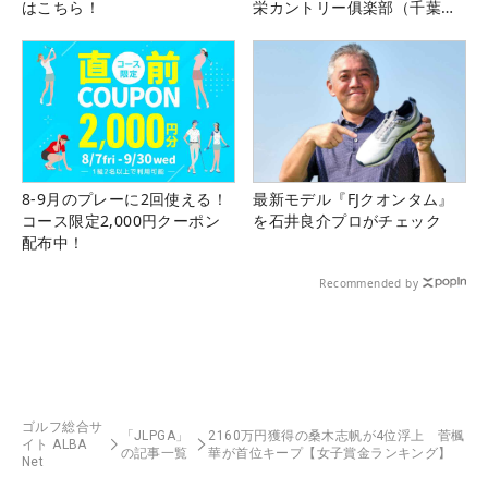
はこちら！
栄カントリー俱楽部（千葉
県）
8-9月のプレーに2回使える！
最新モデル『FJクオンタム』
コース限定2,000円クーポン
を石井良介プロがチェック
配布中！
Recommended by
ゴルフ総合サ
「JLPGA」
2160万円獲得の桑木志帆が4位浮上 菅楓
イト ALBA
の記事一覧
華が首位キープ【女子賞金ランキング】
Net