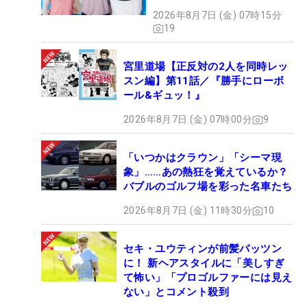
2026年8月7日 (金) 07時15分
19
宮里道場【正反対の2人を同時レッ
スン編】第11話／『勝手にローボ
ール&ギュッ！』
2026年8月7日 (金) 07時00分
9
「いつかはクラウン」「シーマ現
象」……あの熱狂を覚えているか？
バブルのゴルフ場を彩った名車たち
2026年8月7日 (金) 11時30分
10
セキ・ユウティンが前髪パッツン
に！ 新ヘアスタイルに「美しすぎ
て怖い」「プロゴルファーには見え
ない」とコメント殺到