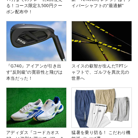
る！コース限定3,500円クー
イバーシャフトの“最適解”
ポン配布中！
『G740』アイアンが引き出
スイスの叡智が生んだTPTシ
す“反則級”の寛容性と飛びは
ャフトで、ゴルフを異次元の
本当だった！
世界へ
アディダス『コードカオス
猛暑を乗り切る！ こだわり機