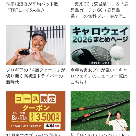
仲宗根澄香が平均パット数
「潮来CC（茨城県）」＆「鹿
『TRTL』で6人抜き！
児島ガーデンGC（鹿児島
県）」の無料プレー券が当た
る！！
プロギアの「4層フェース」が
今年も男女プロが強い「キャ
切り開く高初速ドライバーの
ロウェイ」のニュース一覧は
新時代
こちら！
11月までのプレーに2回使え
新『TENSEIオレンジ』はドラ