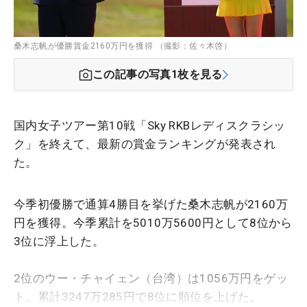
桑木志帆が優勝賞金2160万円を獲得 （撮影：佐々木啓）
この記事の写真
1
枚を見る
国内女子ツアー第10戦「Sky RKBレディスクラシッ
ク」を終えて、最新の賞金ランキングが発表され
た。
今季初優勝で通算4勝目を挙げた桑木志帆が2160万
円を獲得。今季累計を5010万5600円として8位から
3位に浮上した。
2位のウー・チャイェン（台湾）は1056万円をゲッ
ト。累計3247万285円で8位に順位を上げた。