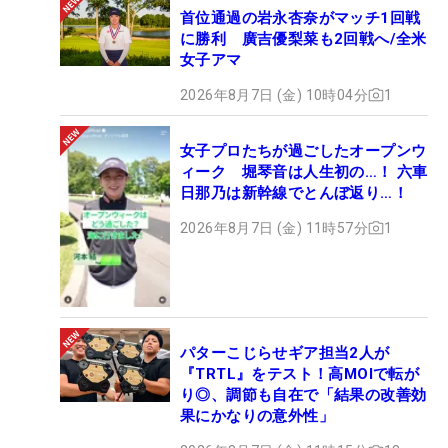
首位通過の岩永杏奈がマッチ1回戦
に勝利 廣吉優梨菜も2回戦へ/全米
女子アマ
2026年8月7日 (金) 10時04分
1
女子プロたちが過ごしたオープンウ
ィーク 堀琴音は人生初の…！ 六車
日那乃は新幹線でとんぼ返り…！
2026年8月7日 (金) 11時57分
1
パターこじらせギア担当2人が
『TRTL』をテスト！高MOIで転が
り◎、調節も自在で「結果の改善効
果にかなりの意外性」