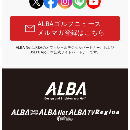
ALBAゴルフニュース
メルマガ登録はこちら
ALBA NetはR&Aのオフィシャルデジタルパートナー、および
USLPGAの日本公式サイトパートナーです。