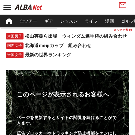
全ツアー
ギア
レッスン
ライフ
漫画
ゴルフ
メルマガ登録
松山英樹ら出場 ウィンダム選手権の組み合わせ
米国男子
北海道meijiカップ 組み合わせ
国内女子
最新の世界ランキング
米国女子
このページが表示されるお客様へ
ページを更新するとサイトの閲覧を続けることがで
きます。
広告ブロッカーやトラッキング防止機能をオンにし