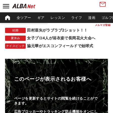
全ツアー
ギア
レッスン
ライフ
漫画
ゴルフ
メルマガ登録
田村亜矢がラブラブ2ショット！！
結婚
女子プロ4人が浴衣姿で長岡花火大会へ
夏休み
脇元華がエスコンフィールドで始球式
ナイスピッチ
このページが表示されるお客様へ
ページを更新するとサイトの閲覧を続けることがで
きます。
広告ブロッカーやトラッキング防止機能をオンにし