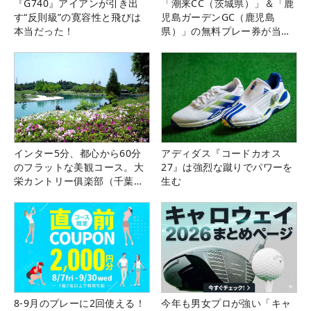
『G740』アイアンが引き出
「潮来CC（茨城県）」＆「鹿
す“反則級”の寛容性と飛びは
児島ガーデンGC（鹿児島
本当だった！
県）」の無料プレー券が当た
る！！
インター5分、都心から60分
アディダス『コードカオス
のフラットな美観コース。大
27』は強烈な蹴りでパワーを
栄カントリー俱楽部（千葉
生む
県）
8-9月のプレーに2回使える！
今年も男女プロが強い「キャ