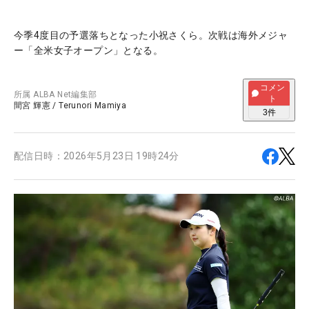
今季4度目の予選落ちとなった小祝さくら。次戦は海外メジャ
ー「全米女子オープン」となる。
コメン
所属
ALBA Net編集部
ト
間宮 輝憲
/
Terunori Mamiya
3
件
配信日時：
2026年5月23日 19時24分