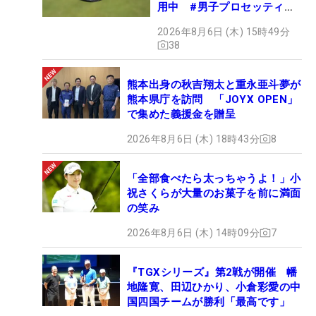
用中 #男子プロセッティン
グ
2026年8月6日 (木) 15時49分
38
熊本出身の秋吉翔太と重永亜斗夢が
熊本県庁を訪問 「JOYX OPEN」
で集めた義援金を贈呈
2026年8月6日 (木) 18時43分
8
「全部食べたら太っちゃうよ！」小
祝さくらが大量のお菓子を前に満面
の笑み
2026年8月6日 (木) 14時09分
7
『TGXシリーズ』第2戦が開催 幡
地隆寛、田辺ひかり、小倉彩愛の中
国四国チームが勝利「最高です」