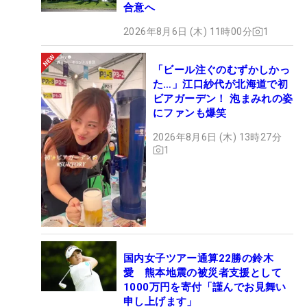
合意へ
2026年8月6日 (木) 11時00分
1
「ビール注ぐのむずかしかっ
た…」江口紗代が北海道で初
ビアガーデン！ 泡まみれの姿
にファンも爆笑
2026年8月6日 (木) 13時27分
1
国内女子ツアー通算22勝の鈴木
愛 熊本地震の被災者支援として
1000万円を寄付「謹んでお見舞い
申し上げます」