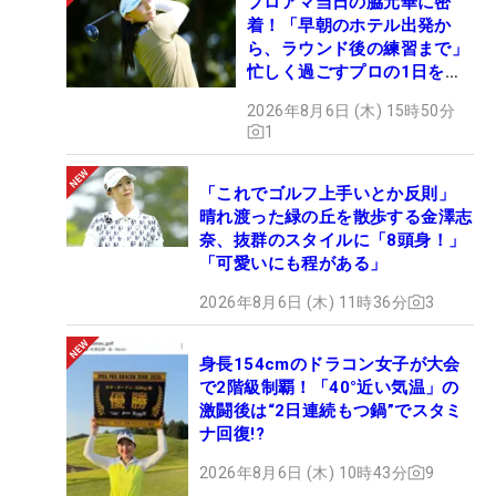
プロアマ当日の脇元華に密
着！「早朝のホテル出発か
ら、ラウンド後の練習まで」
忙しく過ごすプロの1日を公
開
2026年8月6日 (木) 15時50分
1
「これでゴルフ上手いとか反則」
晴れ渡った緑の丘を散歩する金澤志
奈、抜群のスタイルに「8頭身！」
「可愛いにも程がある」
2026年8月6日 (木) 11時36分
3
身長154cmのドラコン女子が大会
で2階級制覇！「40°近い気温」の
激闘後は“2日連続もつ鍋”でスタミ
ナ回復!?
2026年8月6日 (木) 10時43分
9