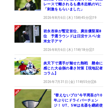
レースで離されるも桑木志帆のVに
「刺激をもらいました」
2026年8月6日 (木) 15時45分
19
岩永杏奈が暫定首位、廣吉優梨菜8
位 予選ラウンドは日没サスペ/全
米女子アマ
2026年8月6日 (木) 11時18分
1
炎天下で選手が魅せた熱戦 懸命に
感じた大会側の暑さ対策【現地記者
コラム】
2026年7月31日 (金) 11時55分
6
“替えないプロ”今平周吾が10
年ぶりにドライバーチェン
ジ！ UT、5Wは名器を継続使