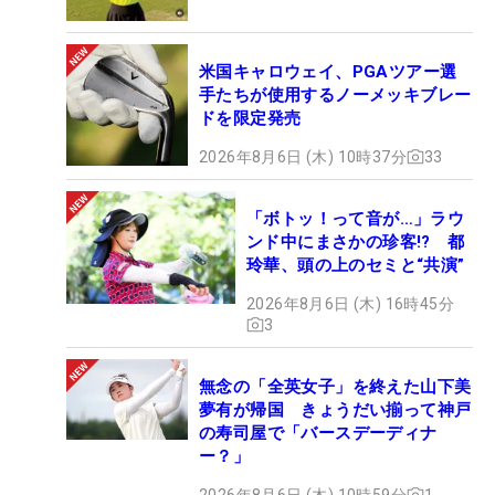
米国キャロウェイ、PGAツアー選
手たちが使用するノーメッキブレー
ドを限定発売
2026年8月6日 (木) 10時37分
33
「ボトッ！って音が…」ラウ
ンド中にまさかの珍客!? 都
玲華、頭の上のセミと“共演”
2026年8月6日 (木) 16時45分
3
無念の「全英女子」を終えた山下美
夢有が帰国 きょうだい揃って神戸
の寿司屋で「バースデーディナ
ー？」
2026年8月6日 (木) 10時59分
1