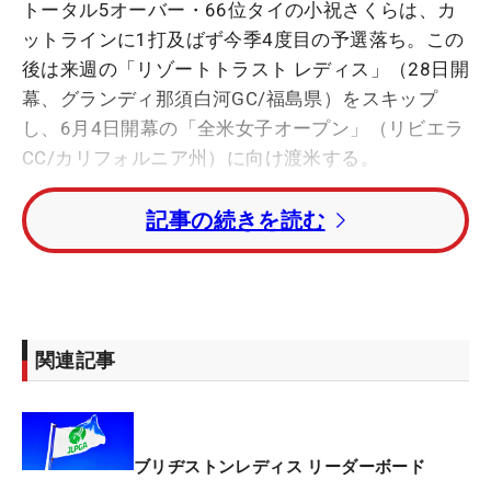
トータル5オーバー・66位タイの小祝さくらは、カ
ットラインに1打及ばず今季4度目の予選落ち。この
後は来週の「リゾートトラスト レディス」（28日開
幕、グランディ那須白河GC/福島県）をスキップ
し、6月4日開幕の「全米女子オープン」（リビエラ
CC/カリフォルニア州）に向け渡米する。
記事の続きを読む
前日は強い雨と風のなか、ほぼ5ホールをプレー。
結果的にこのラウンドは中止になり、きょう“仕切り
直し”の第2ラウンドを回ったが、2バーディ・3ボギ
ーの「73」とスコアを落とした。疲れに関しては問
題なしを強調。「もったいないボギーもあれば、バ
関連記事
ーディにはつながらないプレーもたくさんありまし
た」と話すが、それでも「最後の方はいいショット
も打てていた」とポジティブな要素も見いだせた。
ブリヂストンレディス リーダーボード
そして次の試合は3年連続5度目の出場となる海外メ