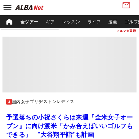
全ツアー
ギア
レッスン
ライフ
漫画
ゴルフ
メルマガ登録
ブリヂストンレディス
国内女子
予選落ちの小祝さくらは来週『全米女子オー
プン』に向け渡米「かみ合えばいいゴルフも
できる」 “大谷翔平詣”も計画