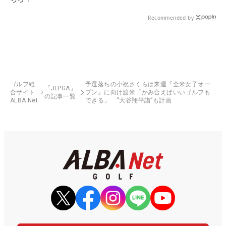
Recommended by
ゴルフ総
予選落ちの小祝さくらは来週『全米女子オー
「JLPGA」
合サイト
プン』に向け渡米「かみ合えばいいゴルフも
の記事一覧
ALBA Net
できる」 “大谷翔平詣”も計画