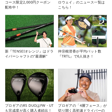
コース限定2,000円クーポン
ロウェイ」のニュース一覧は
配布中！
こちら！
新『TENSEIオレンジ』はドラ
仲宗根澄香が平均パット数
イバーシャフトの“最適解”
『TRTL』で6人抜き！
プロギアのRS DUOはFW・UT
プロギアの「4層フェース」が
も完成度が高く購入者続出！
切り開く高初速ドライバーの