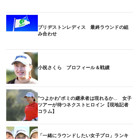
ジャーだ。来週の28日（木）には現地入りし、時差
ボケなどの調整を行う。31日（日)からは練習ラウ
ンドも開始。しっかりと準備を整え、本番に臨める
ブリヂストンレディス 最終ラウンドの組
スケジュールを組んだ。クラブ面でもバンスを削っ
み合わせ
たウェッジも携え、リビエラの芝に対応していく。
昨年「TFCC損傷」で手術を受けた左手首も、不安は
ない。
小祝さくら プロフィール＆戦績
ペンシルベニア州のランカスターCCで行われた
2024年大会では9位に入った。過去4度のうち20年
大会以外の3度は決勝進出を果たしている。「毎
“つよかわ”ボミの継承者は現れるか… 女子
年、目標は予選通過だけど、予想よりもよかった時
ツアーが待つネクストヒロイン【現地記者
もあるし、しっかりかみ合えばいいゴルフもできる
コラム】
と思う」。上位進出にも期待がかかる。
昨年は手術でシーズンの大半を棒に振ったが、今季
「一緒にラウンドしたい女子プロ」ランキ