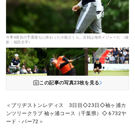
今季4度目の予選落ちに終わった小祝さくら。次戦は海外メジャーだ （撮
影：福田文平）
この記事の写真
23
枚を見る
＜ブリヂストンレディス 3日目◇23日◇袖ヶ浦カ
ンツリークラブ 袖ヶ浦コース（千葉県）◇ 6732ヤ
ード・パー72＞