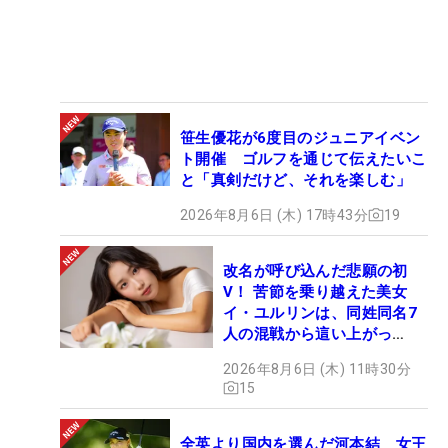
笹生優花が6度目のジュニアイベン
ト開催 ゴルフを通じて伝えたいこ
と「真剣だけど、それを楽しむ」
2026年8月6日 (木) 17時43分
19
改名が呼び込んだ悲願の初
V！ 苦節を乗り越えた美女
イ・ユルリンは、同姓同名7
人の混戦から這い上がっ
た“新星ヒロイン”
2026年8月6日 (木) 11時30分
15
全英より国内を選んだ河本結 女王