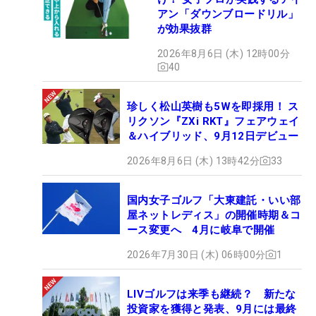
アン「ダウンブロードリル」
が効果抜群
2026年8月6日 (木) 12時00分
40
珍しく松山英樹も5Wを即採用！ ス
リクソン『ZXi RKT』フェアウェイ
＆ハイブリッド、9月12日デビュー
2026年8月6日 (木) 13時42分
33
国内女子ゴルフ「大東建託・いい部
屋ネットレディス」の開催時期＆コ
ース変更へ 4月に岐阜で開催
2026年7月30日 (木) 06時00分
1
LIVゴルフは来季も継続？ 新たな
投資家を獲得と発表、9月には最終