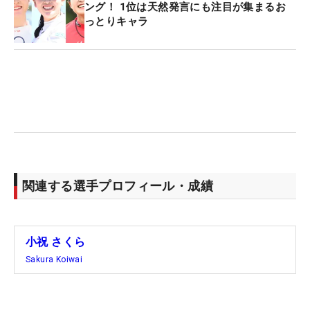
開幕戦で復帰すると、その後はフル出場を続けてい
ング！ 1位は天然発言にも注目が集まるお
っとりキャラ
る。ただ、ここまでの11試合でトップ10入りはな
く、本人は「あまり評価はよくない。内容は悪くな
いけど、結果につながらない」と歯がゆさも感じて
いる。
現地ではゴルフ以外にも、大谷翔平らが所属するメ
ジャーリーグのドジャース戦の観戦も計画してい
る。「大都市なのでロサンゼルスの雰囲気なんかも
楽しみながら」。米国での1週間半を充実の時間に
関連する選手プロフィール・成績
する。（文・間宮輝憲）
小祝 さくら
Sakura Koiwai