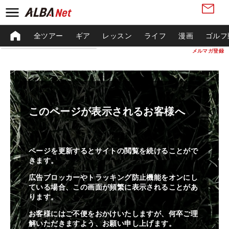
全ツアー
ギア
レッスン
ライフ
漫画
ゴルフ
メルマガ登録
このページが表示されるお客様へ
ページを更新するとサイトの閲覧を続けることがで
きます。
広告ブロッカーやトラッキング防止機能をオンにし
ている場合、この画面が頻繁に表示されることがあ
ります。
お客様にはご不便をおかけいたしますが、何卒ご理
解いただきますよう、お願い申し上げます。