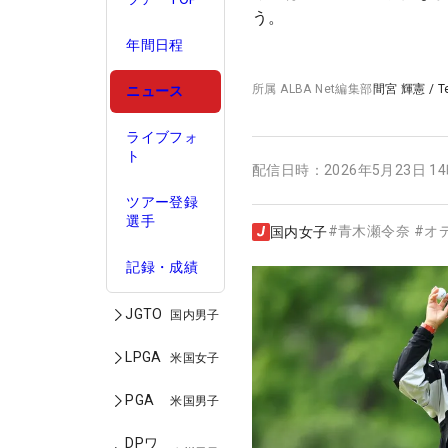
う。
年間日程
所属
ALBA Net編集部
間宮 輝憲
/
T
ニュース
ライブフォ
ト
配信日時：
2026年5月23日 1
ツアー登録
選手
#
青木瀬令奈
#
オ
国内女子
記録・成績
JGTO
国内男子
LPGA
米国女子
PGA
米国男子
DPワ