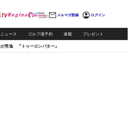
メルマガ登録
ログイン
Sニュース
ゴルフ場予約
連載
プレゼント
感が秀逸 『トゥーロンパター』