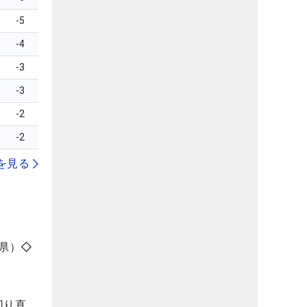
-5
-4
-3
-3
-2
-2
を見る
葉県）◇
切り直