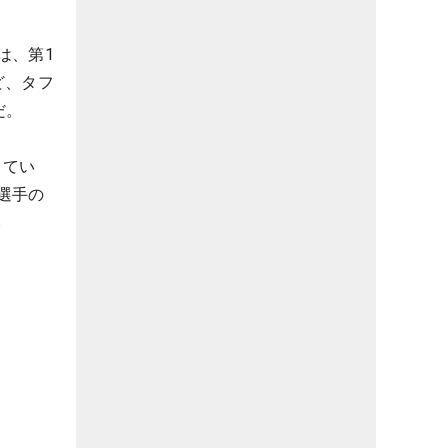
は、第1
ど、タフ
だ。
してい
選手の
い