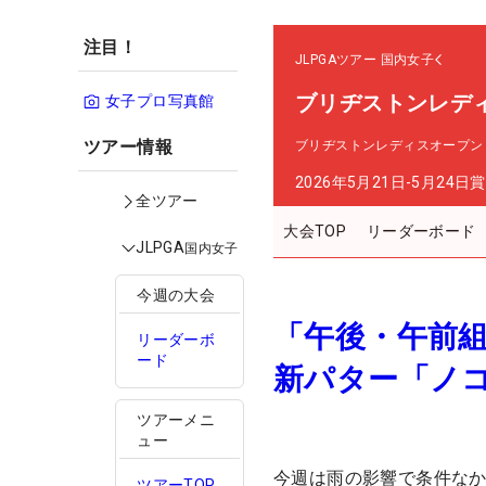
注目！
JLPGAツアー
国内女子
ブリヂストンレデ
女子プロ写真館
ツアー情報
ブリヂストンレディスオープン
2026年5月21日-5月24日
賞
全ツアー
大会TOP
リーダーボード
JLPGA
国内女子
今週の大会
「午後・午前組
リーダーボ
ード
新パター「ノ
ツアーメニ
ュー
今週は雨の影響で条件なか
ツアーTOP