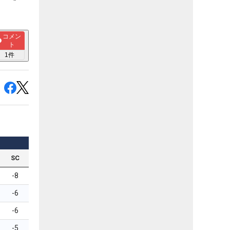
コメン
ト
1
件
SC
-8
-6
-6
-5