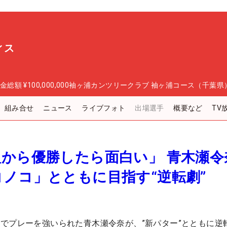
ィス
金総額
¥100,000,000
袖ヶ浦カンツリークラブ 袖ヶ浦コース（千葉県
組み合せ
ニュース
ライブフォト
出場選手
概要など
TV
から優勝したら面白い」 青木瀬令
コノコ」とともに目指す“逆転劇”
でプレーを強いられた青木瀬令奈が、”新パター”とともに逆