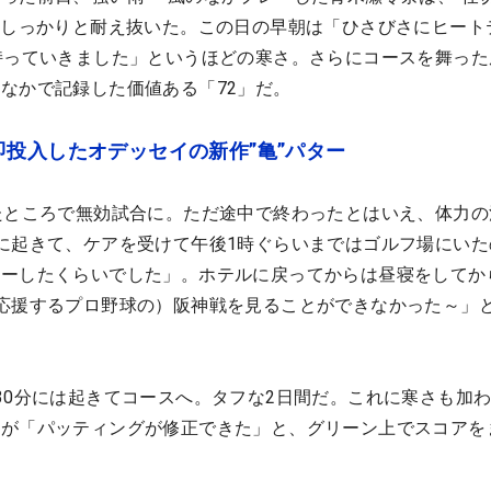
もしっかりと耐え抜いた。この日の早朝は「ひさびさにヒート
持っていきました」というほどの寒さ。さらにコースを舞った
なかで記録した価値ある「72」だ。
投入したオデッセイの新作”亀”パター
たところで無効試合に。ただ途中で終わったとはいえ、体力の
に起きて、ケアを受けて午後1時ぐらいまではゴルフ場にいた
レーしたくらいでした」。ホテルに戻ってからは昼寝をしてか
応援するプロ野球の）阪神戦を見ることができなかった～」
30分には起きてコースへ。タフな2日間だ。これに寒さも加
だが「パッティングが修正できた」と、グリーン上でスコアを