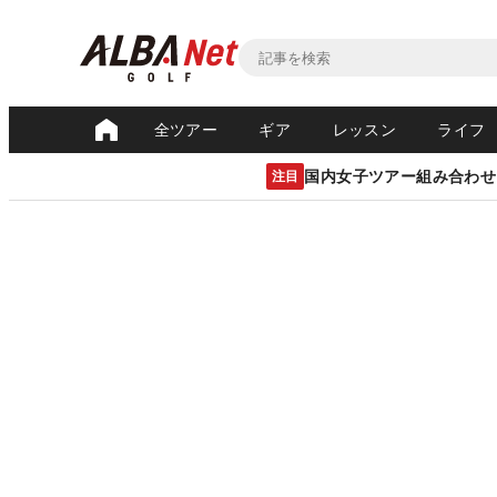
全ツアー
ギア
レッスン
ライフ
国内女子ツアー組み合わせ
注目