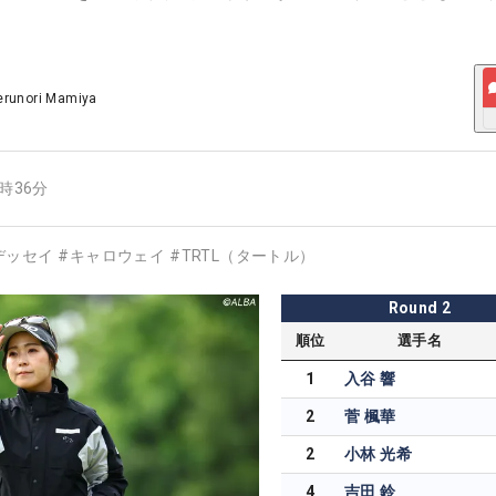
erunori Mamiya
4時36分
デッセイ
#
キャロウェイ
#
TRTL（タートル）
Round
2
順位
選手名
1
入谷 響
2
菅 楓華
2
小林 光希
4
吉田 鈴