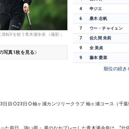
4
申ジエ
6
桑木 志帆
7
ウー・チャイェン
逆転Vを狙う青木瀬令奈 （撮影：
7
佐久間 朱莉
9
全 美貞
の写真
1
枚を見る
9
藤本 愛菜
順位の続き
3日目◇23日◇袖ヶ浦カンツリークラブ 袖ヶ浦コース（千
った前日、強い雨・ 風のなかプレーした青木瀬令奈は、“仕