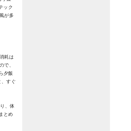
テック
風が多
消耗は
ので、
ら夕飯
と、すぐ
わり、体
まとめ