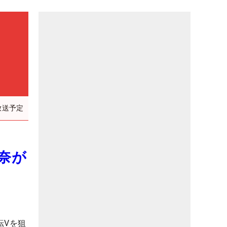
）
放送予定
奈が
転Vを狙