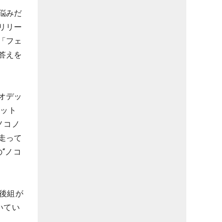
悩みだ
リリー
「フェ
答えを
オデッ
レット
ノコノ
走って
“ノコ
後組が
いてい