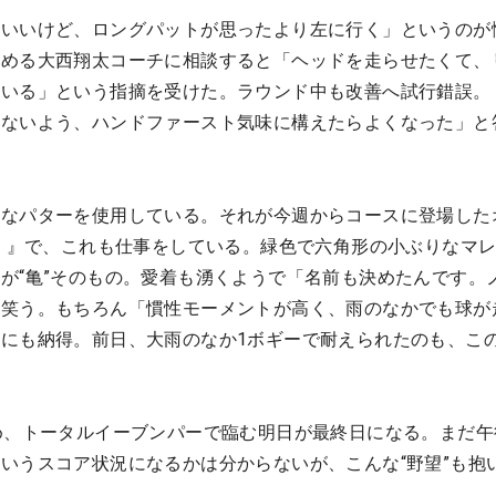
はいいけど、ロングパットが思ったより左に行く」というのが
務める大西翔太コーチに相談すると「ヘッドを走らせたくて、
ている」という指摘を受けた。ラウンド中も改善へ試行錯誤。
えないよう、ハンドファースト気味に構えたらよくなった」と
たなパターを使用している。それが今週からコースに登場した
ル）』で、これも仕事をしている。緑色で六角形の小ぶりなマ
が“亀”そのもの。愛着も湧くようで「名前も決めたんです。
リ笑う。もちろん「慣性モーメントが高く、雨のなかでも球が
にも納得。前日、大雨のなか1ボギーで耐えられたのも、この
。
め、トータルイーブンパーで臨む明日が最終日になる。まだ午
いうスコア状況になるかは分からないが、こんな“野望”も抱