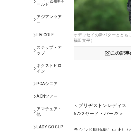
欧州男子
ールド
アジアンツア
ー
オデッセイの新パターとともに
LIV GOLF
福田文平）
ステップ・ア
この記事
ップ
ネクストヒロ
イン
PGAシニア
ACNツアー
＜ブリヂストンレディス 
アマチュア・
6732ヤード・パー72＞
他
LADY GO CUP
ラウンド開始後に中止にな