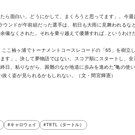
たら面白い。どうにかして、まくろうと思ってます」。今週
ラウンドが午前組だった選手は、初日も大雨に見舞われるな
余儀なくされた。それを乗り越えて優勝すれば…というわけ
は、ここ袖ヶ浦でトーナメントコースレコードの「65」を樹立
ります」。決して夢物語ではない。スコア順にスタートし、全
終日。粘りながら、困難のなか地道に歩みを進めた“亀の使
い抜く姿が見られるかもしれない。（文・間宮輝憲）
イ
#キャロウェイ
#TRTL（タートル）