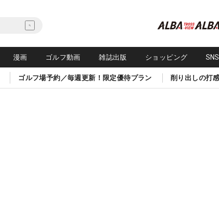
漫画
ゴルフ動画
雑誌出版
ショッピング
SN
ゴルフ場予約／毎週更新！限定優待プラン
削り出しの打