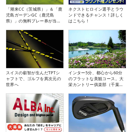
「潮来CC（茨城県）」＆「鹿
ネクストヒロイン選手とラウ
児島ガーデンGC（鹿児島
ンドできるチャンス！詳しく
県）」の無料プレー券が当た
はこちら！
る！！
スイスの叡智が生んだTPTシ
インター5分、都心から60分
ャフトで、ゴルフを異次元の
のフラットな美観コース。大
世界へ
栄カントリー俱楽部（千葉
県）