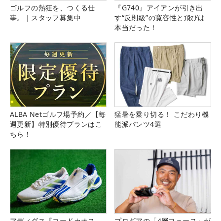
ゴルフの熱狂を、つくる仕
『G740』アイアンが引き出
事。｜スタッフ募集中
す“反則級”の寛容性と飛びは
本当だった！
ALBA Netゴルフ場予約／【毎
猛暑を乗り切る！ こだわり機
週更新】特別優待プランはこ
能派パンツ4選
ちら！
アディダス『コードカオス
プロギアの「4層フェース」が