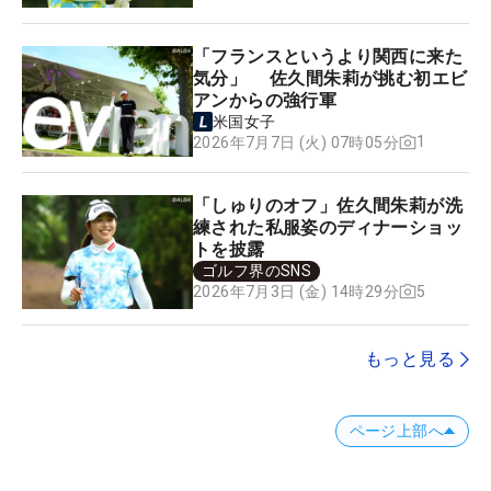
「フランスというより関西に来た
気分」 佐久間朱莉が挑む初エビ
アンからの強行軍
米国女子
1
2026年7月7日 (火) 07時05分
「しゅりのオフ」佐久間朱莉が洗
練された私服姿のディナーショッ
トを披露
ゴルフ界のSNS
5
2026年7月3日 (金) 14時29分
もっと見る
ページ上部へ