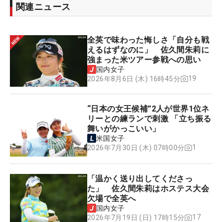
関連ニュース
全英で味わった悔しさ「自分も戦
えるはずなのに」 佐久間朱莉に
強まった米ツアー参戦への思い
国内女子
19
2026年8月6日 (木) 16時45分
“日本の女王候補”2人が世界1位ネ
リーとの練ランで刺激 「立ち振る
舞いがかっこいい」
米国女子
1
2026年7月30日 (木) 07時00分
「温かく送り出してくださっ
た」 佐久間朱莉はホステス大会
欠場で全英へ
国内女子
17
2026年7月19日 (日) 17時15分