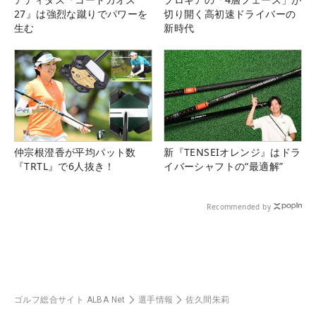
27』は強烈な蹴りでパワーを
切り開く高初速ドライバーの
生む
新時代
仲宗根澄香が平均パット数
新『TENSEIオレンジ』はドラ
『TRTL』で6人抜き！
イバーシャフトの“最適解”
Recommended by
ゴルフ総合サイト ALBA Net
選手情報
佐久間朱莉