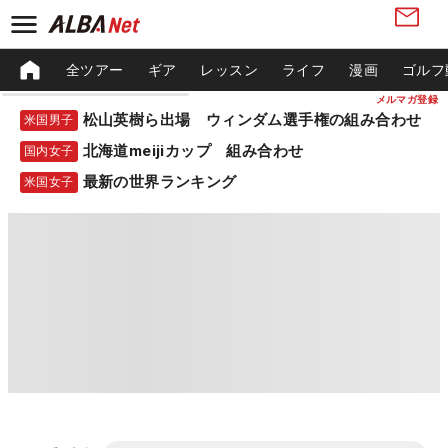
全ツアー
ギア
レッスン
ライフ
漫画
ゴルフ
メルマガ登録
松山英樹ら出場 ウィンダム選手権の組み合わせ
米国男子
北海道meijiカップ 組み合わせ
国内女子
最新の世界ランキング
米国女子