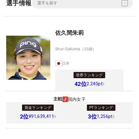
選手情報
佐久間朱莉
Shuri Sakuma
（23歳）
日本
世界ランキング
42
位
2.240pt
主戦
国内女子
賞金ランキング
PTランキング
2
位
3
位
¥91,639,411
1,256pt