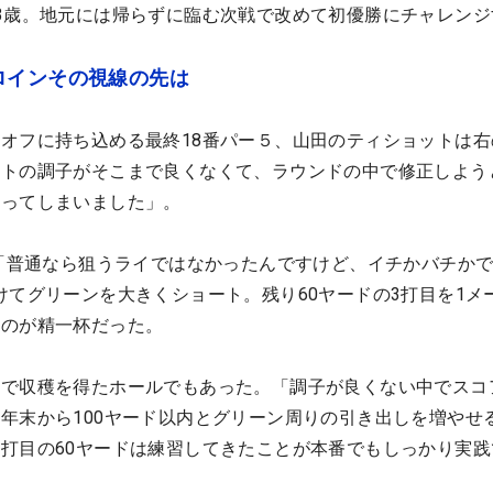
3歳。地元には帰らずに臨む次戦で改めて初優勝にチャレンジ
ロインその視線の先は
オフに持ち込める最終18番パー５、山田のティショットは右
ットの調子がそこまで良くなくて、ラウンドの中で修正しよう
滑ってしまいました」。
は「普通なら狙うライではなかったんですけど、イチかバチか
けてグリーンを大きくショート。残り60ヤードの3打目を1メ
うのが精一杯だった。
方で収穫を得たホールでもあった。「調子が良くない中でスコ
年末から100ヤード以内とグリーン周りの引き出しを増やせ
打目の60ヤードは練習してきたことが本番でもしっかり実践