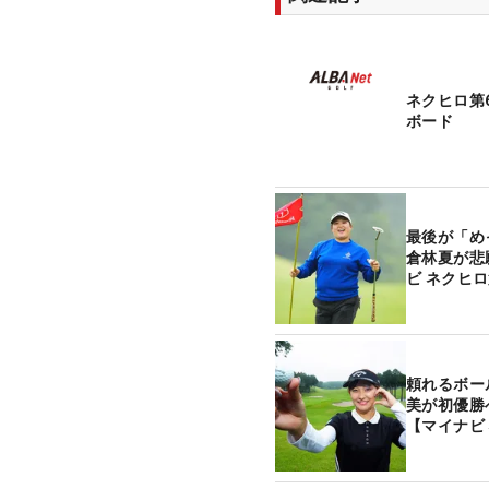
ネクヒロ第
ボード
最後が「め
倉林夏が悲
ビ ネクヒ
頼れるボー
美が初優勝
【マイナビ