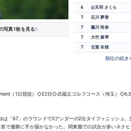
6
@天羽 さくら
7
石川 夢香
7
藤川 玲奈
の写真
1
枚を見る
7
大竹 麻琴
7
古賀 衣桜
順位の続き
Tournament（1日競技）◇22日◇武蔵丘ゴルフコース（埼玉）◇6,
ゆは「67」のラウンドで5アンダーの2位タイフィニッシュ。
打差で優勝に手が届かなかった。関東圏での試合が多いネクヒ