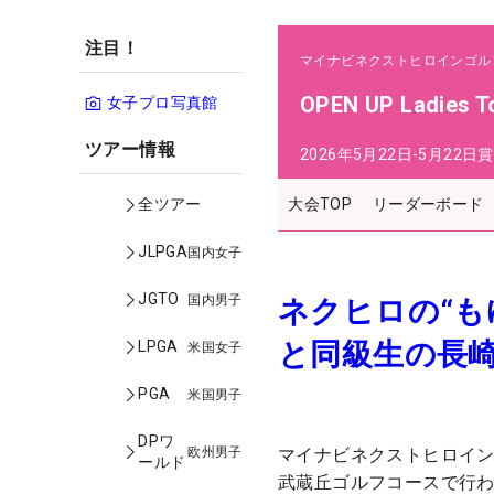
注目！
マイナビネクストヒロインゴル
OPEN UP Ladies T
女子プロ写真館
ツアー情報
2026年5月22日-5月22日
賞
大会TOP
リーダーボード
全ツアー
JLPGA
国内女子
JGTO
国内男子
ネクヒロの“も
と同級生の長崎
LPGA
米国女子
PGA
米国男子
DPワ
欧州男子
マイナビネクストヒロインゴルフ
ールド
武蔵丘ゴルフコースで行