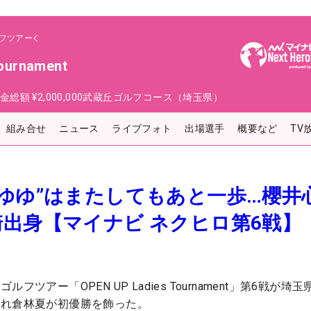
フツアー
ournament
金総額
¥2,000,000
武蔵丘ゴルフコース（埼玉県）
組み合せ
ニュース
ライブフォト
出場選手
概要など
TV
ゆゆ”はまたしてもあと一歩…櫻井
出身【マイナビ ネクヒロ第6戦】
ツアー「OPEN UP Ladies Tournament」第6戦が埼
われ倉林夏が初優勝を飾った。