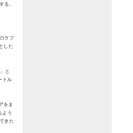
する。
のラフ
とした
で」と
ートル
アをま
るよう
できた