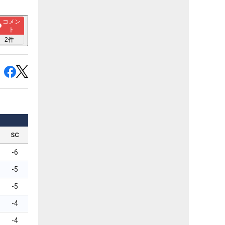
コメン
ト
2
件
SC
-6
-5
-5
-4
-4