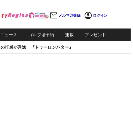
メルマガ登録
ログイン
Sニュース
ゴルフ場予約
連載
プレゼント
しの打感が秀逸 『トゥーロンパター』