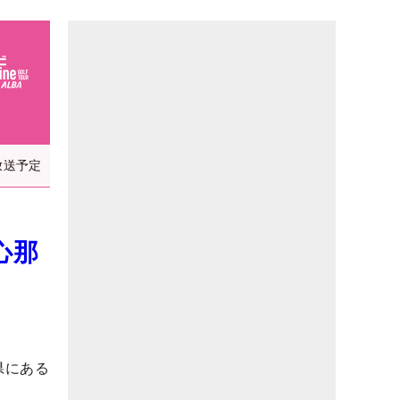
放送予定
心那
玉県にある