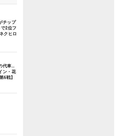
がチップ
で2位フ
 ネクヒロ
の代車…
イン・花
第6戦】