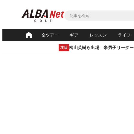
全ツアー
ギア
レッスン
ライフ
松山英樹ら出場 米男子リーダー
注目