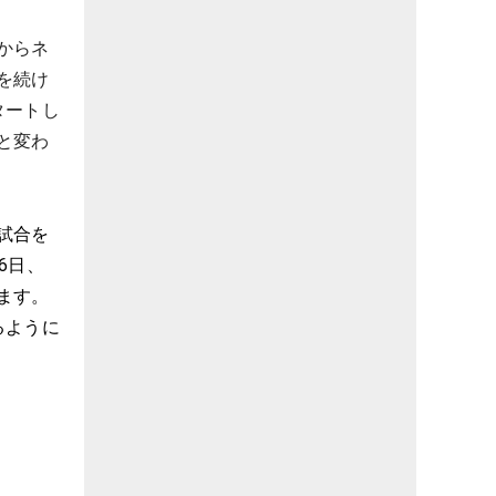
からネ
を続け
タートし
と変わ
試合を
6日、
ます。
るように