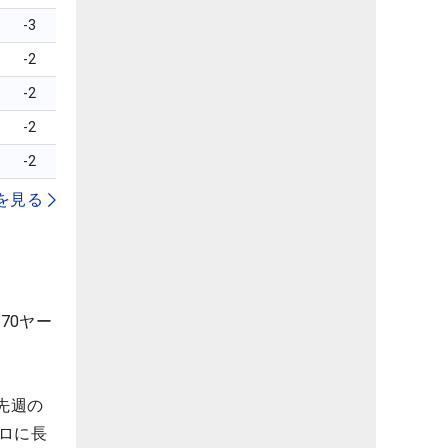
-3
-2
-2
-2
-2
を見る
370ヤー
先週の
ロに長