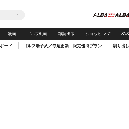
漫画
ゴルフ動画
雑誌出版
ショッピング
SN
ボード
ゴルフ場予約／毎週更新！限定優待プラン
削り出