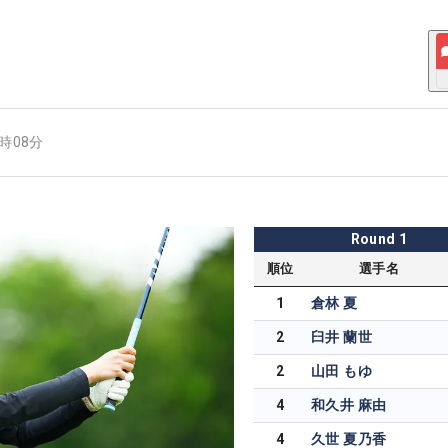
5時08分
Round
1
順位
選手名
1
倉林 夏
2
臼井 蘭世
2
山田 もゆ
4
和久井 麻由
4
久世 夏乃香