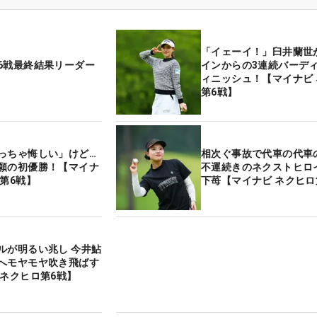
「イェーイ！」臼井蘭世
6戦最終結果リーダー
インからの3連続バーディ
ィニッシュ！【マイナビ
第6戦】
っちゃ悔しい」けど…
相次ぐ事故で代車の代車
願の初優勝！【マイナ
不運続きのネクストヒロ
ロ第6戦】
下苺【マイナビ ネクヒロ
ルが明るい兆し 今井鮎
へモヤモヤ吹き飛ばす
 ネクヒロ第6戦】