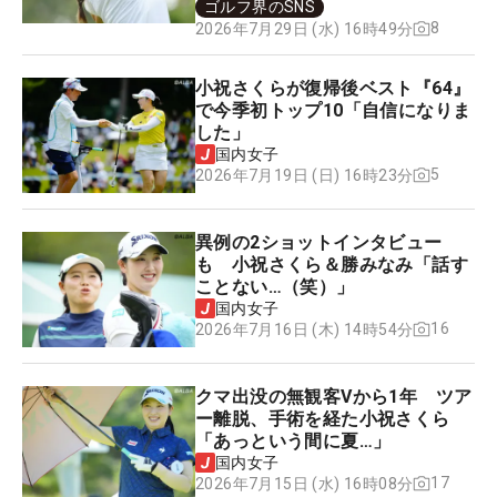
ゴルフ界のSNS
8
2026年7月29日 (水) 16時49分
小祝さくらが復帰後ベスト『64』
で今季初トップ10「自信になりま
した」
国内女子
5
2026年7月19日 (日) 16時23分
異例の2ショットインタビュー
も 小祝さくら＆勝みなみ「話す
ことない…（笑）」
国内女子
16
2026年7月16日 (木) 14時54分
クマ出没の無観客Vから1年 ツア
ー離脱、手術を経た小祝さくら
「あっという間に夏…」
国内女子
17
2026年7月15日 (水) 16時08分