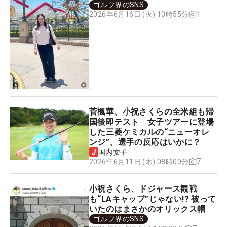
応
ゴルフ界のSNS
1
2026年6月16日 (火) 10時55分
菅楓華、小祝さくらの全米組も帰
国後即テスト 女子ツアーに登場
した三菱ケミカルの“ニューオレ
ンジ”、選手の反応はいかに？
国内女子
7
2026年6月11日 (木) 08時00分
小祝さくら、ドジャース観戦
も“LAキャップ”じゃない!? 被って
いたのはまさかのオリックス帽
ゴルフ界のSNS