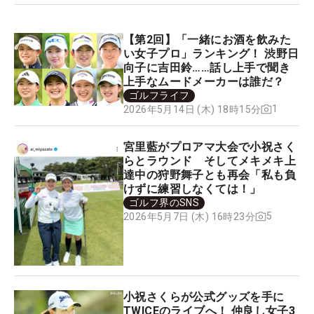
【第2回】「一緒にお酒を飲みた
い女子プロ」ランキング！ 渋野日
向子に吉田鈴……話し上手で聞き
上手なムードメーカーは誰だ？
ゴルフライフ
1
2026年5月14日 (木) 18時15分
宮里藍がプロアマ大会で小祝さく
らとラウンド そしてメキメキ上
達中の狩野舞子とも再会「私も負
けずに練習しなくては！」
ゴルフ界のSNS
5
2026年5月7日 (木) 16時23分
小祝さくらが公式グッズを手に
TWICEのライブへ！ 仲良し女子3