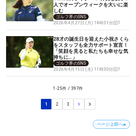
人でオープンウィークを大いに楽
しむ
ゴルフ界のSNS
1
2026年4月27日 (月) 14時31分
28才の誕生日を迎えた小祝さくら
をスタッフも全力サポート宣言！
「笑顔を見ると私たちも幸せな気
持ちに…」
ゴルフ界のSNS
1
2026年4月15日 (水) 11時30分
1
-
25
件
/
397
件
1
2
3
ページ上部へ