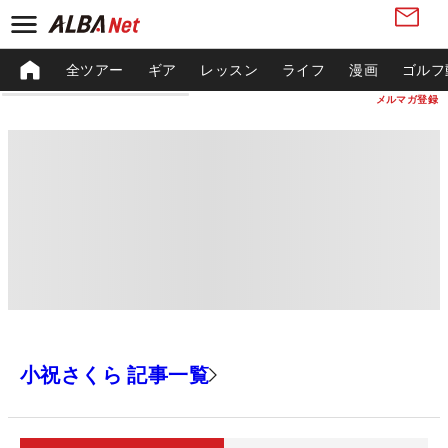
全ツアー
ギア
レッスン
ライフ
漫画
ゴルフ
メルマガ登録
小祝さくら 記事一覧