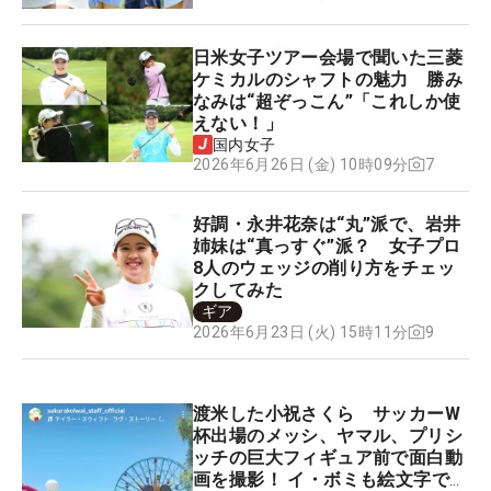
日米女子ツアー会場で聞いた三菱
ケミカルのシャフトの魅力 勝み
なみは“超ぞっこん”「これしか使
えない！」
国内女子
7
2026年6月26日 (金) 10時09分
好調・永井花奈は“丸”派で、岩井
姉妹は“真っすぐ”派？ 女子プロ
8人のウェッジの削り方をチェッ
クしてみた
ギア
9
2026年6月23日 (火) 15時11分
渡米した小祝さくら サッカーW
杯出場のメッシ、ヤマル、プリシ
ッチの巨大フィギュア前で面白動
画を撮影！ イ・ボミも絵文字で反