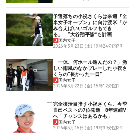
予選落ちの小祝さくらは来週『全
米女子オープン』に向け渡米「か
み合えばいいゴルフもでき
る」 “大谷翔平詣”も計画
国内女子
23
2026年5月23日 (土) 19時24分
「一体、何ホール進んだの？」激
しい雨風のなかプレーした小祝さ
くらの“長かった一日”
国内女子
1
2026年5月22日 (金) 15時12分
完全復活目指す小祝さくら、今季
自己ベストの7位発進 8年連続V
へ「チャンスはあるかも」
国内女子
24
2026年5月15日 (金) 19時39分