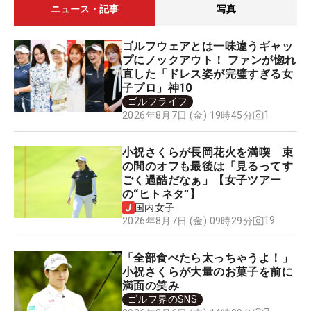
ニュース・記事
写真
ゴルフウェアとは一味違うギャッ
プにノックアウト！ ファンが惚れ
直した「ドレス姿が完璧すぎる女
子プロ」神10
ゴルフライフ
1
2026年8月7日 (金) 19時45分
小祝さくらが長岡花火を満喫 束
の間のオフも最後は「見るってす
ごく過酷だなぁ」【女子ツアー
の“ヒトネタ”】
国内女子
19
2026年8月7日 (金) 09時29分
「全部食べたら太っちゃうよ！」
小祝さくらが大量のお菓子を前に
満面の笑み
ゴルフ界のSNS