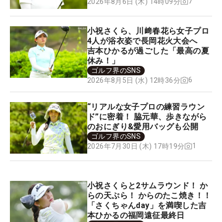
7
2026年8月6日 (木) 14時09分
小祝さくら、川﨑春花ら女子プロ
4人が浴衣姿で長岡花火大会へ
吉本ひかるが過ごした「最高の夏
休み！」
ゴルフ界のSNS
6
2026年8月5日 (水) 12時36分
“リアルな女子プロの練習ラウン
ド”に密着！ 脇元華、歩きながら
のおにぎり&愛用バッグも公開
ゴルフ界のSNS
1
2026年7月30日 (木) 17時19分
小祝さくらと2サムラウンド！ か
らの天ぷら！ からのたこ焼き！！
「さくちゃんday」を満喫した吉
本ひかるの福岡遠征最終日