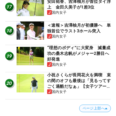
安田祐香、吉澤柚月が首位タイ浮
17
上 金田久美子が1差3位
国内女子
＜速報＞吉澤柚月が初優勝へ 単
18
独首位でラスト3ホール突入
国内女子
“理想のボディ”に大変身 減量成
功の桑木志帆がメジャー2勝目へ
19
好発進
国内女子
小祝さくらが長岡花火を満喫 束
の間のオフも最後は「見るってす
20
ごく過酷だなぁ」【女子ツアー
の“ヒトネタ”】
国内女子
ページ上部へ