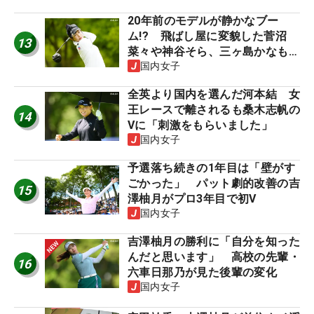
20年前のモデルが静かなブー
ム!? 飛ばし屋に変貌した菅沼
13
菜々や神谷そら、三ヶ島かなも使
う“名器”が人気な理由【ツアープ
国内女子
ロたちの“飛ばしギア”】
全英より国内を選んだ河本結 女
王レースで離されるも桑木志帆の
14
Vに「刺激をもらいました」
国内女子
予選落ち続きの1年目は「壁がす
ごかった」 パット劇的改善の吉
15
澤柚月がプロ3年目で初V
国内女子
吉澤柚月の勝利に「自分を知った
んだと思います」 高校の先輩・
16
六車日那乃が見た後輩の変化
国内女子