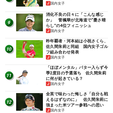
国内女子
消化不良の日々に「こんな感じ
か」 菅楓華が北海道で“憂さ晴
9
らし”の4位フィニッシュ
国内女子
昨年覇者・河本結は小祝さくら、
佐久間朱莉と同組 国内女子ゴル
10
フ組み合わせ発表
国内女子
「ほぼメンタル」パター入らず今
季2度目の予選落ち 佐久間朱莉
11
に何が起きている？
国内女子
全英で味わった悔しさ「自分も戦
えるはずなのに」 佐久間朱莉に
12
強まった米ツアー参戦への思い
国内女子