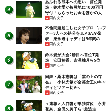
あふれる熊本への思い 首位発
進・鈴木愛が被災地に1000万円
4
寄付「もらったお金をほかの人
に」
国内女子
不倫問題起こした女子プロゴルフ
ァー3人への処分をJLPGAが発
5
表 栗永遼キャディは9年間の立
ち入り禁止
国内女子
鈴木愛が大会2勝目へ首位T発
6
進 安田祐香、吉澤柚月ら5位
国内女子
同郷・桑木志帆は「雲の上の存
在」 小林光希が全英女王のキャ
7
ディとツアー初Vへ
国内女子
＜速報＞入谷響が単独首位 永井
8
花奈、金田久美子ら1差追走