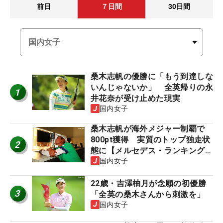
前日
７日間
30日間
桑木志帆の優勝に「もう到達しな
いんじゃないか」 全英帰りの永
1
井花奈が受け止めた現実
国内女子
桑木志帆が海外メジャー制覇で
800pt獲得 実質のトップ独走状
2
態に【メルセデス・ランキング番
外編】
国内女子
22歳・吉澤柚月が念願の初優勝
3
「全英の桑木さんから刺激を」
国内女子