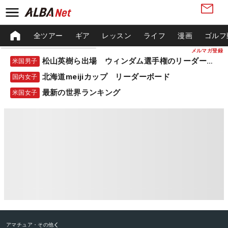
全ツアー
ギア
レッスン
ライフ
漫画
ゴルフ
メルマガ登録
松山英樹ら出場 ウィンダム選手権のリーダーボード
米国男子
北海道meijiカップ リーダーボード
国内女子
最新の世界ランキング
米国女子
アマチュア・その他