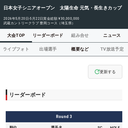
日本女子シニアオープン 太陽生命 元気・長生きカップ
2026年5月20日-5月22日
賞金総額
¥30,000,000
武蔵カントリークラブ 豊岡コース（埼玉県）
大会TOP
リーダーボード
組み合せ
ニュース
ライブフォト
出場選手
概要など
TV放送予定
更新する
リーダーボード
Round
3
順位
選手名
SC
HOLE