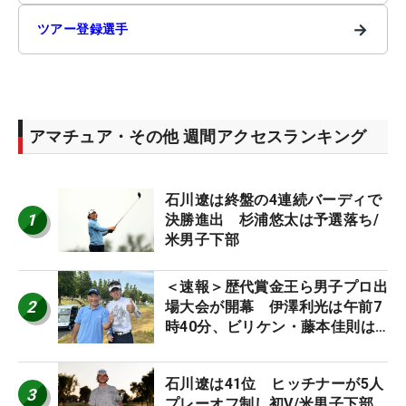
→
ツアー登録選手
アマチュア・その他 週間アクセスランキング
石川遼は終盤の4連続バーディで
1
決勝進出 杉浦悠太は予選落ち/
米男子下部
＜速報＞歴代賞金王ら男子プロ出
2
場大会が開幕 伊澤利光は午前7
時40分、ビリケン・藤本佳則は
午前9時30分にティオフ【MAIN
STAGE JOYX OPEN】
石川遼は41位 ヒッチナーが5人
3
プレーオフ制し初V/米男子下部