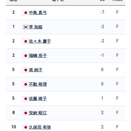
2
-7
F
中島 真弓
1
-2
F
李 知姫
2
-2
F
佐々木 慶子
2
-1
F
福嶋 浩子
5
0
F
表 純子
5
0
F
不動 裕理
5
1
F
佐藤 靖子
8
2
F
安納 昭江
10
2
F
久保田 有弥