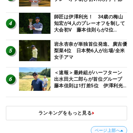
師匠は伊澤利光！ 34歳の梅山
4
知宏が4人のプレーオフを制して
大会初V 藤本佳則らが2位
【MAIN STAGE JOYX OPEN】
岩永杏奈が単独首位発進、廣吉優
5
梨菜4位 日本勢6人が出場/全米
女子アマ
＜速報＞最終組がハーフターン
6
出水田大二郎らが首位グループ
藤本佳則は1打差5位 伊澤利光
は52位タイ【MAIN STAGE
JOYX OPEN】
ランキングをもっと見る
ページ上部へ