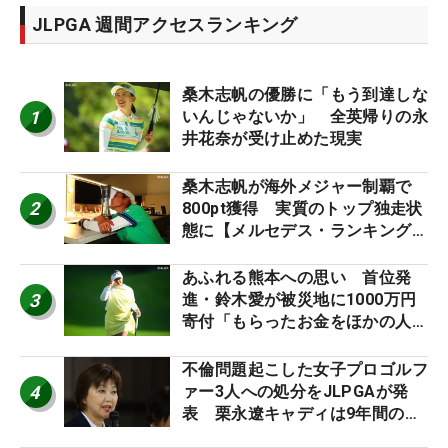
JLPGA 週間アクセスランキング
桑木志帆の優勝に「もう到達しな
1
いんじゃないか」 全英帰りの永
井花奈が受け止めた現実
桑木志帆が海外メジャー制覇で
2
800pt獲得 実質のトップ独走状
態に【メルセデス・ランキング番
外編】
あふれる熊本への思い 首位発
3
進・鈴木愛が被災地に1000万円
寄付「もらったお金をほかの人
に」
不倫問題起こした女子プロゴルフ
4
ァー3人への処分をJLPGAが発
表 栗永遼キャディは9年間の立
ち入り禁止