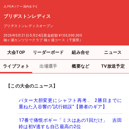
JLPGAツアー
国内女子
ブリヂストンレディス
ブリヂストンレディスオープン
2026年5月21日-5月24日
賞金総額
¥100,000,000
袖ヶ浦カンツリークラブ 袖ヶ浦コース（千葉県）
大会TOP
リーダーボード
組み合せ
ニュース
ライブフォト
出場選手
概要など
TV放送予定
【この大会のニュース】
パター大胆変更にシャフト再考… 2勝目までに
重ねた入谷響の“試行錯誤”【勝者のギア】
17番で痛恨ボギー「ミスはあの1回だけ」 吉田
鈴は初V逃すも自己最高の2位