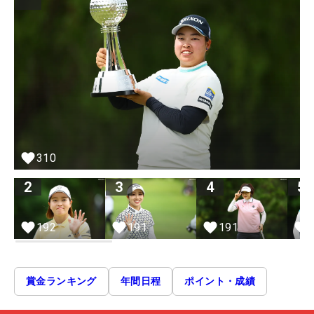
310
2
3
4
5
192
191
191
賞金ランキング
年間日程
ポイント・成績