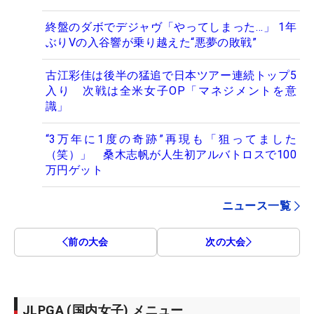
終盤のダボでデジャヴ「やってしまった…」 1年
ぶりVの入谷響が乗り越えた“悪夢の敗戦”
古江彩佳は後半の猛追で日本ツアー連続トップ5
入り 次戦は全米女子OP「マネジメントを意
識」
“3万年に1度の奇跡”再現も「狙ってました
（笑）」 桑木志帆が人生初アルバトロスで100
万円ゲット
ニュース一覧
前の大会
次の大会
JLPGA (国内女子) メニュー