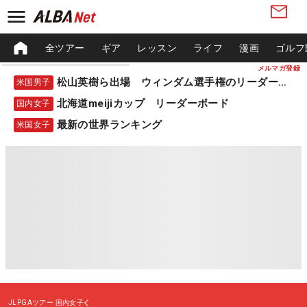
全ツアー
ギア
レッスン
ライフ
漫画
ゴルフ
メルマガ登録
松山英樹ら出場 ウィンダム選手権のリーダーボード
米国男子
北海道meijiカップ リーダーボード
国内女子
最新の世界ランキング
米国女子
JLPGAツアー
国内女子