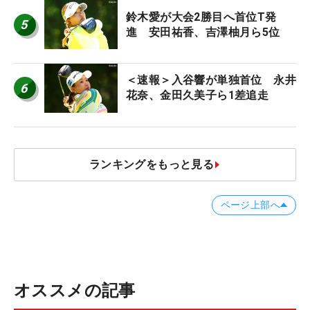
鈴木愛が大会2勝目へ首位T発
5
進 安田祐香、吉澤柚月ら5位
＜速報＞入谷響が単独首位 永井
6
花奈、金田久美子ら1差追走
ランキングをもっと見る
ページ上部へ
オススメの記事