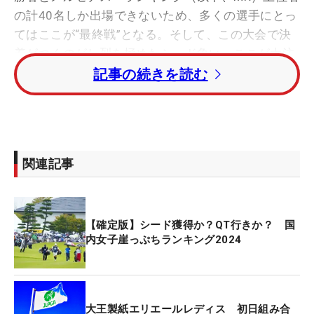
の計40名しか出場できないため、多くの選手にとっ
てはここが“最終戦”となる。そして、この大会で決
着がつくのがし烈を極めたシード争い。ここが大注
目ポイントになる。そこで大会開幕前に、改めて、
記事の続きを読む
その現状をチェックしておこう。
その前に基本情報を簡単におさらいすると、シード
＝翌年のフル出場権（一部大会を除く）のこと。国
関連記事
内女子ツアーではMR50位までの選手が、その権利
を手にできる。精鋭が集まるプロツアーにおいてト
ップ50は、いわば“一流の証”ともいえる。そして51
【確定版】シード獲得か？QT行きか？ 国
～55位で終えた選手は、来年の第1回リランキング
内女子崖っぷちランキング2024
（優先出場順位入れ替え）までの出場権が手に入
る。そのため、この後に待ち構えるQT（予選会）は
回避できるが、来年のスタートから結果を残す必要
がある。
大王製紙エリエールレディス 初日組み合