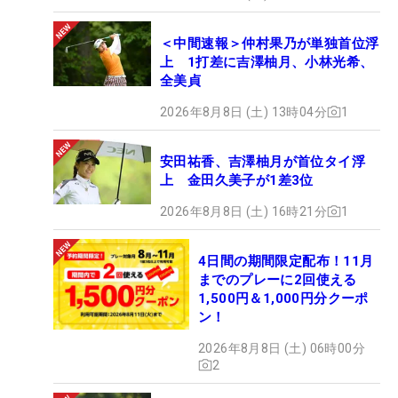
（251.58pt）は優勝のみを目指すことになる。
＜中間速報＞仲村果乃が単独首位浮
上 1打差に吉澤柚月、小林光希、
上記してきたことは、あくまでも目安。他の選手の
全美貞
結果が絡むため、最低条件はあくまでも“最低”でも
目指すべき指標でしかない。また同じ順位に並ぶ選
2026年8月8日 (土) 13時04分
1
手の数によっては、単独でなくてもいいケースがで
てくるが、それも計算が立たないこと。選手たち
安田祐香、吉澤柚月が首位タイ浮
上 金田久美子が1差3位
は、出場する以上みな“優勝”を一番の目標にプレー
する。
2026年8月8日 (土) 16時21分
1
【シード争い動向（MR）】
4日間の期間限定配布！11月
45位：柏原明日架 476.36pt
までのプレーに2回使える
1,500円＆1,000円分クーポ
46位：上田桃子 465.38pt ※ツアー休止を表明
ン！
47位：ウー・チャイェン 455.18pt
2026年8月8日 (土) 06時00分
48位：臼井麗香 444.00pt ※今季優勝者
2
49位：新垣比菜 436.26pt ※今季優勝者