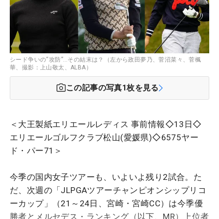
シード争いの“攻防”…その結末は？（左から政田夢乃、菅沼菜々、菅楓
華、撮影：上山敬太、ALBA）
この記事の写真
1
枚を見る
＜大王製紙エリエールレディス 事前情報◇13日◇
エリエールゴルフクラブ松山(愛媛県)◇6575ヤー
ド・パー71＞
今季の国内女子ツアーも、いよいよ残り2試合。た
だ、次週の「JLPGAツアーチャンピオンシップリコ
ーカップ」（21～24日、宮崎・宮崎CC）は今季優
勝者とメルセデス・ランキング（以下、MR）上位者