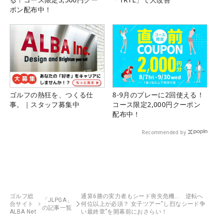
ポン配布中！
ゴルフの熱狂を、つくる仕
8-9月のプレーに2回使える！
事。｜スタッフ募集中
コース限定2,000円クーポン
配布中！
Recommended by
ゴルフ総
通算6勝の実力者もシード喪失危機… 逆転へ
「JLPGA」
合サイト
何位以上が必須？ 女子ツアー“し烈なシード争
の記事一覧
ALBA Net
い最終章”を開幕前におさらい！