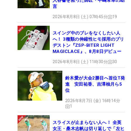
入谷響を救った師匠・中嶋常幸の助
言
2026年8月8日 (土) 07時45分
19
スイング中のブレをなくしたい人
へ！ 3種類の伸縮性ヒモ採用のブリ
ヂストン『ZSP-BITER LIGHT
MAGICLACE』、8月8日デビュー
2026年8月8日 (土) 11時30分
30
鈴木愛が大会2勝目へ首位T発
進 安田祐香、吉澤柚月ら5
位
2026年8月7日 (金) 16時14分
1
スライスが止まらない人へ！ 全英
女王・桑木志帆は切り返しで「左ヒ