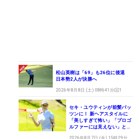
65位：☆宮里美香 288.58pt
66位：☆後藤未有 282.52pt
67位：☆小滝水音 269.05pt
68位：高木優奈 251.58pt
69位：☆永峰咲希 236.81pt ※25年までの複数年シ
ード行使中
70位：☆吉田優利 235.63pt ※米国ツアー参戦中
（☆は今季シード選手）
松山英樹は「69」も26位に後退
日本勢2人が決勝へ
2026年8月8日 (土) 08時41分
1
セキ・ユウティンが前髪パッ
ツンに！ 新ヘアスタイルに
「美しすぎて怖い」「プロゴ
ルファーには見えない」とコ
メント殺到
2026年8月7日 (金) 15時29分