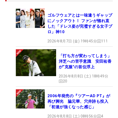
し、実際ここまで11試合の出場にとどめている。
ゴルフウェアとは一味違うギャップ
例えば、累計397.73ptの内田がシード死守を果たす
にノックアウト！ ファンが惚れ直
には、最低でも35.48pt以上を上積みすることが必
した「ドレス姿が完璧すぎる女子プ
要になる。今週は4日間大会のため、それを満たす
ロ」神10
のは36ptが入る単独18位以上。ここが最初の目安に
2026年8月7日 (金) 19時45分
111
なる。これが昨季2勝を挙げながら今季不振に苦し
んできた菅沼（212.78pt）になると、50位との差は
「打ち方が変わってしまう」
220.43ptまで広がる。単独2位でも180ptしか得られ
洋芝への苦手意識 安田祐香
ないため、シードを守る手段は“優勝”以外にない。
が“克服”の首位浮上
2026年8月8日 (土) 18時49分
では、昨年のプロテストに合格したルーキーは、ど
20
うだろう？ 現在、圏内にいる選手はゼロ。最も近い
のが61位の政田夢乃（349.24pt）だ。50位との差
2006年発売の『ツアーAD PT』が
は83.97ptのため、初シードには90ptが加算される
再び脚光 脇元華、穴井詩も投入
「初速が強くなった感じ」
単独5位以上が最低条件になる。64位の菅楓華
（307.10pt）は単独3位以上。68位の髙木優奈
2026年8月8日 (土) 08時56分
4