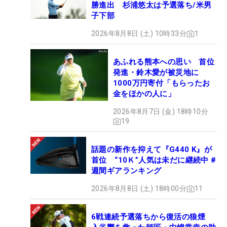
勝進出 杉浦悠太は予選落ち/米男
子下部
2026年8月8日 (土) 10時33分
1
あふれる熊本への思い 首位
発進・鈴木愛が被災地に
1000万円寄付「もらったお
金をほかの人に」
2026年8月7日 (金) 18時10分
19
話題の新作を抑えて『G440 K』が
首位 “10Ｋ”人気は未だに継続中 #
週間ギアランキング
2026年8月8日 (土) 18時00分
11
6戦連続予選落ちから復活の狼煙