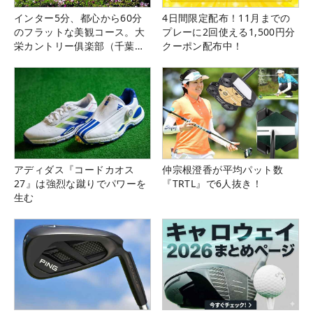
インター5分、都心から60分
4日間限定配布！11月までの
のフラットな美観コース。大
プレーに2回使える1,500円分
栄カントリー俱楽部（千葉
クーポン配布中！
県）
アディダス『コードカオス
仲宗根澄香が平均パット数
27』は強烈な蹴りでパワーを
『TRTL』で6人抜き！
生む