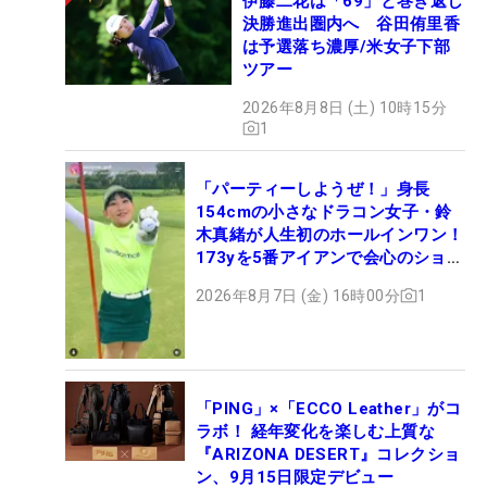
伊藤二花は「69」と巻き返し
決勝進出圏内へ 谷田侑里香
は予選落ち濃厚/米女子下部
ツアー
2026年8月8日 (土) 10時15分
1
「パーティーしようぜ！」身長
154cmの小さなドラコン女子・鈴
木真緒が人生初のホールインワン！
173yを5番アイアンで会心のショッ
ト
2026年8月7日 (金) 16時00分
1
「PING」×「ECCO Leather」がコ
ラボ！ 経年変化を楽しむ上質な
『ARIZONA DESERT』コレクショ
ン、9月15日限定デビュー