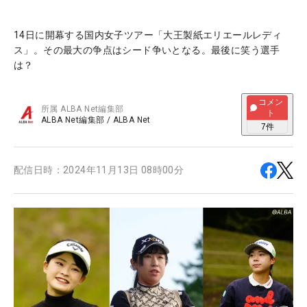
14日に開幕する国内女子ツアー「大王製紙エリエールレディ
ス」。その最大の争点はシード争いとなる。最後に笑う選手
は？
コメン
所属
ALBA Net編集部
ト
ALBA Net編集部
/
ALBA Net
7
件
配信日時：
2024年11月13日 08時00分