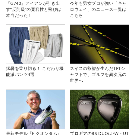
『G740』アイアンが引き出
今年も男女プロが強い「キャ
す“反則級”の寛容性と飛びは
ロウェイ」のニュース一覧は
本当だった！
こちら！
猛暑を乗り切る！ こだわり機
スイスの叡智が生んだTPTシ
能派パンツ4選
ャフトで、ゴルフを異次元の
世界へ
最新モデル『FJクオンタム』
プロギアのRS DUOはFW・UT