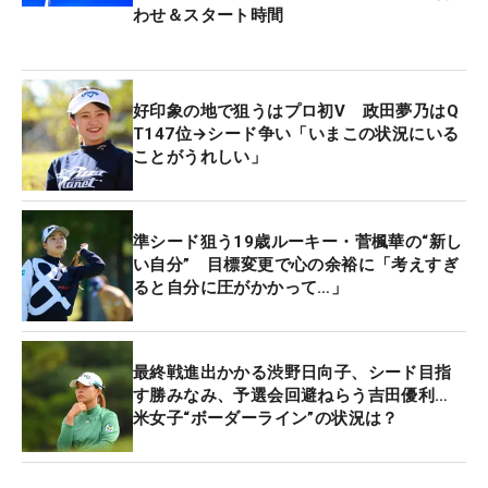
わせ＆スタート時間
では本題に入ろう。まず、現在、初シード圏内にい
るのが4人。MR31位の鶴岡果恋、同33位の小林夢
果、同34位の小林光希、そして同47位のウー・チャ
好印象の地で狙うはプロ初V 政田夢乃はQ
イェン（台湾）だ。このなかでチャイェンは
T147位→シード争い「いまこの状況にいる
ことがうれしい」
455.18ptで最も50位に近い位置にいる。それでも昨
年の50位ライン（446.01pt）は突破しており、余
程、大きな変動がない限り圏内は守れそうだ。
準シード狙う19歳ルーキー・菅楓華の“新し
い自分” 目標変更で心の余裕に「考えすぎ
そして、現在ボーダーライン上の50位にいるのが、
ると自分に圧がかかって…」
2018年以来のシード復帰がかかる木戸愛で、累計ポ
イントは433.21pt。つまり、これより下位の選手た
ちは、最低でもこのポイントを上回る必要がある。
最終戦進出かかる渋野日向子、シード目指
木戸としても、絶対に抜かれたくないというプレッ
す勝みなみ、予選会回避ねらう吉田優利…
米女子“ボーダーライン”の状況は？
シャーがかかる位置だ。
続いて51～55位の選手には、山内日菜子