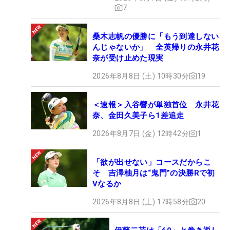
7
桑木志帆の優勝に「もう到達しない
んじゃないか」 全英帰りの永井花
奈が受け止めた現実
2026年8月8日 (土) 10時30分
19
＜速報＞入谷響が単独首位 永井花
奈、金田久美子ら1差追走
2026年8月7日 (金) 12時42分
1
「欲が出せない」コースだからこ
そ 吉澤柚月は“鬼門”の決勝Rで初
Vなるか
2026年8月8日 (土) 17時58分
20