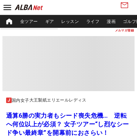
全ツアー
ギア
レッスン
ライフ
漫画
ゴルフ
メルマガ登録
大王製紙エリエールレディス
国内女子
通算6勝の実力者もシード喪失危機… 逆転
へ何位以上が必須？ 女子ツアー“し烈なシー
ド争い最終章”を開幕前におさらい！