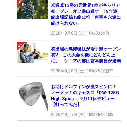
50位：木戸愛 433.21pt
米通算13勝の元世界1位がキャリア
・・・・・以上がシード入り・・・・・
初、プレーオフ進出逃す 18年連
51位：☆山内日菜子 426.58pt ※今季優勝者
続出場記録も終止符「何事も永遠に
続けられない」
52位：☆仁井優花 412.82pt
53位：岡山絵里 405.03pt
2026年8月8日 (土) 10時00分
1
54位：☆佐藤心結 402.17pt ※今季優勝者
55位：☆笠りつ子 401.17pt
初出場の鳥海颯汰が岩手県オープン
・・・・・以上が来季前半戦・・・・・
初V「この大会を機にどんどん上
に」 シニアの部は宮本勝昌が連覇
56位：☆内田ことこ 397.73pt
57位：宮田成華 387.01pt
2026年8月8日 (土) 18時25分
72
58位：藤田かれん 372.41pt
59位：宮澤美咲 368.59pt
お助けドルフィンが激スピンに！
60位：工藤遥加 361.43pt
ノーメッキのキャスコ『DW-125G
High Spin』、9月11日デビュー
61位：政田夢乃 349.24pt
【打ってみた】
62位：三ヶ島かな 323.64pt ※複数年シード保持
2026年8月7日 (金) 18時36分
33
63位：沖せいら 310.52pt
64位：菅楓華 307.10pt