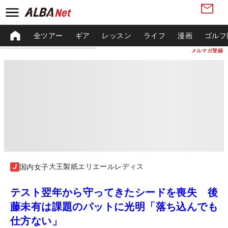
全ツアー
ギア
レッスン
ライフ
漫画
ゴルフ
メルマガ登録
大王製紙エリエールレディス
国内女子
テスト翌年から守ってきたシードを喪失 後
藤未有は課題のパットに光明「落ち込んでも
仕方ない」