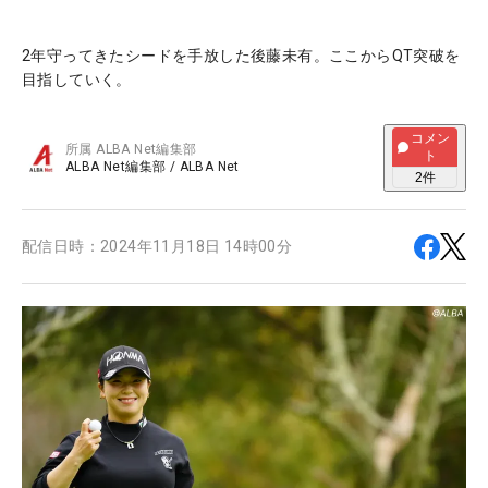
2年守ってきたシードを手放した後藤未有。ここからQT突破を
目指していく。
コメン
所属
ALBA Net編集部
ト
ALBA Net編集部
/
ALBA Net
2
件
配信日時：
2024年11月18日 14時00分