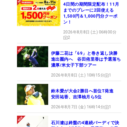
4日間の期間限定配布！11月
までのプレーに2回使える
1,500円＆1,000円分クーポ
ン！
2026年8月8日 (土) 06時00分
2
伊藤二花は「69」と巻き返し決勝
進出圏内へ 谷田侑里香は予選落ち
濃厚/米女子下部ツアー
2026年8月8日 (土) 10時15分
1
鈴木愛が大会2勝目へ首位T発進
安田祐香、吉澤柚月ら5位
2026年8月7日 (金) 16時14分
1
石川遼は終盤の4連続バーディで決