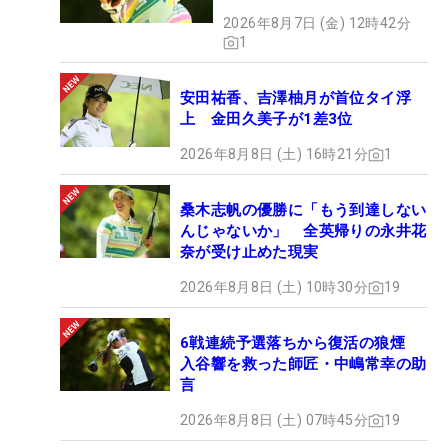
2026年8月7日 (金) 12時42分
1
安田祐香、吉澤柚月が首位タイ浮
上 金田久美子が1差3位
2026年8月8日 (土) 16時21分
1
桑木志帆の優勝に「もう到達しない
んじゃないか」 全英帰りの永井花
奈が受け止めた現実
2026年8月8日 (土) 10時30分
19
6戦連続予選落ちから復活の狼煙
入谷響を救った師匠・中嶋常幸の助
言
2026年8月8日 (土) 07時45分
19