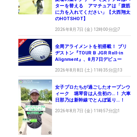
ターを替える アマチュアは「腹筋
に力を入れてください」【大西翔太
のHOTSHOT】
2026年8月7日 (金) 12時00分
7
全周アライメントを初搭載！ ブリ
ヂストン『TOUR B JGR Roll-in
Alignment』、8月7日デビュー
2026年8月8日 (土) 11時35分
13
女子プロたちが過ごしたオープンウ
ィーク 堀琴音は人生初の…！ 六車
日那乃は新幹線でとんぼ返り…！
2026年8月7日 (金) 11時57分
1