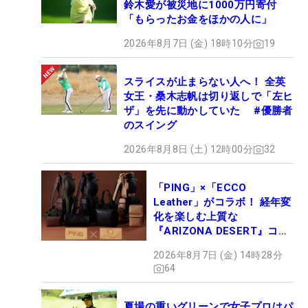
鈴木愛が被災地に1000万円寄付
「もらったお金をほかの人に」
2026年8月7日 (金) 18時10分
19
スライスが止まらない人へ！ 全英
女王・桑木志帆は切り返しで「左ヒ
ザ」を先に動かしていた #優勝者
のスイング
2026年8月8日 (土) 12時00分
32
「PING」×「ECCO
Leather」がコラボ！ 経年変
化を楽しむ上質な
『ARIZONA DESERT』コレ
クション、9月15日限定デビ
2026年8月7日 (金) 14時28分
ュー
64
夏場の重いグリーンで女子プロはパ