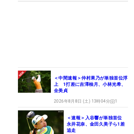
＜中間速報＞仲村果乃が単独首位浮
上 1打差に吉澤柚月、小林光希、
全美貞
2026年8月8日 (土) 13時04分
1
＜速報＞入谷響が単独首位
永井花奈、金田久美子ら1差
追走