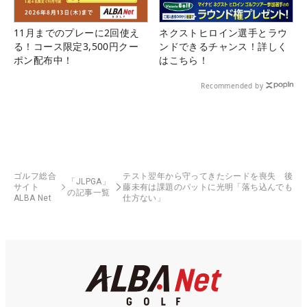
11月までのプレーに2回使え
ネクストヒロイン選手とラウ
る！コース限定3,500円クー
ンドできるチャンス！詳しく
ポン配布中！
はこちら！
Recommended by
ゴルフ総合
テスト翌年から守ってきたシードを喪失 後
「JLPGA」
サイト
藤未有は課題のパットに光明「落ち込んでも
の記事一覧
ALBA Net
仕方ない」