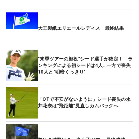
た。トップ10入りもわずか2試合と、悪い流れを断
ち切ることができなかった。
大王製紙エリエールレディス 最終結果
それでも、トータル3アンダー・45位タイだった今
大会でQTに向けての収穫を得られた。「今週は3パ
ットもなかったし、パッティングに自信を持って打
てるようになりました」。もともとショットは「安
“来季ツアーの顔役”シード選手が確定！ ラ
定していた」というだけに、このいいイメージをそ
ンキングによる初シードは4人…一方で喪失
10人と“明暗くっきり”
のままファイナルQT会場の葛城ゴルフ倶楽部（静岡
県）に持ち込みたい。
「ここで落ち込んでいても仕方ない。そういう年も
「QTで不安がないように」シード喪失の永
井花奈は“飛距離”見直しカムバックへ
ある」と前を向く。「切り替えて次の準備を始める
しかない。QTを通れなければ、レギュラーツアーで
戦うのも無理だと思って」。2000年度生まれのプラ
チナ世代。24歳がこの試練を乗り越えていく。