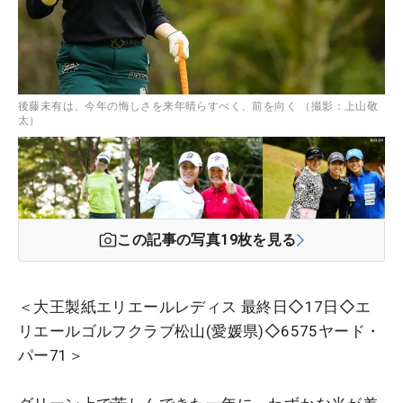
後藤未有は、今年の悔しさを来年晴らすべく、前を向く （撮影：上山敬
太）
この記事の写真
19
枚を見る
＜大王製紙エリエールレディス 最終日◇17日◇エ
リエールゴルフクラブ松山(愛媛県)◇6575ヤード・
パー71＞