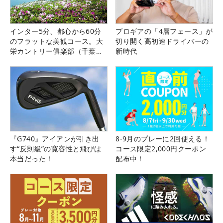
インター5分、都心から60分
プロギアの「4層フェース」が
のフラットな美観コース。大
切り開く高初速ドライバーの
栄カントリー俱楽部（千葉
新時代
県）
『G740』アイアンが引き出
8-9月のプレーに2回使える！
す“反則級”の寛容性と飛びは
コース限定2,000円クーポン
本当だった！
配布中！