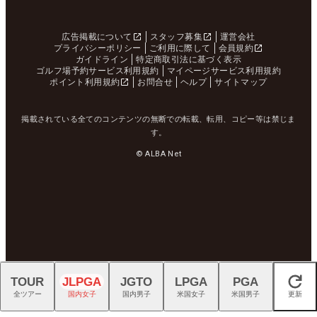
広告掲載について
スタッフ募集
運営会社
プライバシーポリシー
ご利用に際して
会員規約
ガイドライン
特定商取引法に基づく表示
ゴルフ場予約サービス利用規約
マイページサービス利用規約
ポイント利用規約
お問合せ
ヘルプ
サイトマップ
掲載されている全てのコンテンツの無断での転載、転用、コピー等は禁じま
す。
© ALBA Net
TOUR
JLPGA
JGTO
LPGA
PGA
閉じる
全ツアー
国内女子
国内男子
米国女子
米国男子
更新