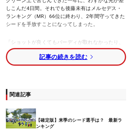
グリーン上で苦しんできた一年に、わずかな光が差
しこんだ4日間。それでも後藤未有はメルセデス・
ランキング（MR）66位に終わり、2年間守ってきた
シードを手放すことになってしまった。
「ショットが良くてもバーディが取れなかったり、
パーセーブもできず、スコアメークできない試合が
記事の続きを読む
続きました」。平均パット数はパーオンホールが
『1.8219』の53位で、1ラウンド当たりが
『29.6647』の45位。これらの数字以上に「ミドル
パットもショートパットも入らないから、3パッ
ト、4パットをめちゃくちゃしてきました」。パッ
関連記事
トに泣かされた一年だった。
プロテスト合格翌年の2022年にMR37位で初シード
【確定版】来季のシード選手は？ 最新ラ
を獲得。昨年も46位でシードを守ったが、今季は33
ンキング
試合に出場し、半数近い16試合で予選落ちを喫し