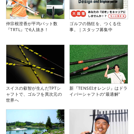
仲宗根澄香が平均パット数
ゴルフの熱狂を、つくる仕
『TRTL』で6人抜き！
事。｜スタッフ募集中
スイスの叡智が生んだTPTシ
新『TENSEIオレンジ』はドラ
ャフトで、ゴルフを異次元の
イバーシャフトの“最適解”
世界へ