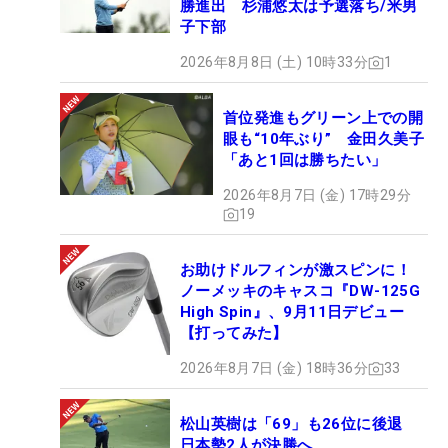
勝進出 杉浦悠太は予選落ち/米男
子下部
2026年8月8日 (土) 10時33分
1
首位発進もグリーン上での開
眼も“10年ぶり” 金田久美子
「あと1回は勝ちたい」
2026年8月7日 (金) 17時29分
19
お助けドルフィンが激スピンに！
ノーメッキのキャスコ『DW-125G
High Spin』、9月11日デビュー
【打ってみた】
2026年8月7日 (金) 18時36分
33
松山英樹は「69」も26位に後退
日本勢2人が決勝へ