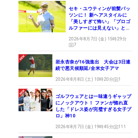
セキ・ユウティンが前髪パッ
ツンに！ 新ヘアスタイルに
「美しすぎて怖い」「プロゴ
ルファーには見えない」とコ
メント殺到
2026年8月7日 (金) 15時29分
7
岩永杏奈が16強進出 大会は3日連
続で悪天候順延/全米女子アマ
2026年8月8日 (土) 10時20分
1
ゴルフウェアとは一味違うギャップ
にノックアウト！ ファンが惚れ直
した「ドレス姿が完璧すぎる女子プ
ロ」神10
2026年8月7日 (金) 19時45分
111