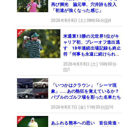
再び脚光 脇元華、穴井詩も投入
「初速が強くなった感じ」
2026年8月8日 (土) 08時56分
4
米通算13勝の元世界1位がキ
ャリア初、プレーオフ進出逃
す 18年連続出場記録も終止
符「何事も永遠に続けられな
い」
2026年8月8日 (土) 10時00分
1
「いつかはクラウン」「シーマ現
象」……あの熱狂を覚えているか？
バブルのゴルフ場を彩った名車たち
2026年8月7日 (金) 11時30分
10
あふれる熊本への思い 首位発進・