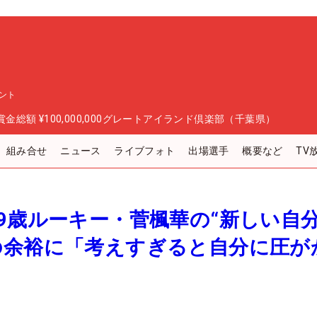
ント
賞金総額
¥100,000,000
グレートアイランド倶楽部（千葉県）
組み合せ
ニュース
ライブフォト
出場選手
概要など
TV
9歳ルーキー・菅楓華の“新しい自
の余裕に「考えすぎると自分に圧が