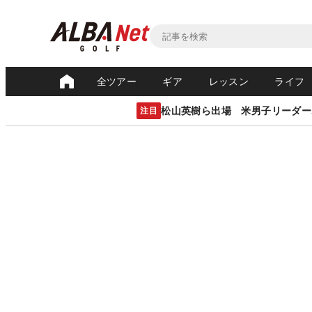
全ツアー
ギア
レッスン
ライフ
松山英樹ら出場 米男子リーダー
注目