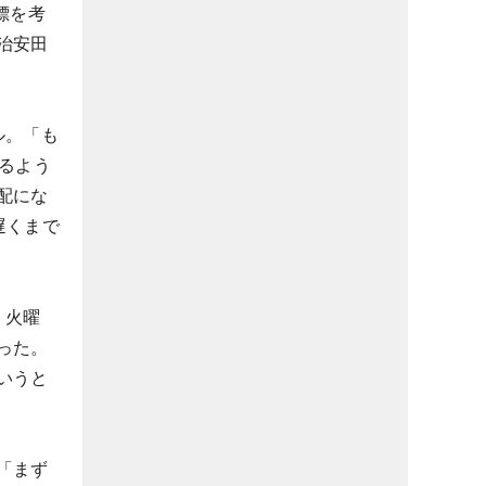
標を考
治安田
。
ル。「も
るよう
配にな
遅くまで
。火曜
った。
いうと
「まず