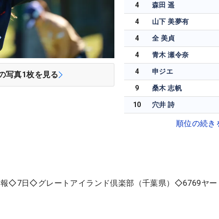
4
森田 遥
4
山下 美夢有
4
全 美貞
4
青木 瀬令奈
4
申ジエ
の写真
1
枚を見る
9
桑木 志帆
10
穴井 詩
順位の続き
報◇7日◇グレートアイランド倶楽部（千葉県）◇6769ヤー