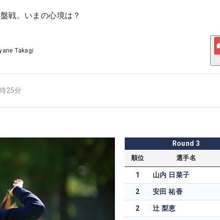
終盤戦。いまの心境は？
yane Takagi
9時25分
Round
3
順位
選手名
1
山内 日菜子
2
安田 祐香
2
辻 梨恵