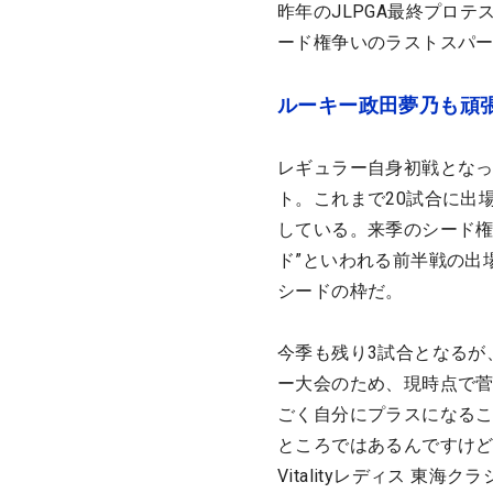
昨年のJLPGA最終プロ
ード権争いのラストスパ
ルーキー政田夢乃も頑
レギュラー自身初戦となった
ト。これまで20試合に出
している。来季のシード権
ド”といわれる前半戦の出
シードの枠だ。
今季も残り3試合となるが
ー大会のため、現時点で菅
ごく自分にプラスになる
ところではあるんですけど
Vitalityレディス 東