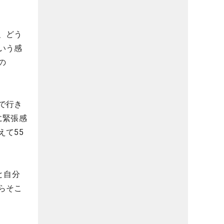
、どう
いう感
の
で行き
に緊張感
て55
と自分
らそこ