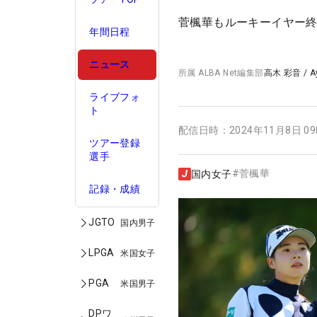
菅楓華もルーキーイヤー
年間日程
ニュース
所属
ALBA Net編集部
高木 彩音
/
A
ライブフォ
ト
配信日時：
2024年11月8日 0
ツアー登録
選手
#
菅楓華
国内女子
記録・成績
JGTO
国内男子
LPGA
米国女子
PGA
米国男子
DPワ