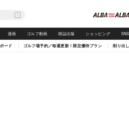
漫画
ゴルフ動画
雑誌出版
ショッピング
SN
ボード
ゴルフ場予約／毎週更新！限定優待プラン
削り出