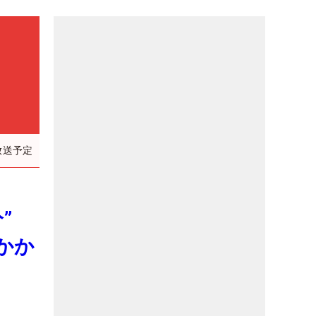
放送予定
分”
かか