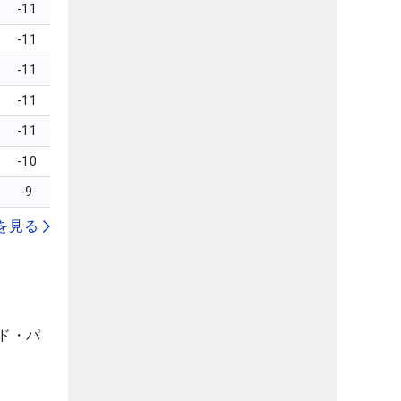
-11
-11
-11
-11
-11
-10
-9
を見る
ド・パ