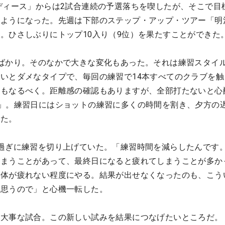
ディース」からは2試合連続の予選落ちを喫したが、そこで目
るようになった。先週は下部のステップ・アップ・ツアー「明
。ひさしぶりにトップ10入り（9位）を果たすことができた
ばかり。そのなかで大きな変化もあった。それは練習スタイ
いとダメなタイプで、毎回の練習で14本すべてのクラブを触
習もなるべく。距離感の確認もありますが、全部打たないと心
」。練習日にはショットの練習に多くの時間を割き、夕方の
った。
過ぎに練習を切り上げていた。「練習時間を減らしたんです
しまうことがあって、最終日になると疲れてしまうことが多か
、体が疲れない程度にやる。結果が出せなくなったのも、こう
と思うので」と心機一転した。
る大事な試合。この新しい試みを結果につなげたいところだ。