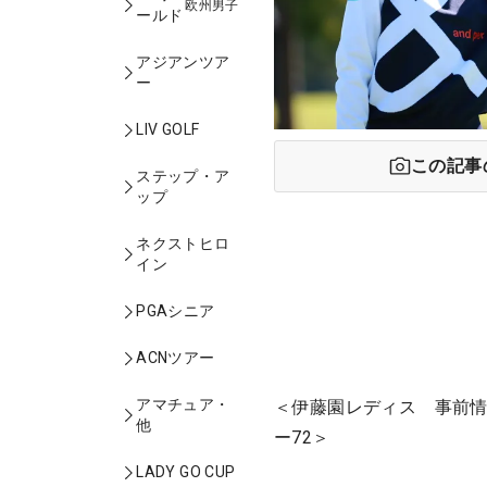
欧州男子
ールド
アジアンツア
ー
LIV GOLF
この記事
ステップ・ア
ップ
ネクストヒロ
イン
PGAシニア
ACNツアー
アマチュア・
＜伊藤園レディス 事前情
他
ー72＞
LADY GO CUP