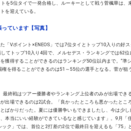
テストを5位タイで一発合格し、ルーキーとして戦う菅楓華は、
ートを迎えている。
張っています【写真】
「Vポイント×ENEOS」では7位タイとトップ10入りの好
場してトップ10入り4回で、メルセデス・ランキングでは62位
を獲得することができるのはランキング50位以内まで。“準
場権を得ることができるのは51～55位の選手となる。菅が狙
、最終戦はツアー優勝者やランキング上位者のみが出場でき
が出場できるのは2試合。「良かったところも悪かったとこ
ことばかりだった。夏には優勝争いもできましたし、今は少し
、本当にいい経験ができているなと感じています」。9月「
海クラシック」では、首位と2打差の2位で最終日を迎えるも「75」