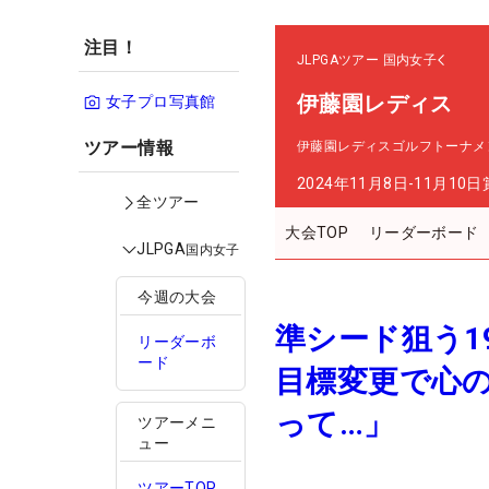
注目！
JLPGAツアー
国内女子
伊藤園レディス
女子プロ写真館
ツアー情報
伊藤園レディスゴルフトーナメ
2024年11月8日-11月10日
全ツアー
大会TOP
リーダーボード
JLPGA
国内女子
今週の大会
準シード狙う1
リーダーボ
ード
目標変更で心
って…」
ツアーメニ
ュー
ツアーTOP