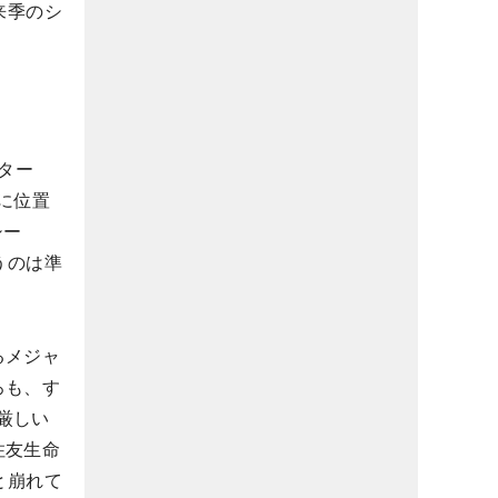
来季のシ
スター
に位置
シー
うのは準
るメジャ
ろも、す
厳しい
住友生命
と崩れて