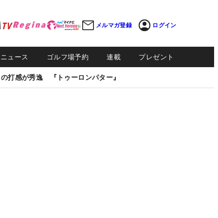
メルマガ登録
ログイン
Sニュース
ゴルフ場予約
連載
プレゼント
しの打感が秀逸 『トゥーロンパター』