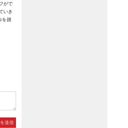
フがで
ていき
歩を踏