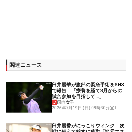
関連ニュース
臼井麗華が腹部の緊急手術をSNS
で報告 「療養を経て8月からの
試合参加を目指して…」
国内女子
1
2026年7月19日 (日) 08時30分
臼井麗香がにっこりウィンク 次
戦に備えて栃木に移動「地元エネ