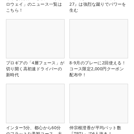
ロウェイ」のニュース一覧は
27』は強烈な蹴りでパワーを
こちら！
生む
プロギアの「4層フェース」が
8-9月のプレーに2回使える！
切り開く高初速ドライバーの
コース限定2,000円クーポン
新時代
配布中！
インター5分、都心から60分
仲宗根澄香が平均パット数
のフラットな美観コース。大
『TRTL』で6人抜き！