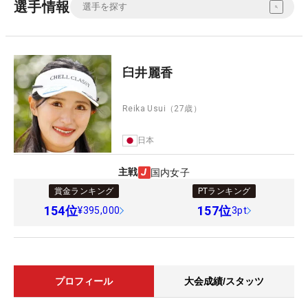
選手情報
臼井麗香
Reika Usui
（27歳）
日本
主戦
国内女子
賞金ランキング
PTランキング
154
位
157
位
¥395,000
3pt
プロフィール
大会成績/スタッツ