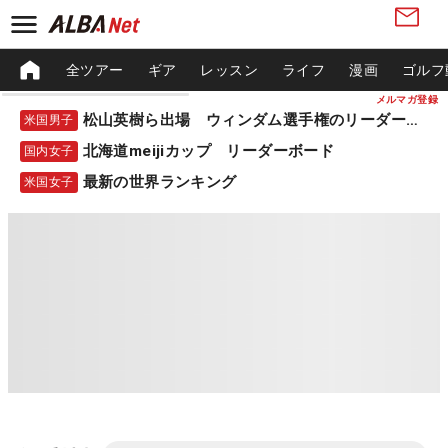
全ツアー
ギア
レッスン
ライフ
漫画
ゴルフ
メルマガ登録
松山英樹ら出場 ウィンダム選手権のリーダーボード
米国男子
北海道meijiカップ リーダーボード
国内女子
最新の世界ランキング
米国女子