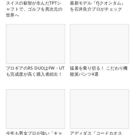
スイスの叡智が生んだTPTシ
最新モデル『FJクオンタム』
ャフトで、ゴルフを異次元の
を石井良介プロがチェック
世界へ
プロギアのRS DUOはFW・UT
猛暑を乗り切る！ こだわり機
も完成度が高く購入者続出！
能派パンツ4選
今年も男女プロが強い「キャ
アディダス『コードカオス