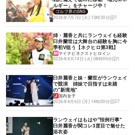
ルギー」をチャージ中！
ゴルフ界のSNS
1
2026年7月7日 (火) 13時30分
姉・麗香と共にランウェイも経験
臼井蘭世は大舞台の経験を胸に今
季初V狙う【ネクヒロ第3戦】
マイナビネクストヒロイン
1
2026年4月14日 (火) 08時00分
臼井麗香と妹・蘭世がランウェイ
で競演 姉妹で目指すは未踏
の“新境地”
国内女子
27
2026年4月6日 (月) 14時00分
ランウェイはもはや“恒例行事”
臼井麗香が関コレ3度目で魅せた
浴衣姿