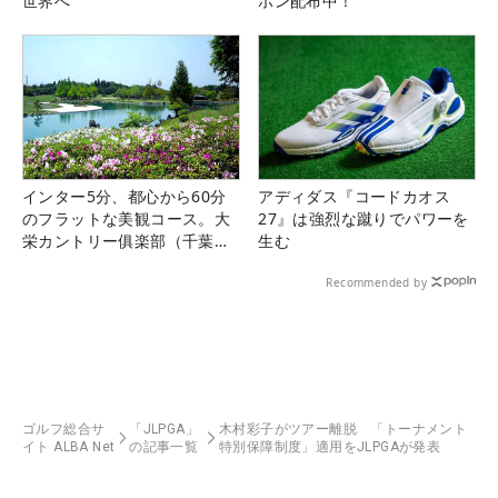
世界へ
ポン配布中！
インター5分、都心から60分
アディダス『コードカオス
のフラットな美観コース。大
27』は強烈な蹴りでパワーを
栄カントリー俱楽部（千葉
生む
県）
Recommended by
ゴルフ総合サ
「JLPGA」
木村彩子がツアー離脱 「トーナメント
イト ALBA Net
の記事一覧
特別保障制度」適用をJLPGAが発表