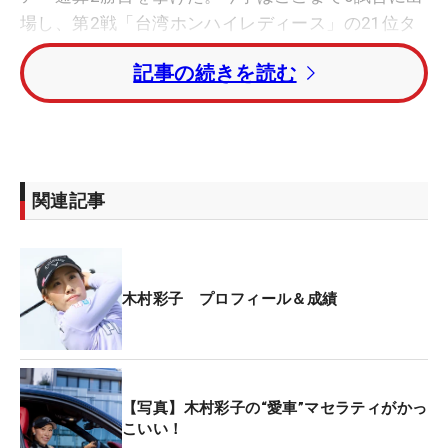
場し、第2戦「台湾ホンハイレディース」の21位タ
イが最高成績で、それ以外は予選落ち。「NTTドコ
記事の続きを読む
モビジネスレディス」の試合開始前に大会事務局か
ら棄権の発表があった。
制度適用により、出場義務試合数は、「特別保障制
度専門委員会が承認した欠場試合から復帰までに欠
関連記事
場した競技数（欠場年度内に限る）を除いたJLPGA
ツアー開催試合数の60％以上」に緩和される。この
規定を満たしたうえで、2026年度終盤時点のメルセ
デス・ランキングで50位以内に入れば、2027年度
木村彩子 プロフィール＆成績
シーズンのシード権が付与される。
一方、ランキング50位以内に届かなかった場合で
も、今季獲得ポイントと復帰後の保障競技で積み上
【写真】木村彩子の“愛車”マセラティがかっ
げたポイントの合計が、同ランキング50位相当のポ
こいい！