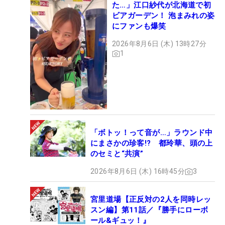
た…」江口紗代が北海道で初
ビアガーデン！ 泡まみれの姿
にファンも爆笑
2026年8月6日 (木) 13時27分
1
「ボトッ！って音が…」ラウンド中
にまさかの珍客!? 都玲華、頭の上
のセミと“共演”
2026年8月6日 (木) 16時45分
3
宮里道場【正反対の2人を同時レッ
スン編】第11話／『勝手にローボ
ール&ギュッ！』