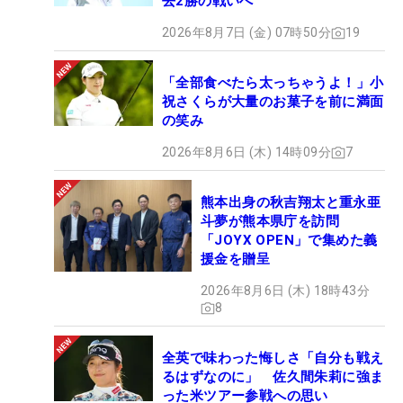
去2勝の戦いへ
2026年8月7日 (金) 07時50分
19
「全部食べたら太っちゃうよ！」小
祝さくらが大量のお菓子を前に満面
の笑み
2026年8月6日 (木) 14時09分
7
熊本出身の秋吉翔太と重永亜
斗夢が熊本県庁を訪問
「JOYX OPEN」で集めた義
援金を贈呈
2026年8月6日 (木) 18時43分
8
全英で味わった悔しさ「自分も戦え
るはずなのに」 佐久間朱莉に強ま
った米ツアー参戦への思い