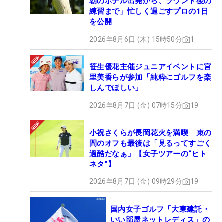
朝のホテル出発から、ラウンド後の
練習まで」忙しく過ごすプロの1日
を公開
2026年8月6日 (木) 15時50分
1
笹生優花主催ジュニアイベントに宮
里美香らが参加「純粋にゴルフを楽
しんでほしい」
2026年8月7日 (金) 07時15分
19
小祝さくらが長岡花火を満喫 束の
間のオフも最後は「見るってすごく
過酷だなぁ」【女子ツアーの“ヒト
ネタ”】
2026年8月7日 (金) 09時29分
19
国内女子ゴルフ「大東建託・
いい部屋ネットレディス」の