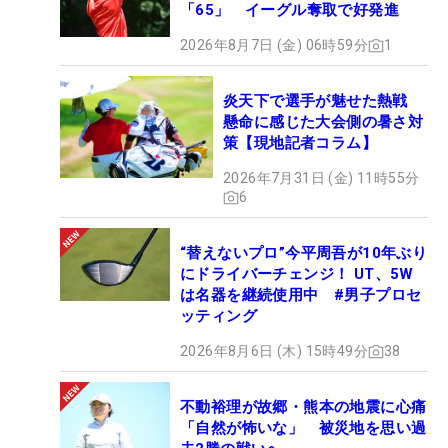
「65」 イーグル奪取で好発進
2026年8月7日 (金) 06時59分
1
炎天下で選手が魅せた熱戦
懸命に感じた大会側の暑さ対
策【現地記者コラム】
2026年7月31日 (金) 11時55分
6
“替えないプロ”今平周吾が10年ぶり
にドライバーチェンジ！ UT、5W
は名器を継続使用中 #男子プロセ
ッティング
2026年8月6日 (木) 15時49分
38
不動裕理が故郷・熊本の地震に心痛
「自然が怖いな」 被災地を思い過