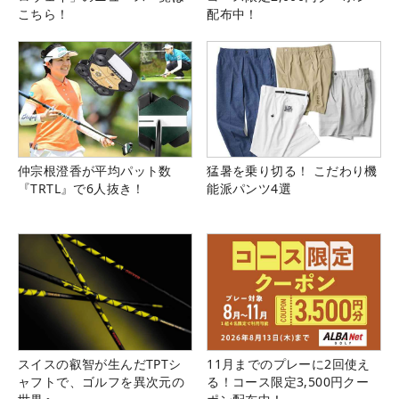
こちら！
配布中！
仲宗根澄香が平均パット数
猛暑を乗り切る！ こだわり機
『TRTL』で6人抜き！
能派パンツ4選
スイスの叡智が生んだTPTシ
11月までのプレーに2回使え
ャフトで、ゴルフを異次元の
る！コース限定3,500円クー