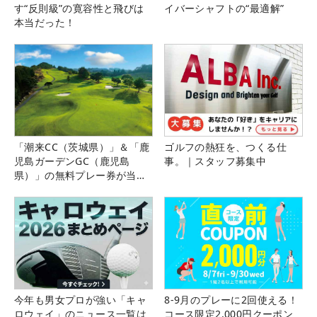
す“反則級”の寛容性と飛びは
イバーシャフトの“最適解”
本当だった！
「潮来CC（茨城県）」＆「鹿
ゴルフの熱狂を、つくる仕
児島ガーデンGC（鹿児島
事。｜スタッフ募集中
県）」の無料プレー券が当た
る！！
今年も男女プロが強い「キャ
8-9月のプレーに2回使える！
ロウェイ」のニュース一覧は
コース限定2,000円クーポン