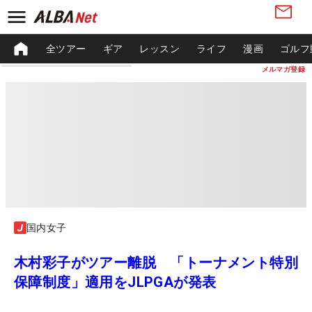
全ツアー
ギア
レッスン
ライフ
漫画
ゴルフ
メルマガ登録
国内女子
木村彩子がツアー離脱 「トーナメント特別
保障制度」適用をJLPGAが発表