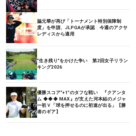
イント数を満たせば、保障競技終了後もシード選手
に準じた出場資格が与えられる。
脇元華が再び「トーナメント特別保障制
なお、適用から
来年の同一開催週の試合までに復帰
度」を申請、JLPGAが承認 今週のアクサ
レディスから適用
した場合は保障競技に出場することが可能。
ただ来
年（2027年度）も復帰が難しい場合、トーナメント
特別保障制度専門委員会に認定されれば、欠場年の
翌々年度（28年度）に復帰することができる。
“生き残り”をかけた争い 第2回女子リラン
キング2026
優勝スコア“+1”のタフな戦い 『クアンタ
ム ◆◆◆ MAX』が支えた河本結のメジャ
ー初Ｖ「球を押せるのに初速が出る」【勝
者のギア】