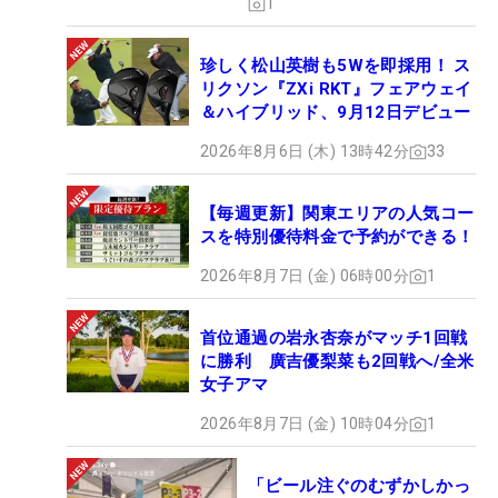
1
珍しく松山英樹も5Wを即採用！ ス
リクソン『ZXi RKT』フェアウェイ
＆ハイブリッド、9月12日デビュー
2026年8月6日 (木) 13時42分
33
【毎週更新】関東エリアの人気コー
スを特別優待料金で予約ができる！
2026年8月7日 (金) 06時00分
1
首位通過の岩永杏奈がマッチ1回戦
に勝利 廣吉優梨菜も2回戦へ/全米
女子アマ
2026年8月7日 (金) 10時04分
1
「ビール注ぐのむずかしかっ