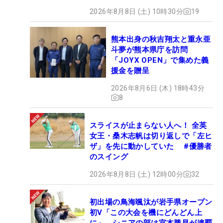
2026年8月8日 (土) 10時30分
19
熊本出身の秋吉翔太と重永亜
斗夢が熊本県庁を訪問
「JOYX OPEN」で集めた義
援金を贈呈
2026年8月6日 (木) 18時43分
8
スライスが止まらない人へ！ 全英
女王・桑木志帆は切り返しで「左ヒ
ザ」を先に動かしていた #優勝者
のスイング
2026年8月8日 (土) 12時00分
32
初出場の鳥海颯汰が岩手県オープン
初V「この大会を機にどんどん上
に」 シニアの部は宮本勝昌が連覇