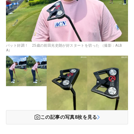
パット好調！ 25歳の前田光史朗が好スタートを切った （撮影：ALB
A）
この記事の写真
8
枚を見る