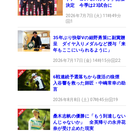
の分バーディを取っていくような気持ちで頑張りま
決定 今季は23試合に
す」。ツアー初優勝に向けて同じ轍は踏まない。手
2026年7月7日 (火) 11時49分
綱を緩めず攻め続ける。（文・小高拓）
1
35年ぶり快挙Vの細野勇策に副賞贈
呈 ダイヤ入りメダルなど授与「来
年もここにいられるように」
2026年7月17日 (金) 14時15分
22
6戦連続予選落ちから復活の狼煙
入谷響を救った師匠・中嶋常幸の助
言
2026年8月8日 (土) 07時45分
19
桑木志帆の優勝に「もう到達しない
んじゃないか」 全英帰りの永井花
奈が受け止めた現実