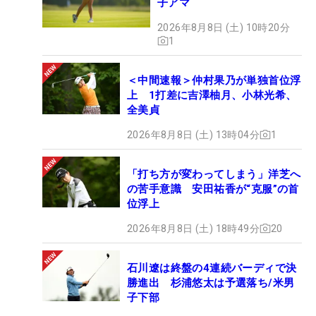
子アマ
2026年8月8日 (土) 10時20分
1
＜中間速報＞仲村果乃が単独首位浮
上 1打差に吉澤柚月、小林光希、
全美貞
2026年8月8日 (土) 13時04分
1
「打ち方が変わってしまう」洋芝へ
の苦手意識 安田祐香が“克服”の首
位浮上
2026年8月8日 (土) 18時49分
20
石川遼は終盤の4連続バーディで決
勝進出 杉浦悠太は予選落ち/米男
子下部