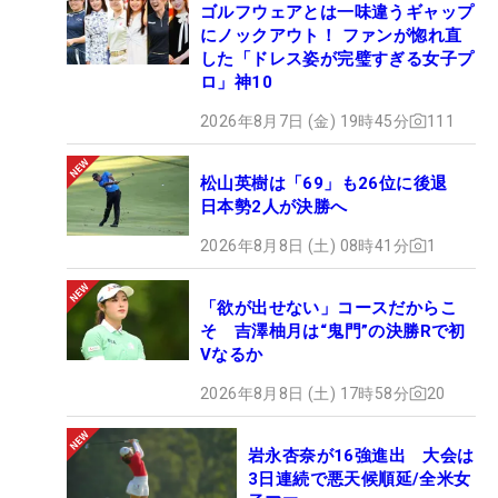
ゴルフウェアとは一味違うギャップ
にノックアウト！ ファンが惚れ直
した「ドレス姿が完璧すぎる女子プ
ロ」神10
2026年8月7日 (金) 19時45分
111
松山英樹は「69」も26位に後退
日本勢2人が決勝へ
2026年8月8日 (土) 08時41分
1
「欲が出せない」コースだからこ
そ 吉澤柚月は“鬼門”の決勝Rで初
Vなるか
2026年8月8日 (土) 17時58分
20
岩永杏奈が16強進出 大会は
3日連続で悪天候順延/全米女