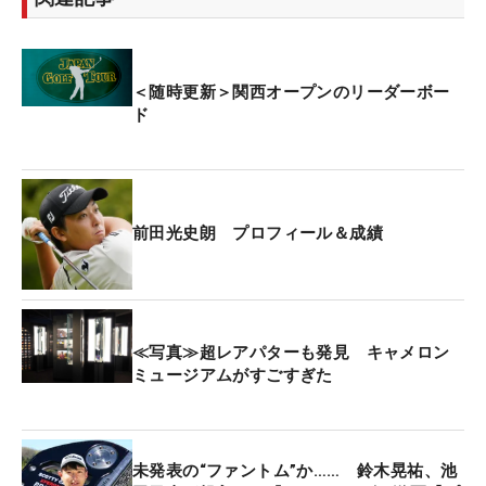
15メートルを沈めた。バーディパットだけでなく
「長いパットが残ってもタッチが合っていました
し、微妙な1メートルとか1.5メートルもきっちり沈
＜随時更新＞関西オープンのリーダーボー
められました」。多くの選手はグリーンのラインが
ド
読みにくいと苦戦していたが、グリーン上でストレ
スなくスコアメークにつなげた。
今季はパットに自信を持っている。「去年はパター
前田光史朗 プロフィール＆成績
をコロコロ替えていましたが、一通り全部やってみ
て自分に合うものが分かりました。今季は開幕から
同じパターでやっています」と話す。大学時代から
愛用するスコッティ・キャメロンのパター。このオ
≪写真≫超レアパターも発見 キャメロン
フは浜松市にあるスコッティ・キャメロンミュージ
ミュージアムがすごすぎた
アムでフィッティングとストロークの修正を行い、
エースとともに自信を持ってシーズンインをしてい
る。
未発表の“ファントム”か…… 鈴木晃祐、池