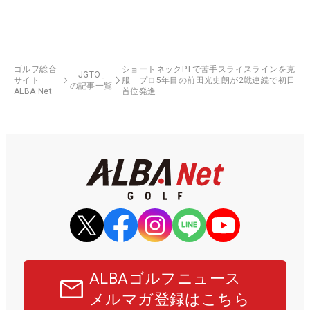
ゴルフ総合
ショートネックPTで苦手スライスラインを克
「JGTO」
サイト
服 プロ5年目の前田光史朗が2戦連続で初日
の記事一覧
ALBA Net
首位発進
ALBAゴルフニュース
メルマガ登録はこちら