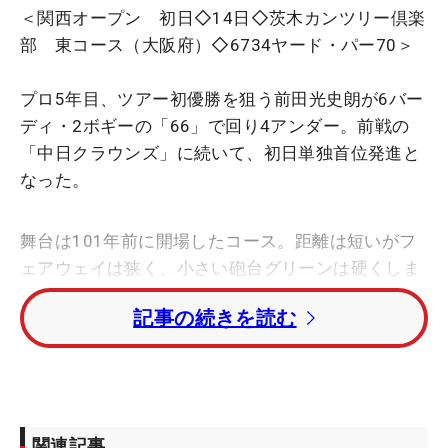
＜関西オープン 初日◇14日◇茨木カンツリー倶楽
部 東コース（大阪府）◇6734ヤード・パー70＞
プロ5年目、ツアー初優勝を狙う前田光史朗が6バー
ディ・2ボギーの「66」で回り4アンダー。前戦の
「中日クラウンズ」に続いて、初日単独首位発進と
なった。
舞台は101年前に開場したコース。距離は短いがフ
ェアウェイは狭く、小さい砲台グリーンは硬くしま
って難度が上がった。この日の平均スコアは
記事の続きを読む
「73.224」。平均より7打以上少ない前田は「パッ
ティングが良かったですね」と好スコアの要因を挙
げる。
1番と6番は5メートル。「たまたま」という10番は
関連記事