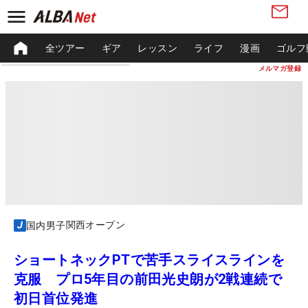
全ツアー
ギア
レッスン
ライフ
漫画
ゴルフ
メルマガ登録
関西オープン
国内男子
ショートネックPTで苦手スライスラインを
克服 プロ5年目の前田光史朗が2戦連続で
初日首位発進