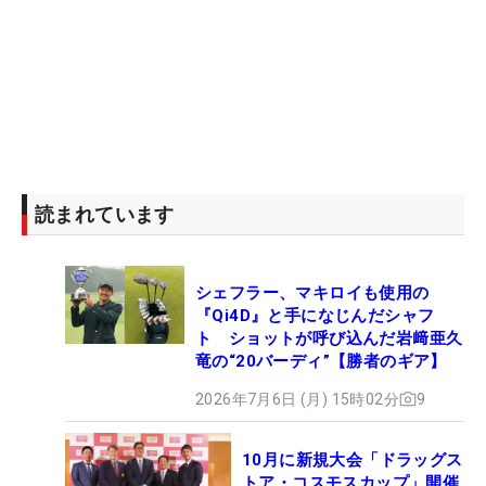
と手先を使いやすいのですが、背筋を伸ばすこと
で、背中など大きな筋肉でストロークする意識がで
きる。それで安定しました」。最新機器でビフォー
アフターの比較ができることで理解も早く、深めだ
った前傾は少し起きた構えに変わった。
ルーキーイヤーの2023年に、ショット力を生かして
初シードを獲得。3季連続シードを保持し続けてい
読まれています
るが、2位2回が最高。中日クラウンズでは初日単独
首位で出たが、2日目以降に伸び悩んで24位タイフ
シェフラー、マキロイも使用の
ィニッシュ。
『Qi4D』と手になじんだシャフ
ト ショットが呼び込んだ岩﨑亜久
ショットが悪くなったわけではなく、流れをつかめ
竜の“20バーディ”【勝者のギア】
なかったという。「守りに入っちゃうとなかなか突
2026年7月6日 (月) 15時02分
9
っ込めなくなってくるし、パターも打てなくなって
くる」という経験をした。「2日目以降は、どんど
10月に新規大会「ドラッグス
ん伸ばしていくような思いで。ボギーを打ってもそ
トア・コスモスカップ」開催