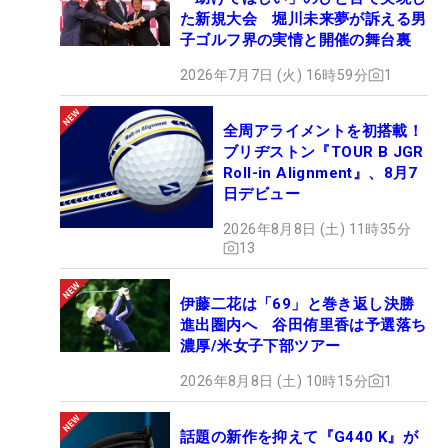
た新規大会 堀川未来夢が訴える男
子ゴルフ界の実情と開催の舞台裏
2026年7月7日 (火) 16時59分
1
全周アライメントを初搭載！
ブリヂストン『TOUR B JGR
Roll-in Alignment』、8月7
日デビュー
2026年8月8日 (土) 11時35分
13
伊藤二花は「69」と巻き返し決勝
進出圏内へ 谷田侑里香は予選落ち
濃厚/米女子下部ツアー
2026年8月8日 (土) 10時15分
1
話題の新作を抑えて『G440 K』が