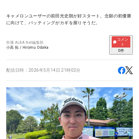
キャメロンユーザーの前田光史朗が好スタート。念願の初優勝
に向けて、パッティングがカギを握りそうだ。
コメン
所属
ALBA Net編集部
ト
小高 拓
/
Hiromu Odaka
0
件
配信日時：
2026年5月14日 21時02分