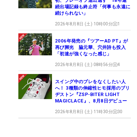
初、プレーオフ進出逃す 18年連
続出場記録も終止符「何事も永遠に
続けられない」
2026年8月8日 (土) 10時00分
1
2006年発売の『ツアーAD PT』が
再び脚光 脇元華、穴井詩も投入
「初速が強くなった感じ」
2026年8月8日 (土) 08時56分
4
スイング中のブレをなくしたい人
へ！ 3種類の伸縮性ヒモ採用のブリ
ヂストン『ZSP-BITER LIGHT
MAGICLACE』、8月8日デビュー
2026年8月8日 (土) 11時30分
30