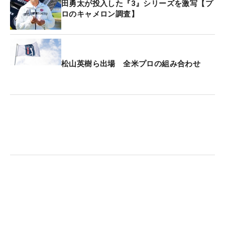
田勇太が投入した『3』シリーズを激写【プ
エースパターはスコッティ・キャメロン『ファント
ロのキャメロン調査】
ムT9.5』のショートスラントタイプの「ジェットネ
ック」を採用。去年はヘッドが同じでもネック違い
やグリップの形状違いなど、微妙に変化を加えてコ
ロコロ替えていた。
松山英樹ら出場 全米プロの組み合わせ
エースに採用されたネックにこだわりがある。「つ
かまえやすいんです。僕はスライスラインが苦手な
んですけど、苦手意識がなくなりました」。フェー
スを開閉しやすいといわれるショートスラントネッ
クで、苦手なラインも克服した。
また、同ミュージアムでは360度撮影できる最新シ
ステムを使ってストロークの修正なども行える。
「悪いときはアドレスで背中が丸まっていました
が、背筋をピンと伸ばすようにしています。猫背だ