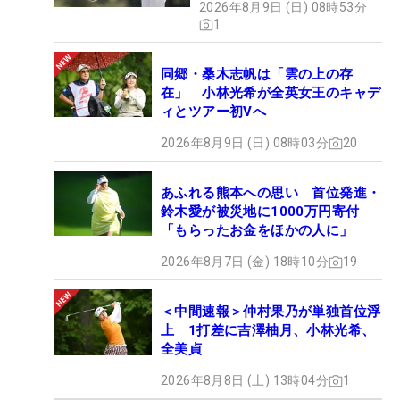
2026年8月9日 (日) 08時53分
1
同郷・桑木志帆は「雲の上の存
在」 小林光希が全英女王のキャデ
ィとツアー初Vへ
2026年8月9日 (日) 08時03分
20
あふれる熊本への思い 首位発進・
鈴木愛が被災地に1000万円寄付
「もらったお金をほかの人に」
2026年8月7日 (金) 18時10分
19
＜中間速報＞仲村果乃が単独首位浮
上 1打差に吉澤柚月、小林光希、
全美貞
2026年8月8日 (土) 13時04分
1