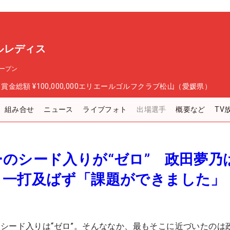
ルレディス
ープン
日
賞金総額
¥100,000,000
エリエールゴルフクラブ松山（愛媛県）
組み合せ
ニュース
ライブフォト
出場選手
概要など
TV
のシード入りが“ゼロ” 政田夢乃
も一打及ばず「課題ができました」
シード入りは“ゼロ”。そんななか、最もそこに近づいたのは