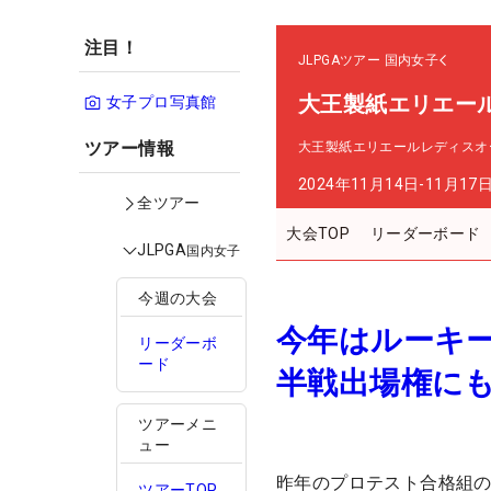
注目！
JLPGAツアー
国内女子
大王製紙エリエー
女子プロ写真館
ツアー情報
大王製紙エリエールレディスオ
2024年11月14日-11月17
全ツアー
大会TOP
リーダーボード
JLPGA
国内女子
今週の大会
今年はルーキー
リーダーボ
ード
半戦出場権に
ツアーメニ
ュー
昨年のプロテスト合格組の
ツアーTOP