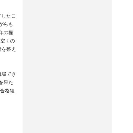
ドしたこ
がらも
年の糧
間空くの
備を整え
出場でき
を果た
年合格組