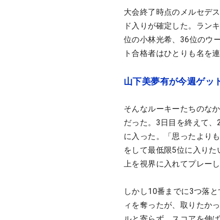
大会終了時点のメルセデス
ド入りが確定した。ランキ
位の小林光希、36位のウ
ト合格者はひとりも名を
山下美夢有が今週ゲッ
そんなルーキーたちのなか
だった。3日目を終えて、
に入った。「思ったより
をして最低限5位に入りた
上を視界に入れてプレー
しかし10番までに3つ落と
ィを奪ったが、取りたかった
ルと寄らず、スコアを伸ば