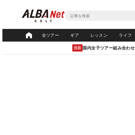
全ツアー
ギア
レッスン
ライフ
国内女子ツアー組み合わせ
注目