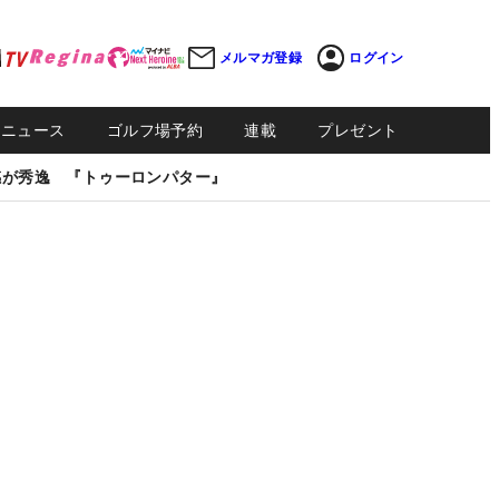
メルマガ登録
ログイン
Sニュース
ゴルフ場予約
連載
プレゼント
感が秀逸 『トゥーロンパター』