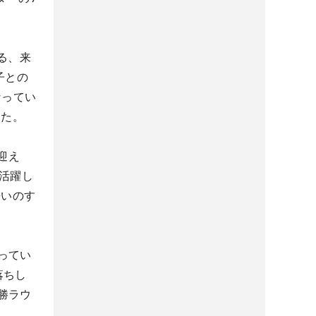
る、来
子との
なってい
った。
迎え
活躍し
争いのす
ってい
落ちし
勝ラウ