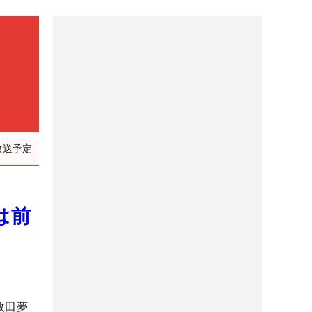
放送予定
は前
政田夢