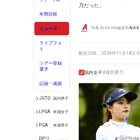
乃だった。
年間日程
所属
ALBA Net編集部
ALBA
ニュース
ライブフォ
ト
配信日時：
2024年11月18日 
ツアー登録
選手
#
政田夢乃
国内女子
記録・成績
JGTO
国内男子
LPGA
米国女子
PGA
米国男子
DPワ