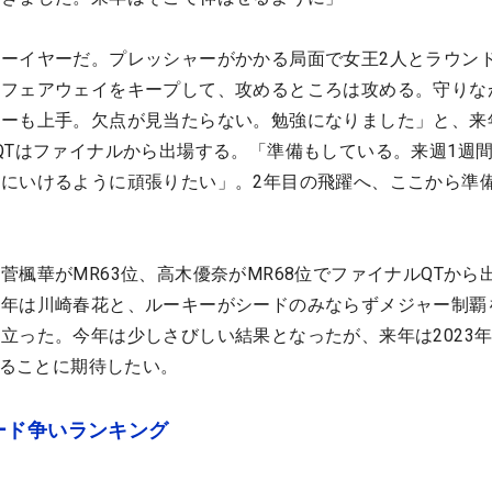
ーイヤーだ。プレッシャーがかかる局面で女王2人とラウン
。フェアウェイをキープして、攻めるところは攻める。守りな
ターも上手。欠点が見当たらない。勉強になりました」と、来
QTはファイナルから出場する。「準備もしている。来週1週
にいけるように頑張りたい」。2年目の飛躍へ、ここから準
菅楓華がMR63位、高木優奈がMR68位でファイナルQTから
昨年は川崎春花と、ルーキーがシードのみならずメジャー制覇
立った。今年は少しさびしい結果となったが、来年は2023
こることに期待したい。
ード争いランキング