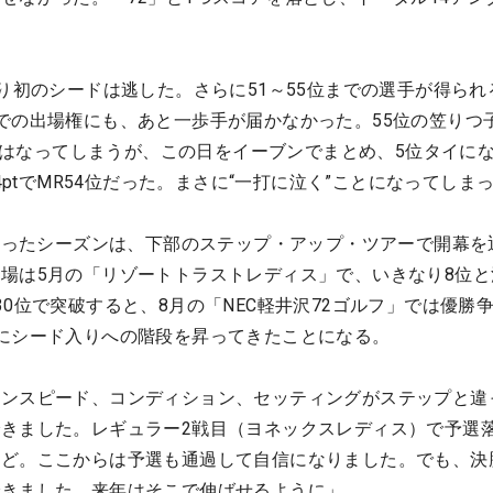
わり初のシードは逃した。さらに51～55位までの選手が得られ
での出場権にも、あと一歩手が届かなかった。55位の笠りつ
ればにはなってしまうが、この日をイーブンでまとめ、5位タイに
74ptでMR54位だった。まさに“一打に泣く”ことになってしま
始まったシーズンは、下部のステップ・アップ・ツアーで開幕を
場は5月の「リゾートトラストレディス」で、いきなり8位と
30位で突破すると、8月の「NEC軽井沢72ゴルフ」では優勝
にシード入りへの階段を昇ってきたことになる。
ーンスピード、コンディション、セッティングがステップと違
きました。レギュラー2戦目（ヨネックスレディス）で予選
けど。ここからは予選も通過して自信になりました。でも、決
できました。来年はそこで伸ばせるように」