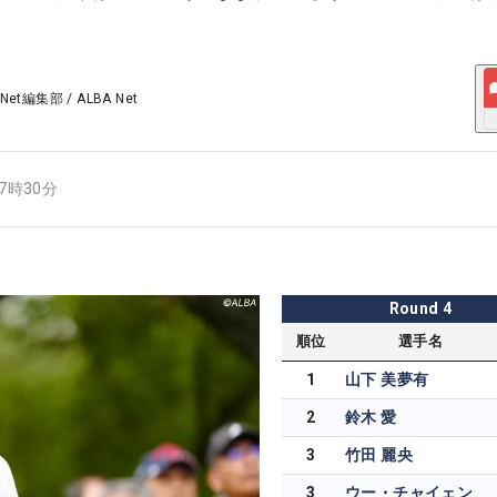
 Net編集部
/
ALBA Net
07時30分
Round
4
順位
選手名
1
山下 美夢有
2
鈴木 愛
3
竹田 麗央
3
ウー・チャイェン