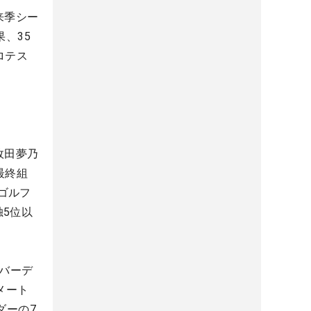
来季シー
、35
ロテス
政田夢乃
最終組
ゴルフ
5位以
続バーデ
メート
ダーの7