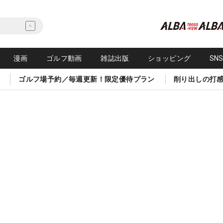
漫画
ゴルフ動画
雑誌出版
ショッピング
SN
ゴルフ場予約／毎週更新！限定優待プラン
削り出しの打