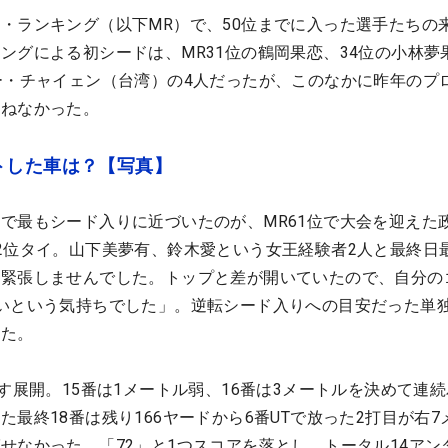
・ランキング（以下MR）で、50位までに入った選手たちの
ングによる初シードは、MR31位の鶴岡果恋、34位の小林夢果
ー・チャイェン（台湾）の4人だったが、このなかに昨年のプ
連ねなかった。
トした車は？【写真】
で最もシード入りに近づいたのが、MR61位で大会を迎えた
2位タイ。山下美夢有、鈴木愛という女王経験者2人と最終日
も緊張しませんでした。トップと差が開いていたので、自分の
いという気持ちでした」。逆転シード入りへの目安だった単独
した。
す展開。15番は1メートル弱、16番は3メートルを決めて連
最終18番は残り166ヤードから6番UTで放った2打目が右7
せなかった。「72」と1つスコアを落とし、トータル14アン