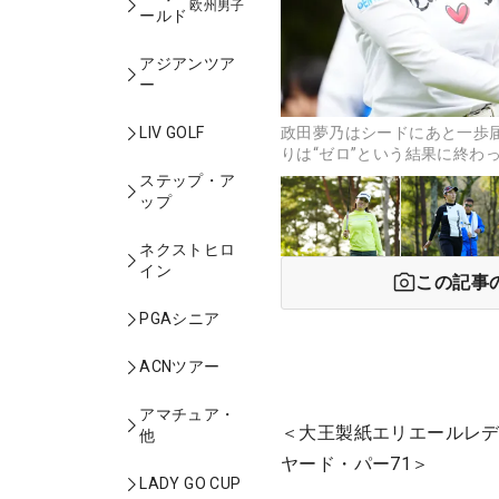
欧州男子
ールド
アジアンツア
ー
政田夢乃はシードにあと一歩
LIV GOLF
りは“ゼロ”という結果に終わ
ステップ・ア
ップ
ネクストヒロ
イン
この記事
PGAシニア
ACNツアー
アマチュア・
＜大王製紙エリエールレディ
他
ヤード・パー71＞
LADY GO CUP