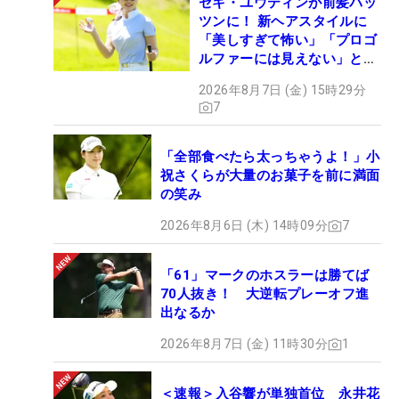
セキ・ユウティンが前髪パッ
ツンに！ 新ヘアスタイルに
「美しすぎて怖い」「プロゴ
ルファーには見えない」とコ
メント殺到
2026年8月7日 (金) 15時29分
7
「全部食べたら太っちゃうよ！」小
祝さくらが大量のお菓子を前に満面
の笑み
2026年8月6日 (木) 14時09分
7
「61」マークのホスラーは勝てば
70人抜き！ 大逆転プレーオフ進
出なるか
2026年8月7日 (金) 11時30分
1
＜速報＞入谷響が単独首位 永井花