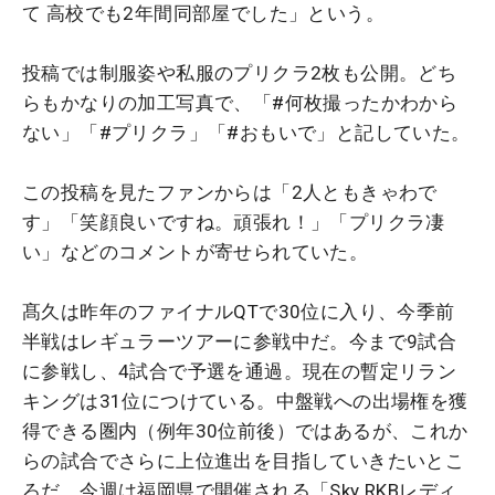
て 高校でも2年間同部屋でした」という。
投稿では制服姿や私服のプリクラ2枚も公開。どち
らもかなりの加工写真で、「#何枚撮ったかわから
ない」「#プリクラ」「#おもいで」と記していた。
この投稿を見たファンからは「2人ともきゃわで
す」「笑顔良いですね。頑張れ！」「プリクラ凄
い」などのコメントが寄せられていた。
髙久は昨年のファイナルQTで30位に入り、今季前
半戦はレギュラーツアーに参戦中だ。今まで9試合
に参戦し、4試合で予選を通過。現在の暫定リラン
キングは31位につけている。中盤戦への出場権を獲
得できる圏内（例年30位前後）ではあるが、これか
らの試合でさらに上位進出を目指していきたいとこ
ろだ。今週は福岡県で開催される「Sky RKBレディ