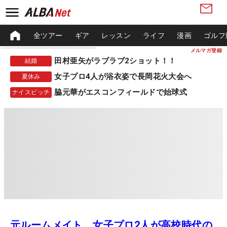
全ツアー
ギア
レッスン
ライフ
漫画
ゴルフ
メルマガ登録
田村亜矢がラブラブ2ショット！！
結婚
女子プロ4人が浴衣姿で長岡花火大会へ
夏休み
脇元華がエスコンフィールドで始球式
ナイスピッチ
元ルームメイト、女子プロ2人が高校時代の