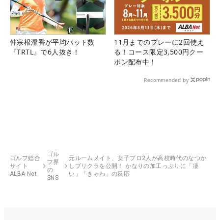
仲宗根澄香が平均パット数
11月までのプレーに2回使え
『TRTL』で6人抜き！
る！コース限定3,500円クー
ポン配布中！
Recommended by
ゴル
ゴルフ総合
元ルームメイト、女子プロ2人が高校時代のなつか
フ界
サイト
しプリクラを公開！ かなりの加工っぷりに「凄
の
ALBA Net
い」「きゃわ」の反応
SNS