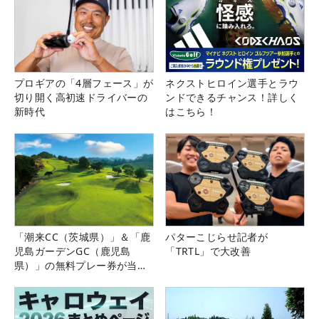
プロギアの「4層フェース」が
ネクストヒロイン選手とラウ
切り開く高初速ドライバーの
ンドできるチャンス！詳しく
新時代
はこちら！
「潮来CC（茨城県）」＆「鹿
パターこじらせ記者が
児島ガーデンGC（鹿児島
「TRTL」で大改善
県）」の無料プレー券が当た
る！！