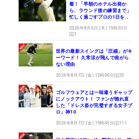
着！「早朝のホテル出発か
ら、ラウンド後の練習まで」
忙しく過ごすプロの1日を公
開
2026年8月6日 (木) 15時50分
1
世界の最新スイングは「圧縮」がキ
ーワード！ 久常涼が飛んで曲がら
ない理由
2026年8月7日 (金) 12時00分
35
ゴルフウェアとは一味違うギャップ
にノックアウト！ ファンが惚れ直
した「ドレス姿が完璧すぎる女子プ
ロ」神10
2026年8月7日 (金) 19時45分
111