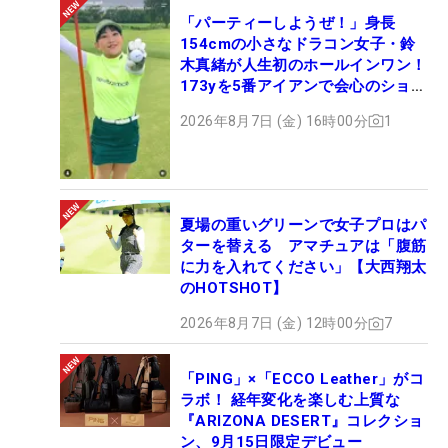
「パーティーしようぜ！」身長
154cmの小さなドラコン女子・鈴
木真緒が人生初のホールインワン！
173yを5番アイアンで会心のショッ
ト
2026年8月7日 (金) 16時00分
1
夏場の重いグリーンで女子プロはパ
ターを替える アマチュアは「腹筋
に力を入れてください」【大西翔太
のHOTSHOT】
2026年8月7日 (金) 12時00分
7
「PING」×「ECCO Leather」がコ
ラボ！ 経年変化を楽しむ上質な
『ARIZONA DESERT』コレクショ
ン、9月15日限定デビュー