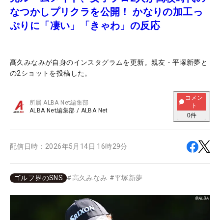
なつかしプリクラを公開！ かなりの加工っ
ぷりに「凄い」「きゃわ」の反応
髙久みなみが自身のインスタグラムを更新。親友・平塚新夢と
の2ショットを投稿した。
コメン
所属
ALBA Net編集部
ト
ALBA Net編集部
/
ALBA Net
0
件
配信日時：
2026年5月14日 16時29分
ゴルフ界のSNS
#
高久みなみ
#
平塚新夢