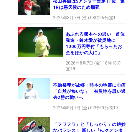
松山英樹は5アンダー暫定11位 第
1Rは悪天候のため順延
2026年8月7日 (金) 08時26分
1
あふれる熊本への思い 首位
発進・鈴木愛が被災地に
1000万円寄付「もらったお
金をほかの人に」
2026年8月7日 (金) 18時10分
19
不動裕理が故郷・熊本の地震に心痛
「自然が怖いな」 被災地を思い過
去2勝の戦いへ
2026年8月7日 (金) 07時50分
19
「フワフワ」と「しっかり」の絶妙
なバランス！ 新しい『FJクオンタ