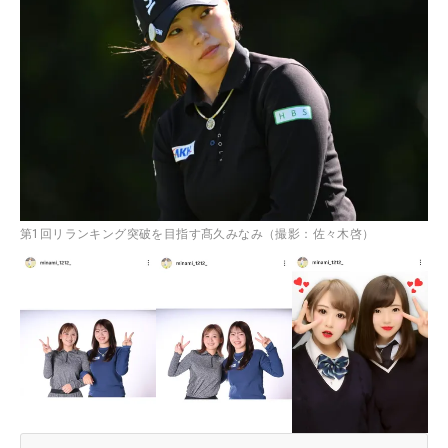
第1回リランキング突破を目指す髙久みなみ（撮影：佐々木啓）