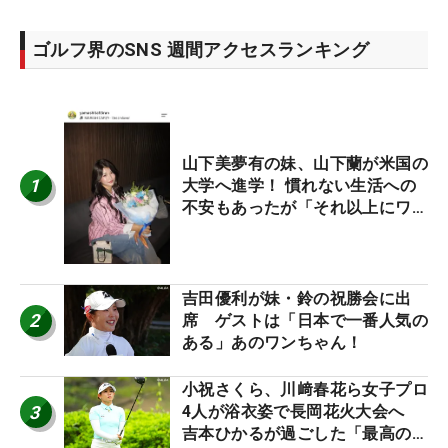
ゴルフ界のSNS 週間アクセスランキング
山下美夢有の妹、山下蘭が米国の
1
大学へ進学！ 慣れない生活への
不安もあったが「それ以上にワク
ワクしています」
吉田優利が妹・鈴の祝勝会に出
2
席 ゲストは「日本で一番人気の
ある」あのワンちゃん！
小祝さくら、川﨑春花ら女子プロ
3
4人が浴衣姿で長岡花火大会へ
吉本ひかるが過ごした「最高の夏