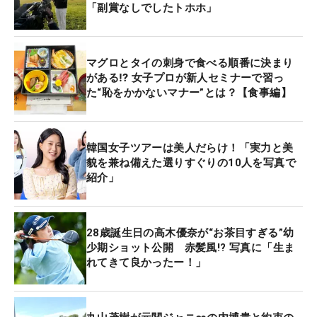
「副賞なしでしたトホホ」
マグロとタイの刺身で食べる順番に決まり
がある⁉ 女子プロが新人セミナーで習っ
た“恥をかかないマナー”とは？【食事編】
韓国女子ツアーは美人だらけ！「実力と美
貌を兼ね備えた選りすぐりの10人を写真で
紹介」
28歳誕生日の高木優奈が“お茶目すぎる”幼
少期ショット公開 赤髪風!? 写真に「生ま
れてきて良かったー！」