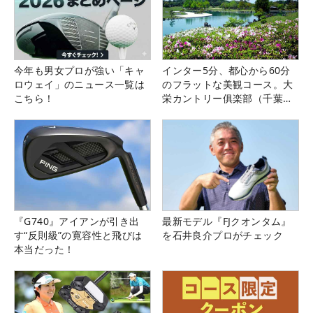
今年も男女プロが強い「キャ
インター5分、都心から60分
ロウェイ」のニュース一覧は
のフラットな美観コース。大
こちら！
栄カントリー俱楽部（千葉
県）
『G740』アイアンが引き出
最新モデル『FJクオンタム』
す“反則級”の寛容性と飛びは
を石井良介プロがチェック
本当だった！