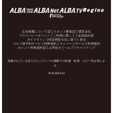
広告掲載について
スタッフ募集
運営会社
プライバシーポリシー
ご利用に際して
会員規約
ガイドライン
特定商取引法に基づく表示
ゴルフ場予約サービス利用規約
マイページサービス利用規約
ポイント利用規約
お問合せ
ヘルプ
サイトマップ
掲載されている全てのコンテンツの無断での転載、転用、コピー等は禁じま
す。
© ALBA Net