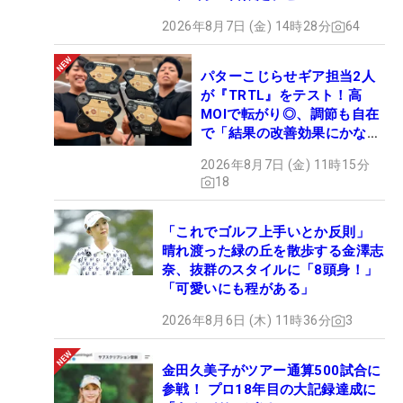
2026年8月7日 (金) 14時28分
64
パターこじらせギア担当2人
が『TRTL』をテスト！高
MOIで転がり◎、調節も自在
で「結果の改善効果にかなり
の意外性」
2026年8月7日 (金) 11時15分
18
「これでゴルフ上手いとか反則」
晴れ渡った緑の丘を散歩する金澤志
奈、抜群のスタイルに「8頭身！」
「可愛いにも程がある」
2026年8月6日 (木) 11時36分
3
金田久美子がツアー通算500試合に
参戦！ プロ18年目の大記録達成に