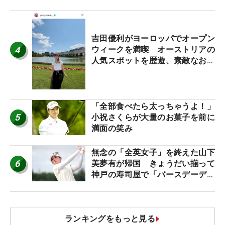
休み！」
吉田優利がヨーロッパでオープン
4
ウィークを満喫 オーストリアの
人気スポットを歴遊、素敵なお土
産もゲット！
「全部食べたら太っちゃうよ！」
5
小祝さくらが大量のお菓子を前に
満面の笑み
無念の「全英女子」を終えた山下
6
美夢有が帰国 きょうだい揃って
神戸の寿司屋で「バースデーディ
ナー？」
ランキングをもっと見る