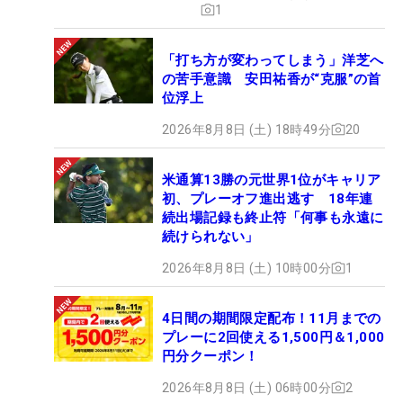
1
「打ち方が変わってしまう」洋芝へ
の苦手意識 安田祐香が“克服”の首
位浮上
2026年8月8日 (土) 18時49分
20
米通算13勝の元世界1位がキャリア
初、プレーオフ進出逃す 18年連
続出場記録も終止符「何事も永遠に
続けられない」
2026年8月8日 (土) 10時00分
1
4日間の期間限定配布！11月までの
プレーに2回使える1,500円＆1,000
円分クーポン！
2026年8月8日 (土) 06時00分
2