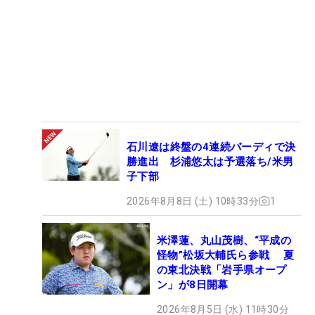
石川遼は終盤の4連続バーディで決
勝進出 杉浦悠太は予選落ち/米男
子下部
2026年8月8日 (土) 10時33分
1
米澤蓮、丸山茂樹、“平成の
怪物”松坂大輔氏ら参戦 夏
の東北決戦「岩手県オープ
ン」が8日開幕
2026年8月5日 (水) 11時30分