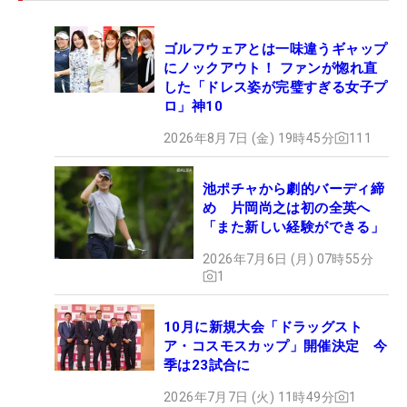
だまだ大きくしたいです」と成果を感じつつ、さら
なるスケールアップを目指している。
ゴルフウェアとは一味違うギャップ
にノックアウト！ ファンが惚れ直
飛距離アップしたことで、アイアンの距離感を合わ
した「ドレス姿が完璧すぎる女子プ
せる練習に時間を割いた。そして「苦手だった」ア
ロ」神10
プローチも強化。アプローチ練習はこれまで同じと
2026年8月7日 (金) 19時45分
111
ころから何球も打っていたが、1球1球ライや状況を
変えて「試合のように、一発勝負で打つ」実戦感覚
池ポチャから劇的バーディ締
の練習量を増やした。
め 片岡尚之は初の全英へ
「また新しい経験ができる」
この日は途中からドライバーに違和感が出たが、2
2026年7月6日 (月) 07時55分
打目以降はオフに取り組んだことを発揮してスコア
1
をまとめた形になる。「コースがかなり難しいの
で、あすはまず予選通過をして、3日目、4日目でギ
10月に新規大会「ドラッグスト
アを上げて上位に食い込めるように頑張りたいで
ア・コスモスカップ」開催決定 今
季は23試合に
す」。気の抜けないコースだが、好位置で週末を迎
えるためにもあすのラウンドを大切にする。（文・
2026年7月7日 (火) 11時49分
1