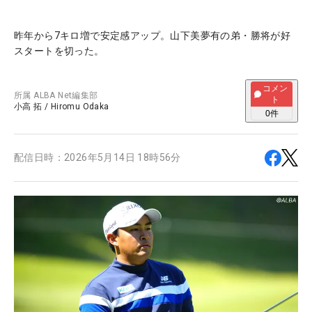
昨年から7キロ増で安定感アップ。山下美夢有の弟・勝将が好
スタートを切った。
コメン
所属
ALBA Net編集部
ト
小高 拓
/
Hiromu Odaka
0
件
配信日時：
2026年5月14日 18時56分