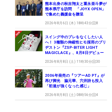
熊本出身の秋吉翔太と重永亜斗夢が
熊本県庁を訪問 「JOYX OPEN」
で集めた義援金を贈呈
2026年8月6日 (木) 18時43分
8
スイング中のブレをなくしたい人
へ！ 3種類の伸縮性ヒモ採用のブリ
ヂストン『ZSP-BITER LIGHT
MAGICLACE』、8月8日デビュー
2026年8月8日 (土) 11時30分
30
2006年発売の『ツアーAD PT』が
再び脚光 脇元華、穴井詩も投入
「初速が強くなった感じ」
2026年8月8日 (土) 08時56分
4