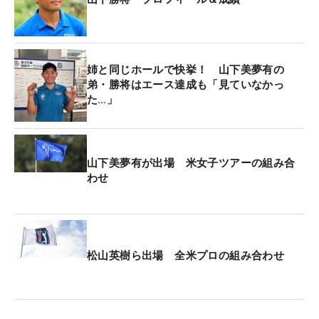
ないので、耐えて、耐えて、取れるところで取っ
て。初日としてはいい感じで回れたかなと思ってい
ます」とうなずいた。
姉と同じホールで快挙！ 山下美夢有の
山下は近畿大学時代の2022年に、下部のACNツアー
弟・勝将はエース達成も「見ていなかっ
た…」
『ダンロップフェニックスチャレンジ』で史上7人
目のアマチュア優勝を飾った。24年のプロテストで
はトップ合格。ルーキーイヤーの昨年は7試合に出
場して「パナソニックオープン」で7位タイに入る
山下美夢有が出場 米女子ツアーの組み合
わせ
など、存在化を示した。
飛躍が期待された今季、前半戦の出場権をかけたフ
ァイナルQTは、扁桃炎による発熱の影響で3日目の
前に棄権。QTランキングは89位となった。
松山英樹ら出場 全米プロの組み合わせ
「ACN（下部ツアー）から頑張ろう」と気持ちを切
り替えてオフを過ごした。