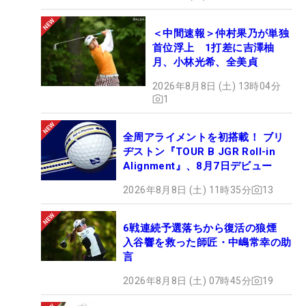
＜中間速報＞仲村果乃が単独
首位浮上 1打差に吉澤柚
月、小林光希、全美貞
2026年8月8日 (土) 13時04分
1
全周アライメントを初搭載！ ブリ
ヂストン『TOUR B JGR Roll-in
Alignment』、8月7日デビュー
2026年8月8日 (土) 11時35分
13
6戦連続予選落ちから復活の狼煙
入谷響を救った師匠・中嶋常幸の助
言
2026年8月8日 (土) 07時45分
19