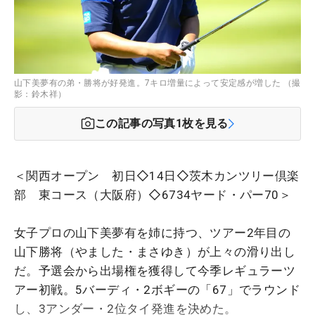
山下美夢有の弟・勝将が好発進。7キロ増量によって安定感が増した （撮
影：鈴木祥）
この記事の写真
1
枚を見る
＜関西オープン 初日◇14日◇茨木カンツリー倶楽
部 東コース（大阪府）◇6734ヤード・パー70＞
女子プロの山下美夢有を姉に持つ、ツアー2年目の
山下勝将（やました・まさゆき）が上々の滑り出し
だ。予選会から出場権を獲得して今季レギュラーツ
アー初戦。5バーディ・2ボギーの「67」でラウンド
し、3アンダー・2位タイ発進を決めた。