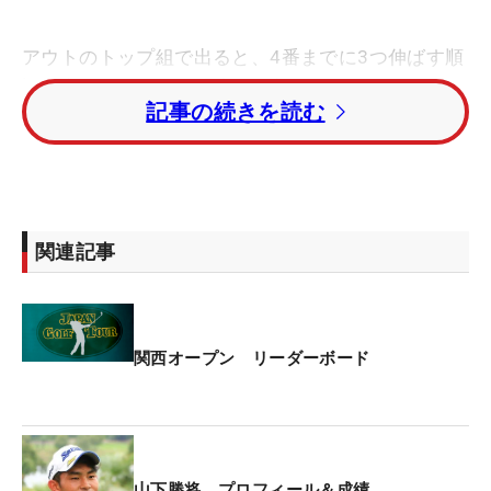
アウトのトップ組で出ると、4番までに3つ伸ばす順
調な出だし。だが、「流れは良かったんですけど、
記事の続きを読む
（5番、6番で）ボギー、ボギーと来てしまって、そ
こからドライバーに違和感が出て、左に巻き気味と
いうことがありました」。
連続ボギー以降、左に曲がりはじめてフェアウェイ
関連記事
キープ率が低下。「（2打目が）いい位置から打つ
ことができないので、耐えるゴルフに変わっちゃい
ます」と我慢の展開が続いた。ただ昨年の「バンテ
リン東海クラシック」以来、2度目のタッグを組む
関西オープン リーダーボード
妹の蘭さんの励ましもあり、スコアを落とすことな
く一日を終えた。
「そんなにスコアが出る感じのコースとは思ってい
山下勝将 プロフィール＆成績