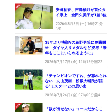
安田祐香、吉澤柚月が首位タ
イ浮上 金田久美子が1差3位
2026年8月8日 (土) 16時21分
1
35年ぶり快挙Vの細野勇策に副賞贈
呈 ダイヤ入りメダルなど授与「来
年もここにいられるように」
2026年7月17日 (金) 14時15分
22
「チャンピオンですね」が忘れられ
ない 丸山茂樹、松坂大輔氏が語
る“ミスター”との思い出
2026年7月24日 (金) 07時00分
4
「欲が出せない」コースだからこ