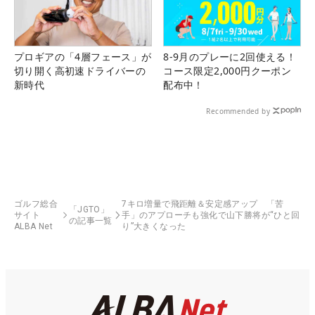
プロギアの「4層フェース」が
8-9月のプレーに2回使える！
切り開く高初速ドライバーの
コース限定2,000円クーポン
新時代
配布中！
Recommended by
ゴルフ総合
7キロ増量で飛距離＆安定感アップ 「苦
「JGTO」
サイト
手」のアプローチも強化で山下勝将が“ひと回
の記事一覧
ALBA Net
り”大きくなった