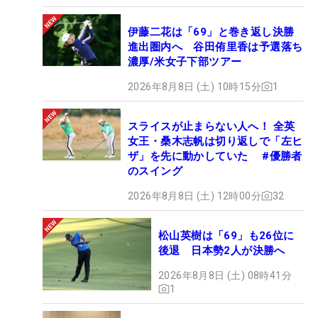
小高拓）
伊藤二花は「69」と巻き返し決勝
進出圏内へ 谷田侑里香は予選落ち
濃厚/米女子下部ツアー
2026年8月8日 (土) 10時15分
1
スライスが止まらない人へ！ 全英
女王・桑木志帆は切り返しで「左ヒ
ザ」を先に動かしていた #優勝者
のスイング
2026年8月8日 (土) 12時00分
32
松山英樹は「69」も26位に
後退 日本勢2人が決勝へ
2026年8月8日 (土) 08時41分
1