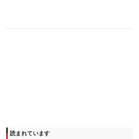
準備もぬかりはなかった。まず着手したのは肉体改
造。身長162センチの山下は、ルーキーイヤーを戦
うなかで周囲に大柄な選手が多く、さらに夏場は体
重が減りやすいことを実感したという。
「食事量を1.5倍に増やしたり、ステーキや焼き肉な
ど肉を多めに食べつつ、バランスも意識しまし
た」。“食トレ”を取り入れながら、2日に1回のペー
スでトレーニングも継続。昨年と比べて7キロの増
量に成功し、現在は75キロにまで増えた。胸板や太
ももはひと回り以上大きくなり、見た目にもその変
化がはっきり分かるほどだ。
「ドライバーの飛距離は10ヤードぐらい伸びて、
290ヤードぐらい。それにスイングの安定感が出て
きました。軽く振って飛ばすことが理想なので、ま
読まれています