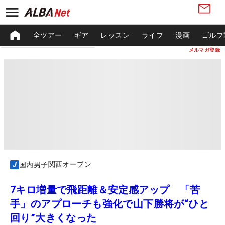
全ツアー
ギア
レッスン
ライフ
漫画
ゴルフ
メルマガ登録
関西オープン
国内男子
7キロ増量で飛距離＆安定感アップ 「苦
手」のアプローチも強化で山下勝将が“ひと
回り”大きくなった