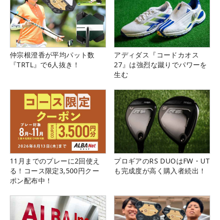
仲宗根澄香が平均パット数
アディダス『コードカオス
『TRTL』で6人抜き！
27』は強烈な蹴りでパワーを
生む
11月までのプレーに2回使え
プロギアのRS DUOはFW・UT
る！コース限定3,500円クー
も完成度が高く購入者続出！
ポン配布中！