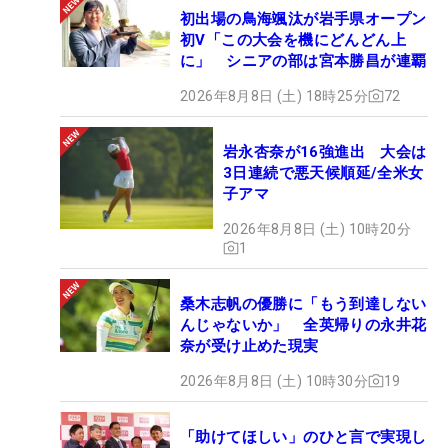
初出場の鳥海颯汰が岩手県オープン
初V「この大会を機にどんどん上
に」 シニアの部は宮本勝昌が連覇
2026年8月8日 (土) 18時25分
72
岩永杏奈が16強進出 大会は
3日連続で悪天候順延/全米女
子アマ
2026年8月8日 (土) 10時20分
1
桑木志帆の優勝に「もう到達しない
んじゃないか」 全英帰りの永井花
奈が受け止めた現実
2026年8月8日 (土) 10時30分
19
「助けてほしい」のひと言で実現し