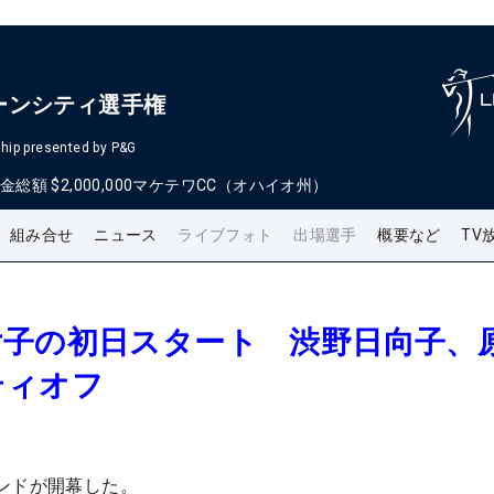
ーンシティ選手権
hip presented by P&G
金総額
$2,000,000
マケテワCC（オハイオ州）
組み合せ
ニュース
ライブフォト
出場選手
概要など
TV
女子の初日スタート 渋野日向子、
ティオフ
ンドが開幕した。