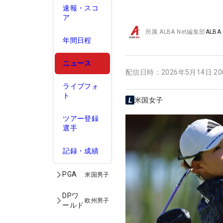
速報・スコ
ア
所属
ALBA Net編集部
ALBA
年間日程
ニュース
配信日時：
2026年5月14日 2
ライブフォ
ト
米国女子
ツアー登録
選手
記録・成績
PGA
米国男子
DPワ
欧州男子
ールド