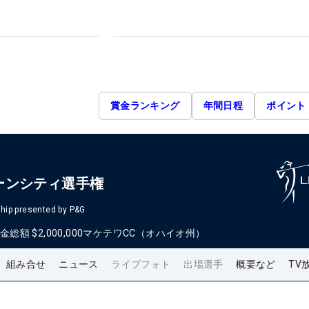
賞金ランキング
年間日程
ポイント
ーンシティ選手権
hip presented by P&G
金総額
$2,000,000
マケテワCC（オハイオ州）
組み合せ
ニュース
ライブフォト
出場選手
概要など
TV