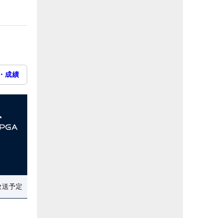
・成績
放送予定