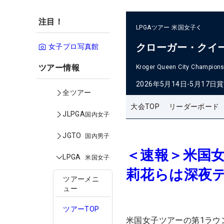
注目！
LPGAツアー
米国女子
クローガー・クイ
女子プロ写真館
ツアー情報
Kroger Queen City Champions
2026年5月14日-5月17日
賞
全ツアー
大会TOP
リーダーボード
JLPGA
国内女子
JGTO
国内男子
＜速報＞米国
LPGA
米国女子
莉花らは深夜
ツアーメニ
ュー
ツアーTOP
米国女子ツアーの第1ラウ