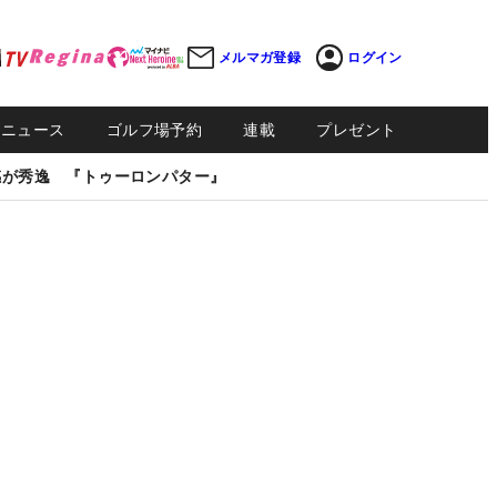
メルマガ登録
ログイン
Sニュース
ゴルフ場予約
連載
プレゼント
感が秀逸 『トゥーロンパター』