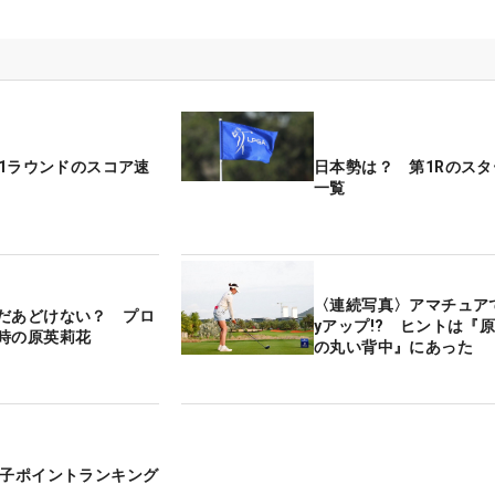
第1ラウンドのスコア速
日本勢は？ 第1Rのス
一覧
〈連続写真〉アマチュアで
だあどけない？ プロ
yアップ!? ヒントは『
時の原英莉花
の丸い背中』にあった
女子ポイントランキング