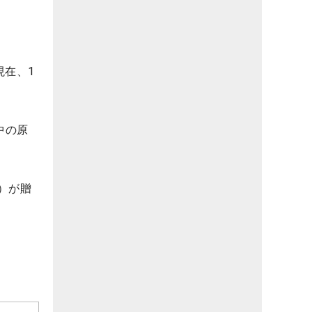
現在、1
中の原
円）が贈