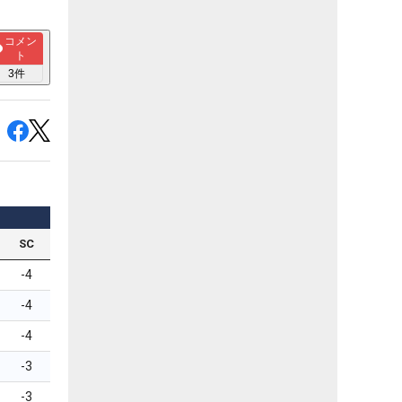
コメン
ト
3
件
SC
-4
-4
-4
-3
-3