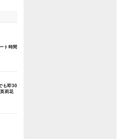
タート時間
も即30
原英莉花