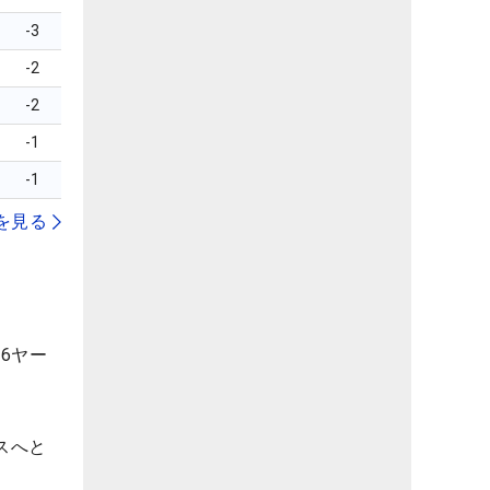
-3
-2
-2
-1
-1
を見る
6ヤー
スへと