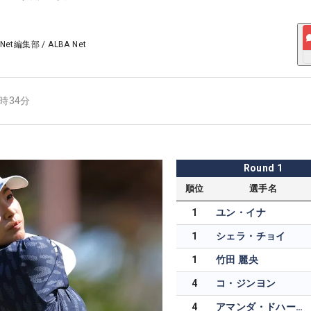
 Net編集部
/
ALBA Net
0時34分
Round
1
順位
選手名
1
ユン・イナ
1
シェラ・チョイ
1
竹田 麗央
4
コ・ジンヨン
4
アマンダ・ドハーティー