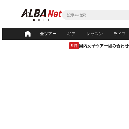
全ツアー
ギア
レッスン
ライフ
国内女子ツアー組み合わせ
注目