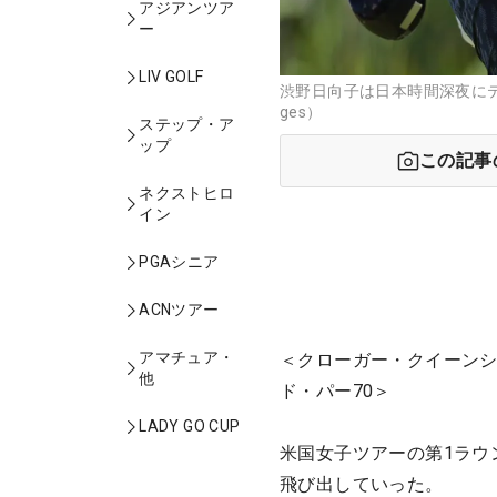
アジアンツア
ー
LIV GOLF
渋野日向子は日本時間深夜にティ
ges）
ステップ・ア
ップ
この記事
ネクストヒロ
イン
PGAシニア
ACNツアー
アマチュア・
＜クローガー・クイーンシ
他
ド・パー70＞
LADY GO CUP
米国女子ツアーの第1ラウ
飛び出していった。