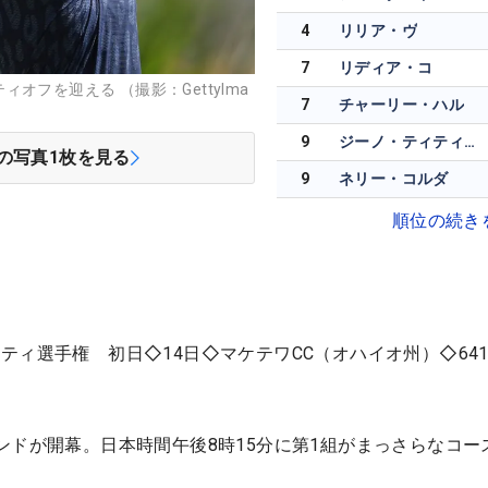
4
リリア・ヴ
7
リディア・コ
オフを迎える （撮影：GettyIma
7
チャーリー・ハル
9
ジーノ・ティティクル
の写真
1
枚を見る
9
ネリー・コルダ
順位の続き
ティ選手権 初日◇14日◇マケテワCC（オハイオ州）◇641
ンドが開幕。日本時間午後8時15分に第1組がまっさらなコー