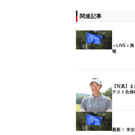
関連記事
＜LIVE＞
報
【写真】ま
テスト合格
最新！ 米