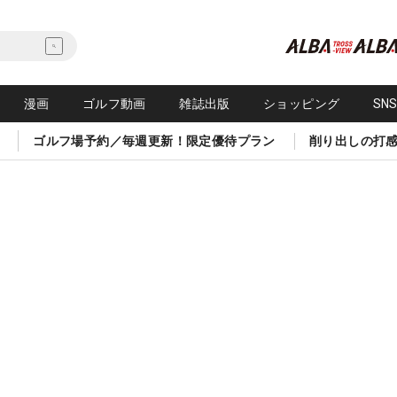
漫画
ゴルフ動画
雑誌出版
ショッピング
SN
ゴルフ場予約／毎週更新！限定優待プラン
削り出しの打