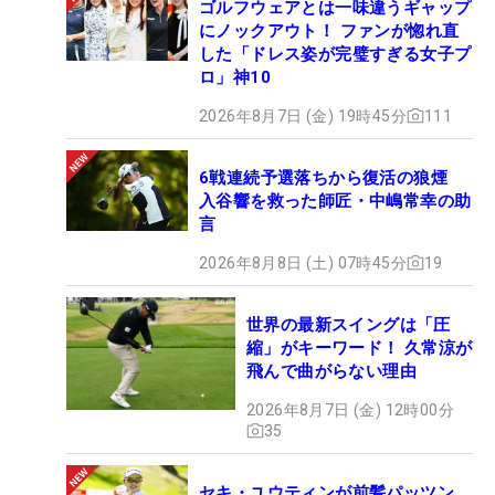
ゴルフウェアとは一味違うギャップ
にノックアウト！ ファンが惚れ直
した「ドレス姿が完璧すぎる女子プ
ロ」神10
2026年8月7日 (金) 19時45分
111
6戦連続予選落ちから復活の狼煙
入谷響を救った師匠・中嶋常幸の助
言
2026年8月8日 (土) 07時45分
19
世界の最新スイングは「圧
縮」がキーワード！ 久常涼が
飛んで曲がらない理由
2026年8月7日 (金) 12時00分
35
セキ・ユウティンが前髪パッツン