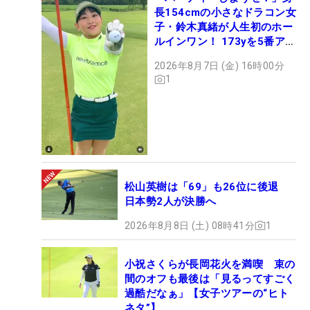
長154cmの小さなドラコン女
子・鈴木真緒が人生初のホー
ルインワン！ 173yを5番アイ
アンで会心のショット
2026年8月7日 (金) 16時00分
1
松山英樹は「69」も26位に後退
日本勢2人が決勝へ
2026年8月8日 (土) 08時41分
1
小祝さくらが長岡花火を満喫 束の
間のオフも最後は「見るってすごく
過酷だなぁ」【女子ツアーの“ヒト
ネタ”】