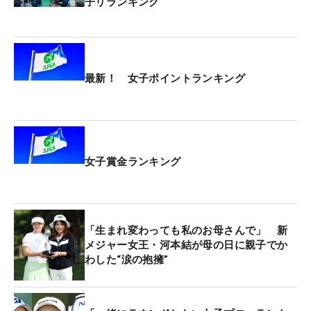
子リランキング
だ。
青木が鏡面部分をフェルト素材にしてもらったの
は、こんな理由から。
最新！ 女子ポイントランキング
「ヘッドを置いたときに（鏡面だと）ツルツルして
滑ってしまうし、マット自体も動いてしまう。前傾
の角度と身長（153センチ）の関係からなのか、私
は打ってる姿がミラーに映らないんです。バイザー
女子賞金ランキング
しか映らないから、あまり意味もなく、キャディバ
ッグに入れると割れてしまうこともあったので、お
願いして作ってもらいました」
「生まれ変わっても私のお母さんで」 新
メジャー女王・河本結が母の日に親子でか
「ベント芝に近い素材がいい」という要望が、その
わした“涙の抱擁”
表面をフェルト素材に変え、「滑らないように」と
裏面には滑り止めが施された。青木の感覚を満たす
仕様へと仕上げられたいったのだ。