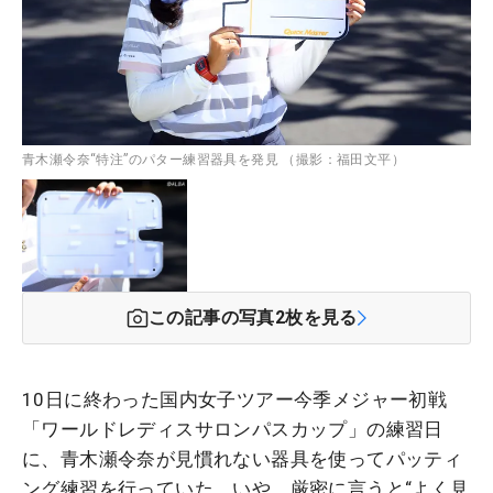
青木瀬令奈“特注”のパター練習器具を発見 （撮影：福田文平）
この記事の写真
2
枚を見る
10日に終わった国内女子ツアー今季メジャー初戦
「ワールドレディスサロンパスカップ」の練習日
に、青木瀬令奈が見慣れない器具を使ってパッティ
ング練習を行っていた。いや、厳密に言うと“よく見