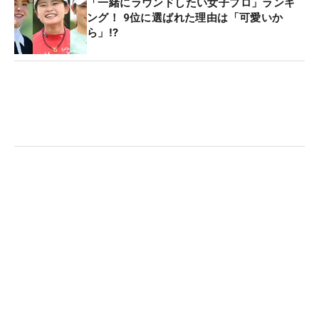
「一緒にラウンドしたい女子プロ」ランキ
ング！ 9位に選ばれた理由は「可愛いか
ら」⁉
ヤマニの担当者は「鏡ではなくフェルト素材で、線
を合わせやすくしたいという要望があり、そこを重
視して製作した」と説明。薄型でも段差で歪まない
ように…という観点からも、裏面に“正規品”にはない
滑り止めテープが装着されている。フェースを置く
部分が浮きことも抑えられるなど、細部まで気配り
が行き届いた一品だ。
昨春からテストを重ね、完成したのは昨秋ごろ。ク
ルっと丸まりやすく、キャディバックの隙間に入れ
て持ち運べるのも大きな利点になっている。もちろ
ん“割れる”心配もない。同社担当者に“スピンオフ商
品”として、販売を考えていないのか聞いてみると
「考えてはいるのですが、選手からはミラーがつい
ていて、かつ、もっと大きいものが欲しいという声