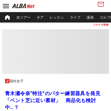
全ツアー
ギア
レッスン
ライフ
漫画
ゴルフ
メルマガ登録
国内女子
青木瀬令奈“特注”のパター練習器具を発見
「ベント芝に近い素材」 商品化も検討
中…？