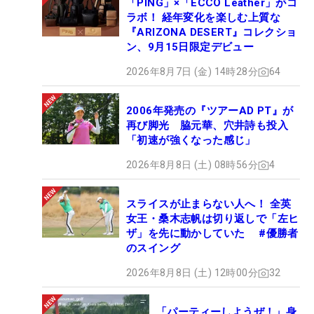
「PING」×「ECCO Leather」がコ
ラボ！ 経年変化を楽しむ上質な
『ARIZONA DESERT』コレクショ
ン、9月15日限定デビュー
2026年8月7日 (金) 14時28分
64
2006年発売の『ツアーAD PT』が
再び脚光 脇元華、穴井詩も投入
「初速が強くなった感じ」
2026年8月8日 (土) 08時56分
4
スライスが止まらない人へ！ 全英
女王・桑木志帆は切り返しで「左ヒ
ザ」を先に動かしていた #優勝者
のスイング
2026年8月8日 (土) 12時00分
32
「パーティーしようぜ！」身