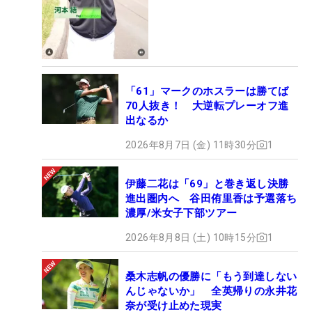
「61」マークのホスラーは勝てば
70人抜き！ 大逆転プレーオフ進
出なるか
2026年8月7日 (金) 11時30分
1
伊藤二花は「69」と巻き返し決勝
進出圏内へ 谷田侑里香は予選落ち
濃厚/米女子下部ツアー
2026年8月8日 (土) 10時15分
1
桑木志帆の優勝に「もう到達しない
んじゃないか」 全英帰りの永井花
奈が受け止めた現実