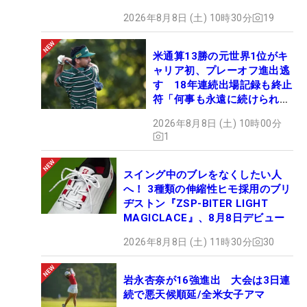
2026年8月8日 (土) 10時30分
19
米通算13勝の元世界1位がキ
ャリア初、プレーオフ進出逃
す 18年連続出場記録も終止
符「何事も永遠に続けられな
い」
2026年8月8日 (土) 10時00分
1
スイング中のブレをなくしたい人
へ！ 3種類の伸縮性ヒモ採用のブリ
ヂストン『ZSP-BITER LIGHT
MAGICLACE』、8月8日デビュー
2026年8月8日 (土) 11時30分
30
岩永杏奈が16強進出 大会は3日連
続で悪天候順延/全米女子アマ