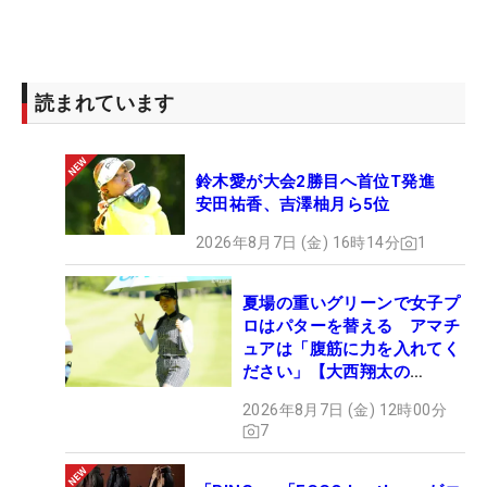
が多いんです。ゆがまないようにミラーでいろいろ
と試してもいるのですが、それがなかなか難しく
て。ただ、“青木さんモデル”も、もちろん商品化は
考えています。今は本人用として作っていますけ
読まれています
ど、問題がなければ（商品用に）作ることも可能で
す」という答えが返ってきた。
鈴木愛が大会2勝目へ首位T発進
安田祐香、吉澤柚月ら5位
選手のリアルな声から生まれた“特注練習器具”。使
用目的の差別化は十分に図れそうだ。さて今後、製
2026年8月7日 (金) 16時14分
1
品化される？ それとも、されない？ 注目して動向
を見てみよう。（文・高木彩音）
夏場の重いグリーンで女子プ
ロはパターを替える アマチ
ュアは「腹筋に力を入れてく
ださい」【大西翔太の
HOTSHOT】
2026年8月7日 (金) 12時00分
7