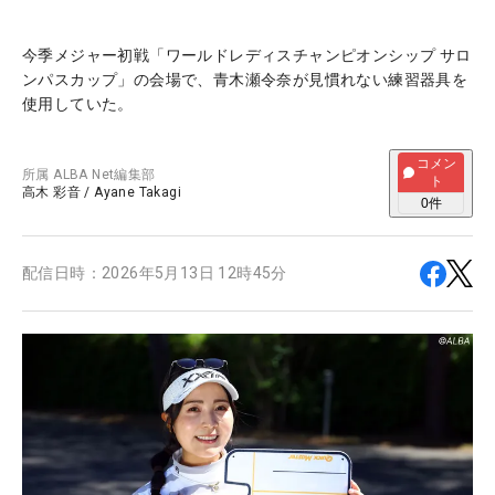
今季メジャー初戦「ワールドレディスチャンピオンシップ サロ
ンパスカップ」の会場で、青木瀬令奈が見慣れない練習器具を
使用していた。
コメン
所属
ALBA Net編集部
ト
高木 彩音
/
Ayane Takagi
0
件
配信日時：
2026年5月13日 12時45分