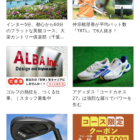
インター5分、都心から60分
仲宗根澄香が平均パット数
のフラットな美観コース。大
『TRTL』で6人抜き！
栄カントリー俱楽部（千葉
県）
ゴルフの熱狂を、つくる仕
アディダス『コードカオス
事。｜スタッフ募集中
27』は強烈な蹴りでパワーを
生む