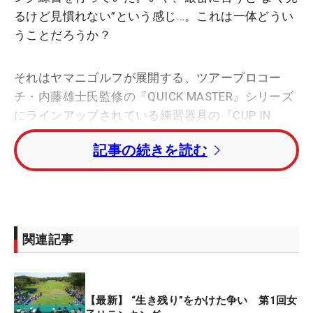
るけど見慣れない”という感じ…。これは一体どうい
うことだろうか？
それはヤマニゴルフが展開する、ツアープロコー
チ・内藤雄士氏監修の『QUICK MASTER』シリーズ
にラインアップされている練習器具の『CUP IN
GATE MIRROR（カップインゲートミラー）』。パタ
記事の続きを読む
ー練習場では選手たちが芝に敷き、その上にボール
を置いて打ち出す姿をよく見かける。
特徴としては、アドレス時の頭や目の位置の確認も
できる点で、そのために表面はミラー（鏡面）仕様
関連記事
なのだが、青木が手にしていたものは表面がフェル
ト素材になっている。実はこれ、青木がリクエスト
した特注モデルで、それゆえ“見たことあるけど、見
【最新】 “生き残り”をかけた争い 第1回女
たことない”という不思議な現象が起こっていたの