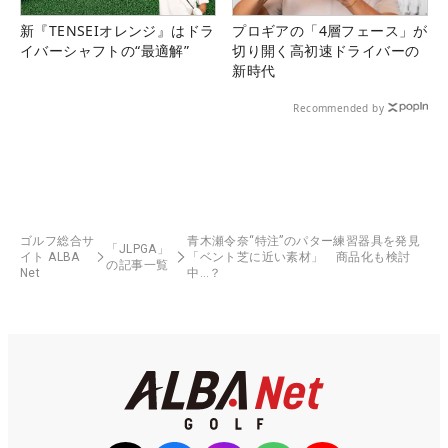
新『TENSEIオレンジ』はドラ
プロギアの「4層フェース」が
イバーシャフトの“最適解”
切り開く高初速ドライバーの
新時代
Recommended by
ゴルフ総合サ
青木瀬令奈“特注”のパター練習器具を発見
「JLPGA」
イト ALBA
「ベント芝に近い素材」 商品化も検討
の記事一覧
Net
中…？