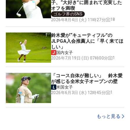
子、“大好き”に囲まれて充実した
オフを満喫
ゴルフ界のSNS
18
2026年8月4日 (火) 11時27分
鈴木愛が“キューティフル”の
JLPGA入会推薦人に「早く来てほ
しい」
国内女子
1
2026年7月19日 (日) 07時00分
「コース自体が難しい」 鈴木愛
が感じる全米女子オープンの壁
米国女子
1
2026年6月3日 (水) 12時45分
もっと見る