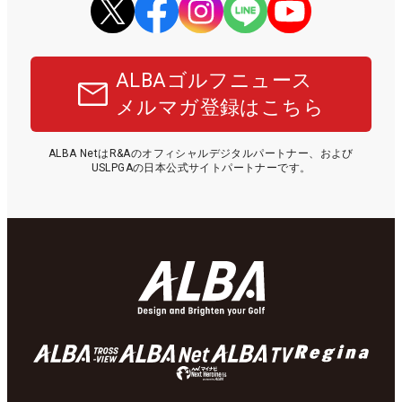
ALBAゴルフニュース
メルマガ登録はこちら
ALBA NetはR&Aのオフィシャルデジタルパートナー、および
USLPGAの日本公式サイトパートナーです。