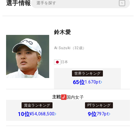
選手情報
鈴木愛
Ai Suzuki
（32歳）
日本
世界ランキング
65
位
1.670pt
主戦
国内女子
賞金ランキング
PTランキング
10
位
9
位
¥54,068,500
797pt