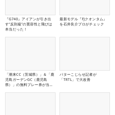
『G740』アイアンが引き出
最新モデル『FJクオンタム』
す“反則級”の寛容性と飛びは
を石井良介プロがチェック
本当だった！
「潮来CC（茨城県）」＆「鹿
パターこじらせ記者が
児島ガーデンGC（鹿児島
「TRTL」で大改善
県）」の無料プレー券が当た
る！！