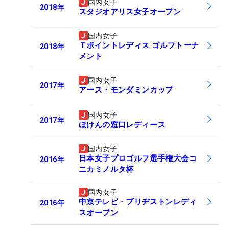
国内女子
2018
年
スタジオアリス女子オープン
国内女子
Ｔポイントレディス ゴルフトーナ
2018
年
メント
国内女子
2017
年
アース・モンダミンカップ
国内女子
2017
年
ほけんの窓口レディース
国内女子
日本女子プロゴルフ選手権大会コ
2016
年
ニカミノルタ杯
国内女子
中京テレビ・ブリヂストンレディ
2016
年
スオープン