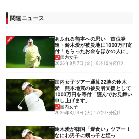
関連ニュース
あふれる熊本への思い 首位発
進・鈴木愛が被災地に1000万円寄
付「もらったお金をほかの人に」
国内女子
19
2026年8月7日 (金) 18時10分
国内女子ツアー通算22勝の鈴木
愛 熊本地震の被災者支援として
1000万円を寄付「謹んでお見舞い
申し上げます」
国内女子
1
2026年8月4日 (火) 17時07分
鈴木愛が韓国「爆食い」ツアー！
なにわ男子に甥っ子と姪っ