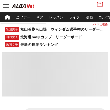
全ツアー
ギア
レッスン
ライフ
漫画
ゴルフ
メルマガ登録
松山英樹ら出場 ウィンダム選手権のリーダーボード
米国男子
北海道meijiカップ リーダーボード
国内女子
最新の世界ランキング
米国女子