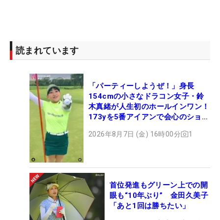
読まれています
「パーティーしようぜ！」身長
154cmの小さなドラコン女子・鈴
木真緒が人生初のホールインワン！
173yを5番アイアンで会心のショッ
ト
2026年8月7日 (金) 16時00分
1
首位発進もグリーン上での開
眼も“10年ぶり” 金田久美子
「あと1回は勝ちたい」