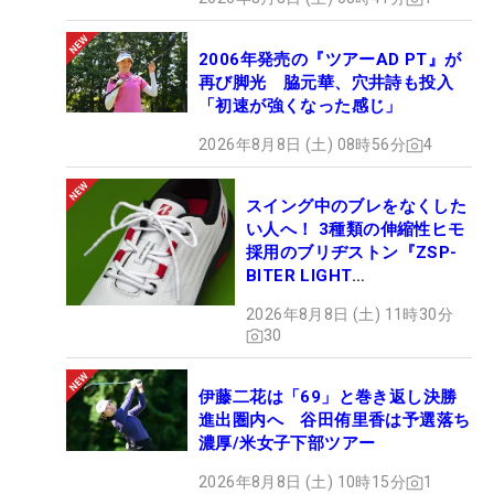
2006年発売の『ツアーAD PT』が
再び脚光 脇元華、穴井詩も投入
「初速が強くなった感じ」
2026年8月8日 (土) 08時56分
4
スイング中のブレをなくした
い人へ！ 3種類の伸縮性ヒモ
採用のブリヂストン『ZSP-
BITER LIGHT
MAGICLACE』、8月8日デビ
2026年8月8日 (土) 11時30分
ュー
30
伊藤二花は「69」と巻き返し決勝
進出圏内へ 谷田侑里香は予選落ち
濃厚/米女子下部ツアー
2026年8月8日 (土) 10時15分
1