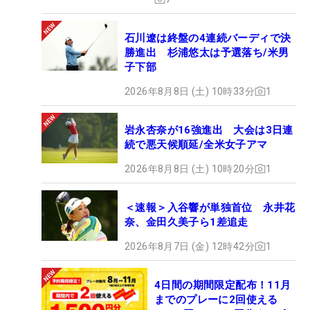
石川遼は終盤の4連続バーディで決
勝進出 杉浦悠太は予選落ち/米男
子下部
2026年8月8日 (土) 10時33分
1
岩永杏奈が16強進出 大会は3日連
続で悪天候順延/全米女子アマ
2026年8月8日 (土) 10時20分
1
＜速報＞入谷響が単独首位 永井花
奈、金田久美子ら1差追走
2026年8月7日 (金) 12時42分
1
4日間の期間限定配布！11月
までのプレーに2回使える