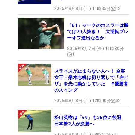
2026年8月8日 (土) 11時35分
13
「61」マークのホスラーは勝
てば70人抜き！ 大逆転プレ
ーオフ進出なるか
2026年8月7日 (金) 11時30分
1
スライスが止まらない人へ！ 全英
女王・桑木志帆は切り返しで「左ヒ
ザ」を先に動かしていた #優勝者
のスイング
2026年8月8日 (土) 12時00分
32
松山英樹は「69」も26位に後退
日本勢2人が決勝へ
2026年8月8日 (土) 08時41分
1