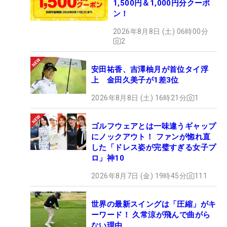
1,500円＆1,000円分クーポ
ン！
2026年8月8日 (土) 06時00分
2
安田祐香、吉澤柚月が首位タイ浮
上 金田久美子が1差3位
2026年8月8日 (土) 16時21分
1
ゴルフウェアとは一味違うギャップ
にノックアウト！ ファンが惚れ直
した「ドレス姿が完璧すぎる女子プ
ロ」神10
2026年8月7日 (金) 19時45分
111
世界の最新スイングは「圧縮」がキ
ーワード！ 久常涼が飛んで曲がら
ない理由