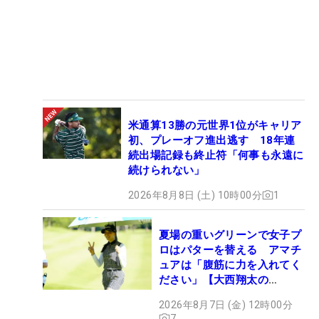
米通算13勝の元世界1位がキャリア
初、プレーオフ進出逃す 18年連
続出場記録も終止符「何事も永遠に
続けられない」
2026年8月8日 (土) 10時00分
1
夏場の重いグリーンで女子プ
ロはパターを替える アマチ
ュアは「腹筋に力を入れてく
ださい」【大西翔太の
HOTSHOT】
2026年8月7日 (金) 12時00分
7