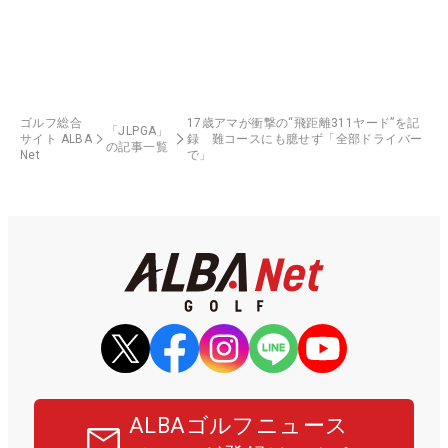
ゴルフ総合
17歳アマが衝撃の“飛距離311ヤード”を記
「JLPGA」
サイト ALBA
録 難コースにも臆せず「全部ドライバー
の記事一覧
Net
で」
ALBAゴルフニュース