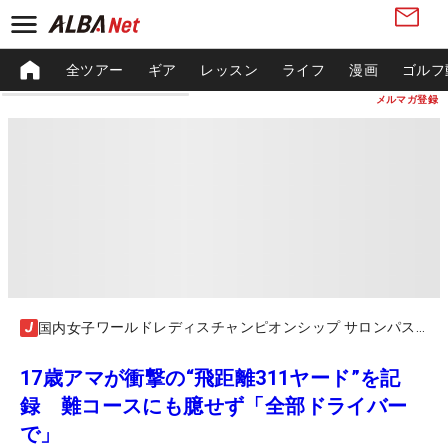
全ツアー
ギア
レッスン
ライフ
漫画
ゴルフ
メルマガ登録
ワールドレディスチャンピオンシップ サロンパスカップ
国内女子
17歳アマが衝撃の“飛距離311ヤード”を記
録 難コースにも臆せず「全部ドライバー
で」