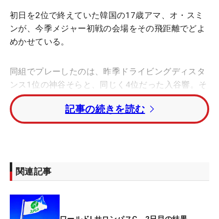
初日を2位で終えていた韓国の17歳アマ、オ・スミ
ンが、今季メジャー初戦の会場をその飛距離でどよ
めかせている。
同組でプレーしたのは、昨季ドライビングディスタ
ンス1位の神谷そらと、同じく4位だった入谷響。そ
んな日本ツアーを代表する飛ばし屋2人を圧倒する
記事の続きを読む
ドライバーショットは圧巻だ。オーバードライブす
るシーンも目立ち、2人がフェアウェイウッドを握
るホールでも、果敢にドライバーを握った。
「（パー3を除く14ホールは）全部ドライバーで
関連記事
す。みなさんはフェアウェイキープのために刻んだ
と思うけど、私は飛ばしたいのでドライバーを使い
ました。（バンカーも）越えた方がやりやすい。攻
略法としてそう考えています」