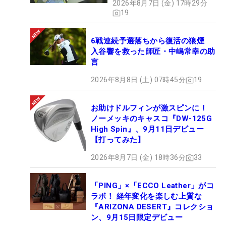
2026年8月7日 (金) 17時29分
19
6戦連続予選落ちから復活の狼煙
入谷響を救った師匠・中嶋常幸の助
言
2026年8月8日 (土) 07時45分
19
お助けドルフィンが激スピンに！
ノーメッキのキャスコ『DW-125G
High Spin』、9月11日デビュー
【打ってみた】
2026年8月7日 (金) 18時36分
33
「PING」×「ECCO Leather」がコ
ラボ！ 経年変化を楽しむ上質な
『ARIZONA DESERT』コレクショ
ン、9月15日限定デビュー