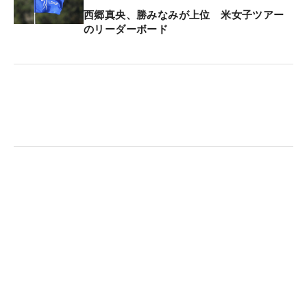
パー4では、ティショットが左の木に当たりラフか
西郷真央、勝みなみが上位 米女子ツアー
らのショットになったが、残り142ヤードから9番ア
のリーダーボード
イアンを選択。「大きめのドローをかけた」ショッ
トは1メートルにつき、バーディを奪った。フェア
ウェイキープは初日が8回、2日目は7回にとどまっ
たが、トータル3アンダーで首位と2打差の2位タイ
につけている。
2日間トータルの平均飛距離は285.5ヤードで、こち
らも2位に15ヤード差をつける当然の1位。韓国のナ
ショナルチームに在籍し、「今年18歳になるので米
国女子ツアーのQシリーズ（予選会）を受けるつも
り。海外でプロになりたい」と話す規格外の高校3
年生は、コースを離れると「日本の恋愛や泣ける映
画が好き」という一面も持ち合わせる。身長173セ
ンチから繰り出すショットが、週末もコースを賑わ
すことになる。（文・間宮輝憲）