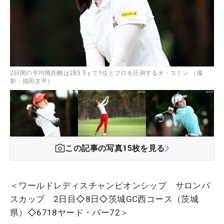
2日間の平均飛距離は285.5ｙで1位とプロを圧倒するオ・スミン （撮
影：福田文平）
この記事の写真
15
枚を見る
＜ワールドレディスチャンピオンシップ サロンパ
スカップ 2日目◇8日◇茨城GC西コース（茨城
県）◇6718ヤード・パー72＞