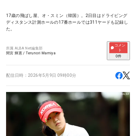
17歳の飛ばし屋、オ・スミン（韓国）。2日目はドライビング
ディスタンス計測ホールの17番ホールでは311ヤードも記録し
た。
コメン
所属
ALBA Net編集部
ト
間宮 輝憲
/
Terunori Mamiya
0
件
配信日時：
2026年5月9日 09時00分