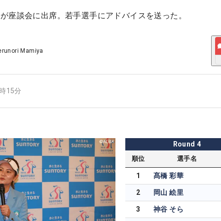
藍が座談会に出席。若手選手にアドバイスを送った。
erunori Mamiya
8時15分
Round
4
順位
選手名
1
髙橋 彩華
2
岡山 絵里
3
神谷 そら