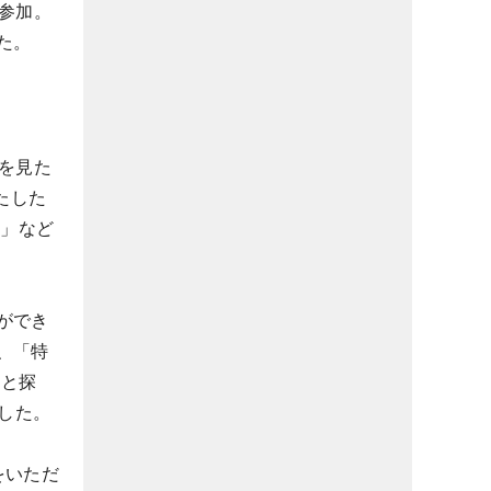
参加。
た。
ちを見た
たした
た」など
ができ
、「特
こと探
した。
をいただ