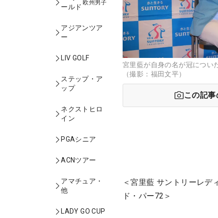
欧州男子
ールド
アジアンツア
ー
LIV GOLF
宮里藍が自身の名が冠につい
（撮影：福田文平）
ステップ・ア
ップ
この記事
ネクストヒロ
イン
PGAシニア
ACNツアー
アマチュア・
＜宮里藍 サントリーレディ
他
ド・パー72＞
LADY GO CUP