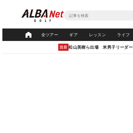
全ツアー
ギア
レッスン
ライフ
松山英樹ら出場 米男子リーダー
注目