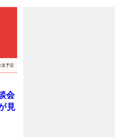
放送予定
談会
が見