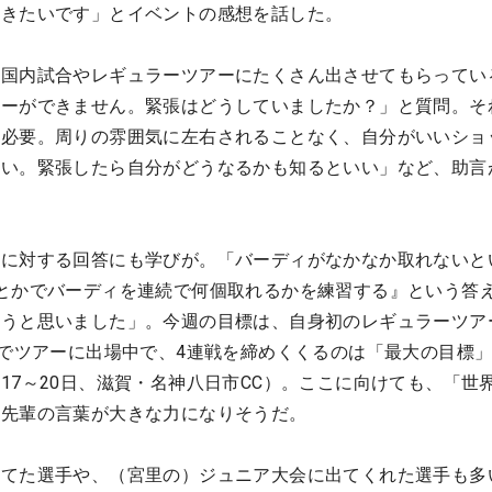
いきたいです」とイベントの感想を話した。
ら国内試合やレギュラーツアーにたくさん出させてもらってい
レーができません。緊張はどうしていましたか？」と質問。そ
も必要。周りの雰囲気に左右されることなく、自分がいいショ
しい。緊張したら自分がどうなるかも知るといい」など、助言
問に対する回答にも学びが。「バーディがなかなか取れないと
とかでバーディを連続で何個取れるかを練習する』という答
こうと思いました」。今週の目標は、自身初のレギュラーツア
続でツアーに出場中で、4連戦を締めくくるのは「最大の目標
17～20日、滋賀・名神八日市CC）。ここに向けても、「世
大先輩の言葉が大きな力になりそうだ。
出てた選手や、（宮里の）ジュニア大会に出てくれた選手も多