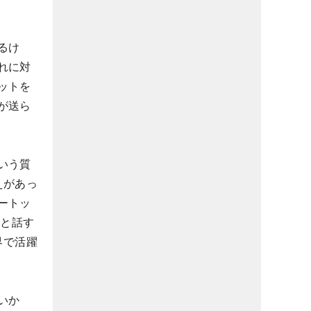
るけ
れに対
ットを
が送ら
いう質
えがあっ
ートッ
」と話す
界で活躍
いか