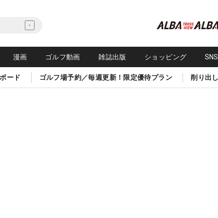
漫画
ゴルフ動画
雑誌出版
ショッピング
SN
ボード
ゴルフ場予約／毎週更新！限定優待プラン
削り出