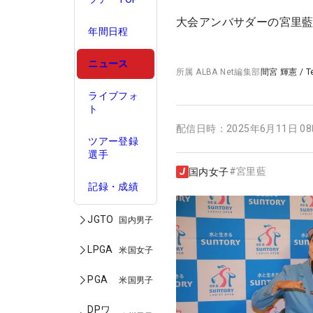
大会アンバサダーの宮里
年間日程
ニュース
所属
ALBA Net編集部
間宮 輝憲
/
T
ライブフォ
ト
配信日時：
2025年6月11日 0
ツアー登録
選手
#
宮里藍
国内女子
記録・成績
JGTO
国内男子
LPGA
米国女子
PGA
米国男子
DPワ