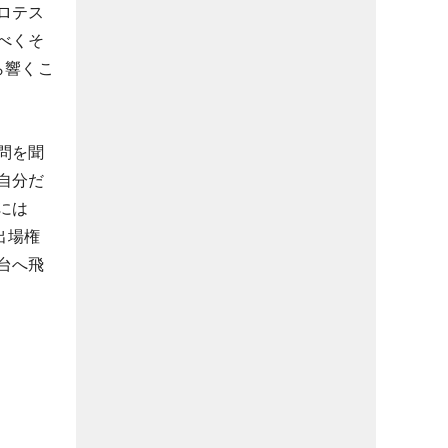
ロテス
べくそ
ら響くこ
問を聞
自分だ
には
出場権
台へ飛