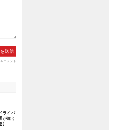
ドライバ
置が違う
査】