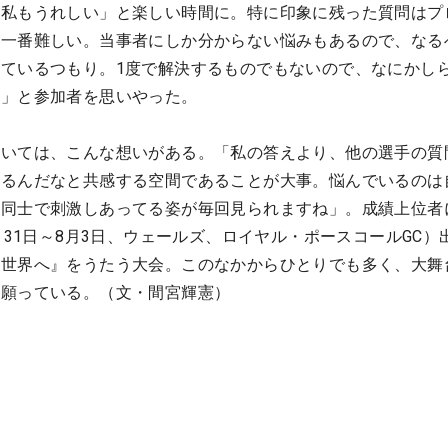
し私もうれしい」と楽しい時間に。特に印象に残った質問はプ
「一番難しい。当事者にしか分からない悩みもあるので、なる
ているつもり。1度で解決するものでもないので、なにかし
ね」と参加者を思いやった。
ついては、こんな想いがある。「私の答えより、他の選手の質
いるんだなと共感する空間であることが大事。悩んでいるのは
手同士で刺激しあってる姿が毎回見られますね」。成績上位者
月31日～8月3日、ウェールズ、ロイヤル・ポースコールGC）
、世界へ』をうたう大会。このなかからひとりでも多く、大舞
を願っている。（文・間宮輝憲）