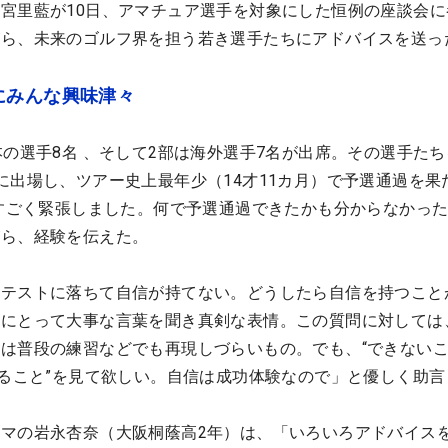
宮里藍が10日、アマチュア選手を対象にした恒例の座談会に
がら、未来のゴルフ界を担う若き選手たちにアドバイスを送っ
にみんな興味津々
本の選手8名 、そして2部は海外選手7名が出席。その選手た
に出場し、ツアー史上最年少（14才11カ月）で予選通過を果
「すごく緊張しました。何で予選通過できたかも分からなかっ
がら、経験を伝えた。
ロテストに落ちて自信が持てない。どうしたら自信を持つこと
ちにとって大事な言葉を聞き真剣な表情。この質問に対しては
は普段の練習などでも再現しづらいもの。でも、“できない
いること”を見て欲しい。自信は成功体験なので」と優しく助言
マの岩永杏奈（大阪桐蔭高2年）は、「いろいろアドバイス