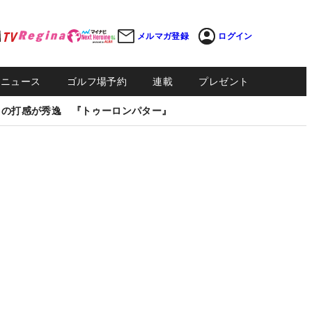
メルマガ登録
ログイン
Sニュース
ゴルフ場予約
連載
プレゼント
しの打感が秀逸 『トゥーロンパター』