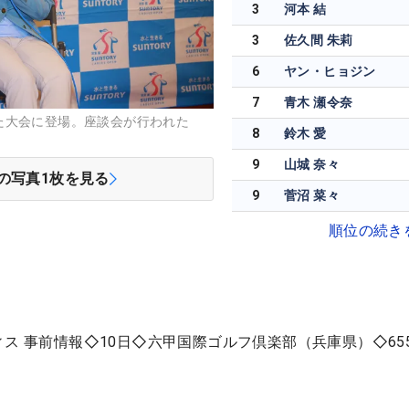
3
河本 結
3
佐久間 朱莉
6
ヤン・ヒョジン
7
青木 瀬令奈
た大会に登場。座談会が行われた
8
鈴木 愛
9
山城 奈々
の写真
1
枚を見る
9
菅沼 菜々
順位の続き
ス 事前情報◇10日◇六甲国際ゴルフ倶楽部（兵庫県）◇65