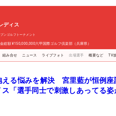
レディス
ープンゴルフトーナメント
金総額
¥150,000,000
六甲国際ゴルフ倶楽部（兵庫県）
組み合せ
ニュース
ライブフォト
出場選手
概要など
TV
抱える悩みを解決 宮里藍が恒例座
イス「選手同士で刺激しあってる姿