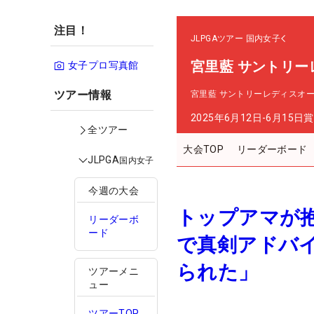
注目！
JLPGAツアー
国内女子
宮里藍 サントリー
女子プロ写真館
ツアー情報
宮里藍 サントリーレディスオ
2025年6月12日-6月15日
賞
全ツアー
大会TOP
リーダーボード
JLPGA
国内女子
今週の大会
トップアマが
リーダーボ
ード
で真剣アドバ
られた」
ツアーメニ
ュー
ツアーTOP