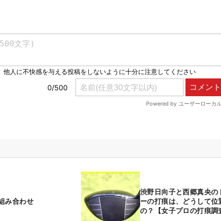
渋野日向子と西郷真央の
組み合わせ
ーの打痕は、どうして位
の？【女子プロの打痕調