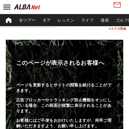
全ツアー
ギア
レッスン
ライフ
漫画
ゴルフ
メルマガ登録
このページが表示されるお客様へ
ページを更新するとサイトの閲覧を続けることがで
きます。
広告ブロッカーやトラッキング防止機能をオンにし
ている場合、この画面が頻繁に表示されることがあ
ります。
お客様にはご不便をおかけいたしますが、何卒ご理
解いただきますよう、お願い申し上げます。