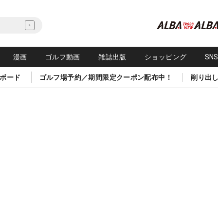
漫画
ゴルフ動画
雑誌出版
ショッピング
SN
ボード
ゴルフ場予約／期間限定クーポン配布中！
削り出