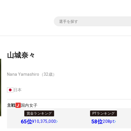
山城奈々
Nana Yamashiro
（32歳）
日本
主戦
国内女子
賞金ランキング
PTランキング
65
位
58
位
¥10,375,000
208pt