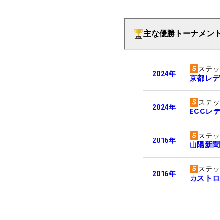
主な優勝トーナメン
ステッ
2024
年
京都レデ
ステッ
2024
年
ECCレ
ステッ
2016
年
山陽新聞
ステッ
2016
年
カストロ