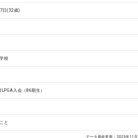
17日
(32歳)
学校
1日LPGA入会（86期生）
こと
データ最終更新：
2025年11月