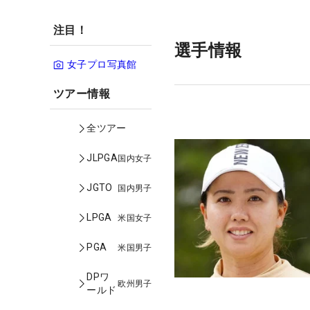
注目！
選手情報
女子プロ写真館
ツアー情報
全ツアー
JLPGA
国内女子
JGTO
国内男子
LPGA
米国女子
PGA
米国男子
DPワ
欧州男子
ールド