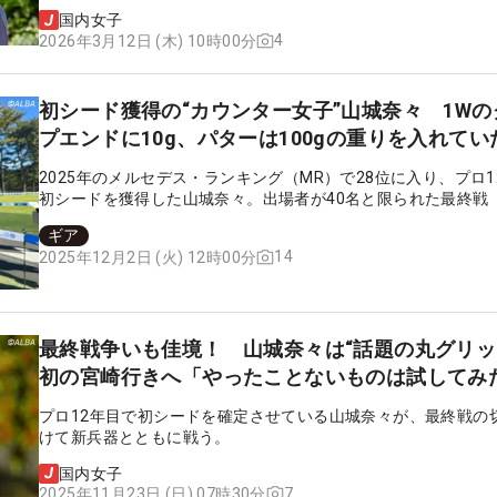
国内女子
4
2026年3月12日 (木) 10時00分
初シード獲得の“カウンター女子”山城奈々 1Wの
プエンドに10g、パターは100gの重りを入れてい
2025年のメルセデス・ランキング（MR）で28位に入り、プロ1
初シードを獲得した山城奈々。出場者が40名と限られた最終戦「J
ツアー選手権リコー杯」もMR上位の資格で初出場を決めた。「
ギア
い悩んだ」ドライバーの不調を乗り越えたがクラブのこだわり
14
2025年12月2日 (火) 12時00分
た。
最終戦争いも佳境！ 山城奈々は“話題の丸グリッ
初の宮崎行きへ「やったことないものは試してみ
プロ12年目で初シードを確定させている山城奈々が、最終戦の
けて新兵器とともに戦う。
国内女子
7
2025年11月23日 (日) 07時30分