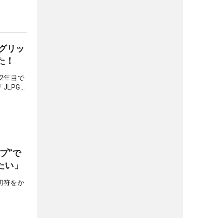
グリッ
た！
2年目で
LPGA
8年ぐら
も強かっ
プ”で
たい」
切符をか