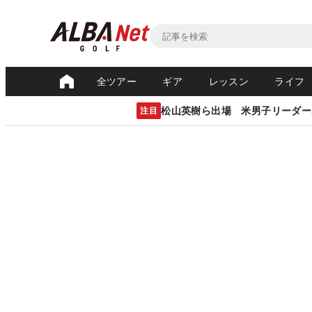
全ツアー
ギア
レッスン
ライフ
松山英樹ら出場 米男子リーダー
注目