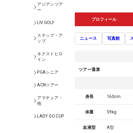
アジアンツア
ー
プロフィール
LIV GOLF
ステップ・ア
ニュース
写真館
ップ
ネクストヒロ
イン
ツアー通算
PGAシニア
ACNツアー
身長
160cm
アマチュア・
他
体重
59kg
LADY GO CUP
血液型
A型