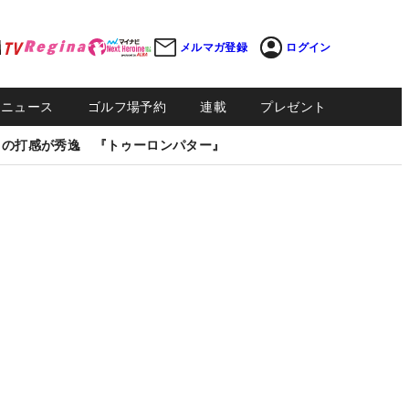
メルマガ登録
ログイン
Sニュース
ゴルフ場予約
連載
プレゼント
しの打感が秀逸 『トゥーロンパター』