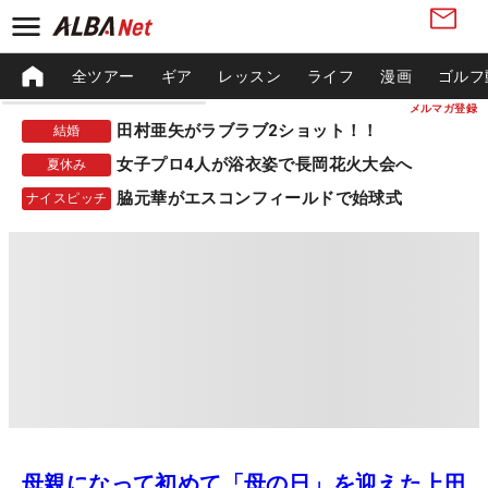
全ツアー
ギア
レッスン
ライフ
漫画
ゴルフ
メルマガ登録
田村亜矢がラブラブ2ショット！！
結婚
女子プロ4人が浴衣姿で長岡花火大会へ
夏休み
脇元華がエスコンフィールドで始球式
ナイスピッチ
母親になって初めて「母の日」を迎えた上田