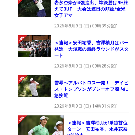
岩永杏奈が4強進出、準決勝は9H終
えて3UP 大会は連日の順延/全米
女子アマ
2026年8月9日 (日) 09時39分
1
＜速報＞安田祐香、吉澤柚月はパー
発進 大混戦の最終ラウンドがスタ
ート
2026年8月9日 (日) 09時28分
1
雪辱へアルバトロス一発！ デイビ
ス・トンプソンがプレーオフ圏内に
急接近
2026年8月9日 (日) 14時31分
1
＜速報＞吉澤柚月が単独首位
ターン 安田祐香、永井花奈