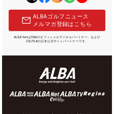
ALBAゴルフニュース
メルマガ登録はこちら
ALBA NetはR&Aのオフィシャルデジタルパートナー、および
USLPGAの日本公式サイトパートナーです。