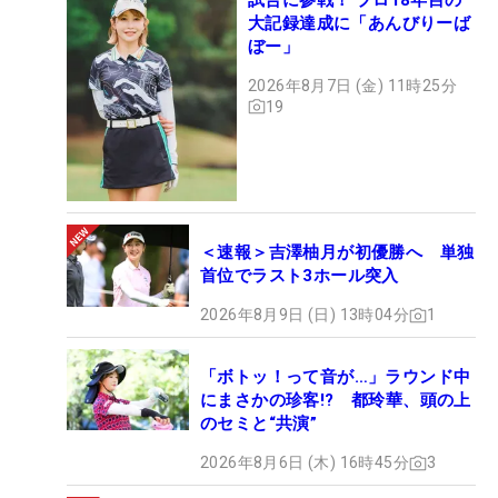
大記録達成に「あんびりーば
ぼー」
2026年8月7日 (金) 11時25分
19
＜速報＞吉澤柚月が初優勝へ 単独
首位でラスト3ホール突入
2026年8月9日 (日) 13時04分
1
「ボトッ！って音が…」ラウンド中
にまさかの珍客!? 都玲華、頭の上
のセミと“共演”
2026年8月6日 (木) 16時45分
3