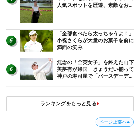
人気スポットを歴遊、素敵なお土
産もゲット！
「全部食べたら太っちゃうよ！」
5
小祝さくらが大量のお菓子を前に
満面の笑み
無念の「全英女子」を終えた山下
6
美夢有が帰国 きょうだい揃って
神戸の寿司屋で「バースデーディ
ナー？」
ランキングをもっと見る
ページ上部へ