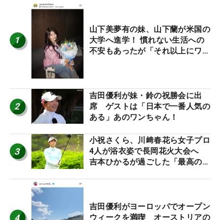
山下美夢有の妹、山下蘭が米国の
1
大学へ進学！ 慣れない生活への
不安もあったが「それ以上にワク
ワクしています」
吉田優利が妹・鈴の祝勝会に出
2
席 ゲストは「日本で一番人気の
ある」あのワンちゃん！
小祝さくら、川﨑春花ら女子プロ
3
4人が浴衣姿で長岡花火大会へ
吉本ひかるが過ごした「最高の夏
休み！」
吉田優利がヨーロッパでオープン
4
ウィークを満喫 オーストリアの