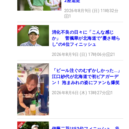
2差追走
2026年8月9日 (日) 11時32分
1
消化不良の日々に「こんな感じ
か」 菅楓華が北海道で“憂さ晴ら
し”の4位フィニッシュ
2026年8月9日 (日) 17時06分
21
「ビール注ぐのむずかしかった…」
江口紗代が北海道で初ビアガーデ
ン！ 泡まみれの姿にファンも爆笑
2026年8月6日 (木) 13時27分
1
伊藤二花は52位フィニッシュ 谷