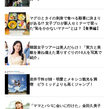
マグロとタイの刺身で食べる順番に決まり
がある⁉ 女子プロが新人セミナーで習っ
た“恥をかかないマナー”とは？【食事編】
韓国女子ツアーは美人だらけ！「実力と美
貌を兼ね備えた選りすぐりの10人を写真で
紹介」
岩井千怜が姉・明愛とメキシコ観光を満
喫 ピラミッドよりも高くジャンプ！
「ママとパパに会いに行けた」金田久美子