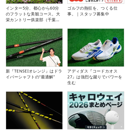
インター5分、都心から60分
ゴルフの熱狂を、つくる仕
のフラットな美観コース。大
事。｜スタッフ募集中
栄カントリー俱楽部（千葉
県）
新『TENSEIオレンジ』はドラ
アディダス『コードカオス
イバーシャフトの“最適解”
27』は強烈な蹴りでパワーを
生む