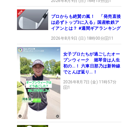
2026年8月9日 (日) 16時15分
1
プロからも絶賛の嵐！ 「発売直後
は必ずトップ3に入る」国産軟鉄ア
イアンとは？ #週間ギアランキング
2026年8月9日 (日) 18時00分
11
女子プロたちが過ごしたオー
プンウィーク 堀琴音は人生
初の…！ 六車日那乃は新幹線
でとんぼ返り…！
2026年8月7日 (金) 11時57分
1