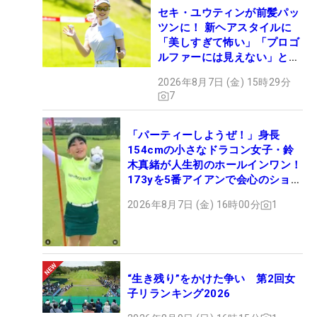
セキ・ユウティンが前髪パッ
ツンに！ 新ヘアスタイルに
「美しすぎて怖い」「プロゴ
ルファーには見えない」とコ
メント殺到
2026年8月7日 (金) 15時29分
7
「パーティーしようぜ！」身長
154cmの小さなドラコン女子・鈴
木真緒が人生初のホールインワン！
173yを5番アイアンで会心のショッ
ト
2026年8月7日 (金) 16時00分
1
“生き残り”をかけた争い 第2回女
子リランキング2026