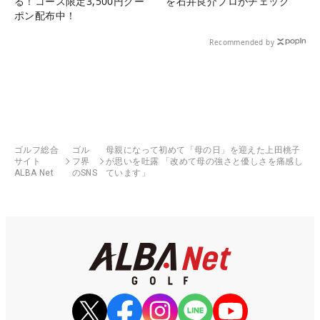
る！コース限定3,500円クー
を石井良介プロがチェック
ポン配布中！
Recommended by
ゴルフ総合
ゴル
母親になって初めて「母の日」を迎えた上田桃子
サイト
フ界
が思いを吐露 「改めて母の強さと優しさを痛感し
ALBA Net
のSNS
ています」