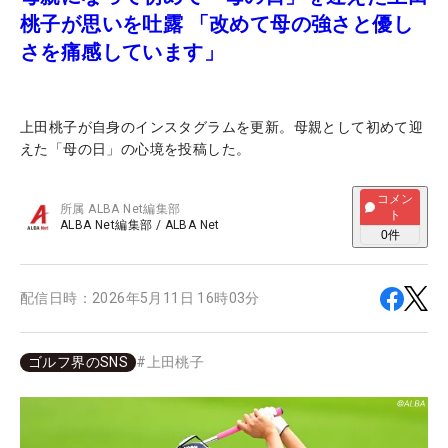
桃子が思いを吐露 「改めて母の強さと優し
さを痛感しています」
上田桃子が自身のインスタグラムを更新。母親として初めて迎
えた「母の日」の心境を投稿した。
コメン
所属
ALBA Net編集部
ト
ALBA Net編集部
/
ALBA Net
0
件
配信日時：
2026年5月11日 16時03分
ゴルフ界のSNS
#
上田桃子