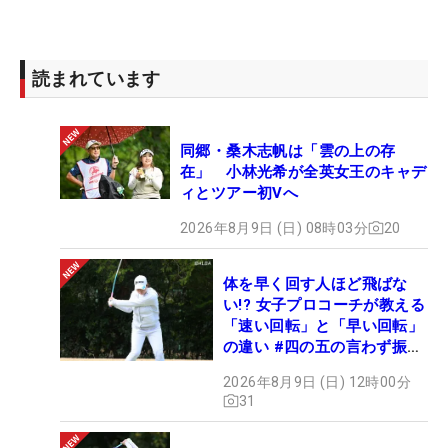
読まれています
同郷・桑木志帆は「雲の上の存
在」 小林光希が全英女王のキャデ
ィとツアー初Vへ
2026年8月9日 (日) 08時03分
20
体を早く回す人ほど飛ばな
い!? 女子プロコーチが教える
「速い回転」と「早い回転」
の違い #四の五の言わず振り
氣れ
2026年8月9日 (日) 12時00分
31