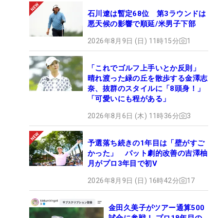
石川遼は暫定68位 第3ラウンドは
悪天候の影響で順延/米男子下部
2026年8月9日 (日) 11時15分
1
「これでゴルフ上手いとか反則」
晴れ渡った緑の丘を散歩する金澤志
奈、抜群のスタイルに「8頭身！」
「可愛いにも程がある」
2026年8月6日 (木) 11時36分
3
予選落ち続きの1年目は「壁がすご
かった」 パット劇的改善の吉澤柚
月がプロ3年目で初V
2026年8月9日 (日) 16時42分
17
金田久美子がツアー通算500
試合に参戦！ プロ18年目の