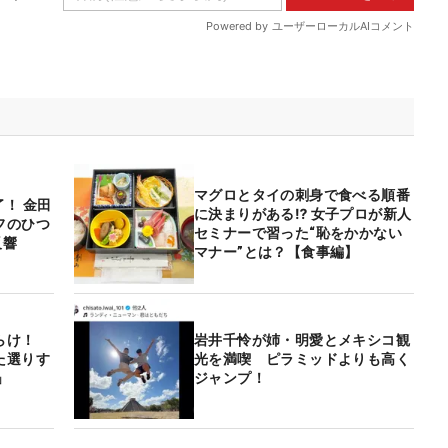
マグロとタイの刺身で食べる順番
了！ 金田
に決まりがある⁉ 女子プロが新人
フのひつ
セミナーで習った“恥をかかない
反響
マナー”とは？【食事編】
らけ！
岩井千怜が姉・明愛とメキシコ観
た選りす
光を満喫 ピラミッドよりも高く
」
ジャンプ！