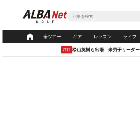
全ツアー
ギア
レッスン
ライフ
松山英樹ら出場 米男子リーダー
注目