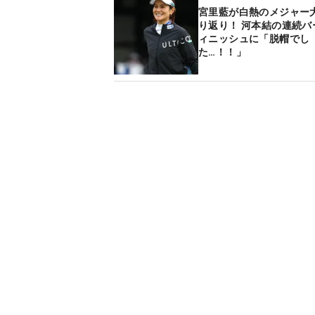
宮里藍が白熱のメジャー
り返り！ 河本結の連続バ
ィニッシュに「脱帽でし
た…！！」