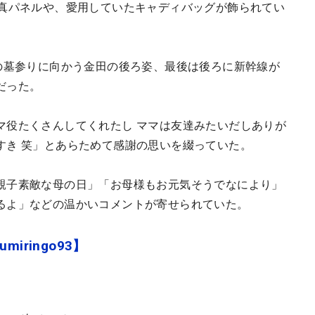
写真パネルや、愛用していたキャディバッグが飾られてい
親の墓参りに向かう金田の後ろ姿、最後は後ろに新幹線が
だった。
マ役たくさんしてくれたし ママは友達みたいだしありが
すき 笑」とあらためて感謝の思いを綴っていた。
親子素敵な母の日」「お母様もお元気そうでなにより」
るよ」などの温かいコメントが寄せられていた。
miringo93】