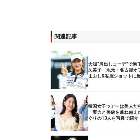
関連記事
大胆“肩出しコーデ”で魅
久美子 地元・名古屋オ
まぶし&私服ショットに
韓国女子ツアーは美人だ
「実力と美貌を兼ね備え
ぐりの10人を写真で紹介