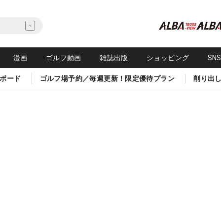
漫画
ゴルフ動画
雑誌出版
ショッピング
SN
ボード
ゴルフ場予約／毎週更新！限定優待プラン
削り出