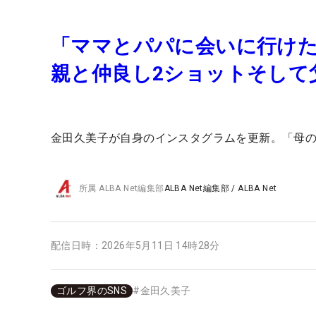
「ママとパパに会いに行けた
親と仲良し2ショットそして
金田久美子が自身のインスタグラムを更新。「母
所属
ALBA Net編集部
ALBA Net編集部
/
ALBA Net
配信日時：
2026年5月11日 14時28分
ゴルフ界のSNS
#
金田久美子