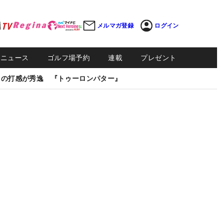
メルマガ登録
ログイン
Sニュース
ゴルフ場予約
連載
プレゼント
しの打感が秀逸 『トゥーロンパター』