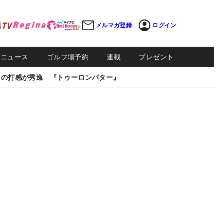
メルマガ登録
ログイン
Sニュース
ゴルフ場予約
連載
プレゼント
しの打感が秀逸 『トゥーロンパター』