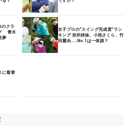
いる？
ですか？
ロのクラ
女子プロの“スイング完成度”ラン
グ 青木
キング 岩井姉妹、小祝さくら、竹
美夢
田麗央……No.1は一体誰？
スに着替
績