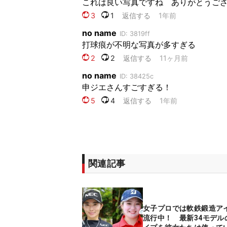
関連記事
女子プロでは軟鉄鍛造ア
流行中！ 最新34モデル