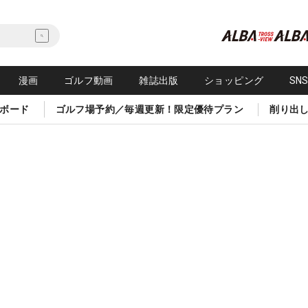
漫画
ゴルフ動画
雑誌出版
ショッピング
SN
ボード
ゴルフ場予約／毎週更新！限定優待プラン
削り出