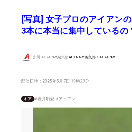
[写真] 女子プロのアイア
3本に本当に集中しているの
所属
ALBA Net編集部
ALBA Net編集部
/
ALBA Net
配信日時：
2025年5月7日 10時29分
ギア
#
岩井明愛
#
アイアン