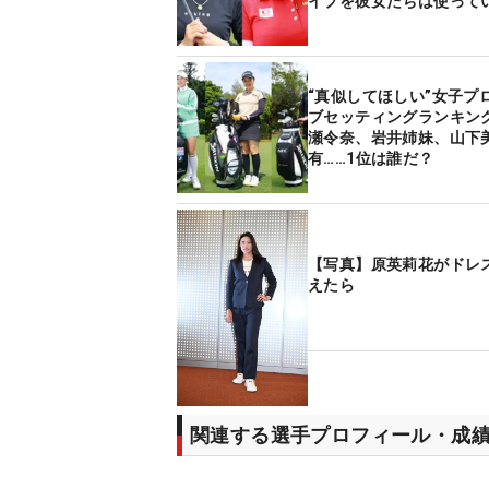
イプを彼女たちは使って
“真似してほしい”女子プ
ブセッティングランキン
瀬令奈、岩井姉妹、山下
有……1位は誰だ？
【写真】原英莉花がドレ
えたら
関連する選手プロフィール・成