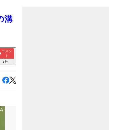
の溝
コメン
ト
3
件