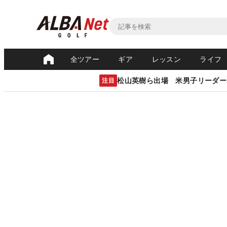
全ツアー
ギア
レッスン
ライフ
松山英樹ら出場 米男子リーダー
注目