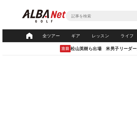
全ツアー
ギア
レッスン
ライフ
松山英樹ら出場 米男子リーダー
注目