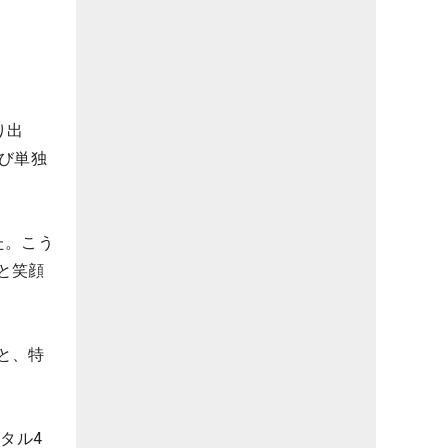
り出
び単独
た。こう
と笑顔
と、特
タル4