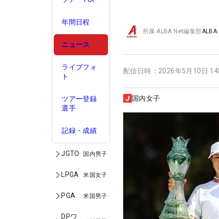
年間日程
所属
ALBA Net編集部
ALBA
ニュース
ライブフォ
配信日時：
2026年5月10日 1
ト
国内女子
ツアー登録
選手
記録・成績
JGTO
国内男子
LPGA
米国女子
PGA
米国男子
DPワ