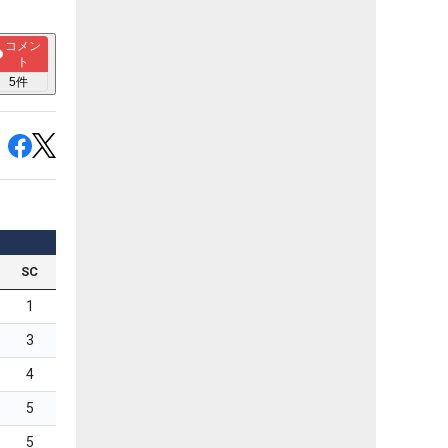
コメン
ト
5
件
SC
1
3
4
5
5