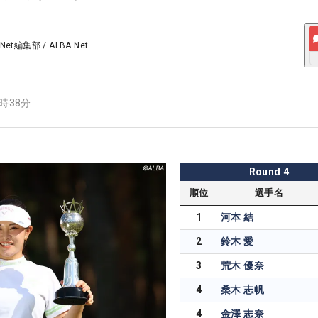
 Net編集部
/
ALBA Net
4時38分
Round
4
順位
選手名
1
河本 結
2
鈴木 愛
3
荒木 優奈
4
桑木 志帆
4
金澤 志奈