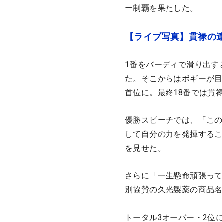
ー制覇を果たした。
【ライブ写真】貫禄の
1番をバーディで滑り出す
た。そこからはボギーが目
首位に。最終18番では貫
優勝スピーチでは、「この
して自分の力を発揮する
を見せた。
さらに「一生懸命頑張っ
別協賛の久光製薬の商品
トータル3オーバー・2位