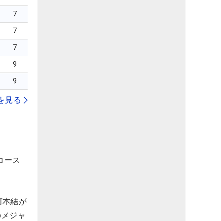
7
7
7
9
9
を見る
コース
河本結が
のメジャ