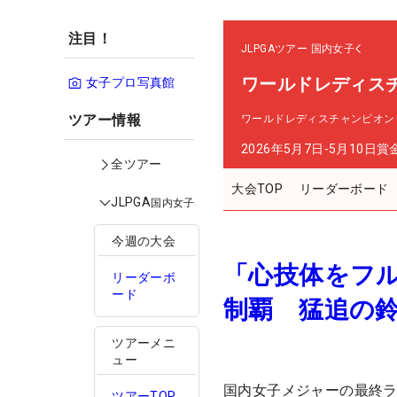
注目！
JLPGAツアー
国内女子
ワールドレディス
女子プロ写真館
ツアー情報
ワールドレディスチャンピオン
2026年5月7日-5月10日
賞
全ツアー
大会TOP
リーダーボード
JLPGA
国内女子
今週の大会
「心技体をフ
リーダーボ
ード
制覇 猛追の
ツアーメニ
ュー
国内女子メジャーの最終
ツアーTOP