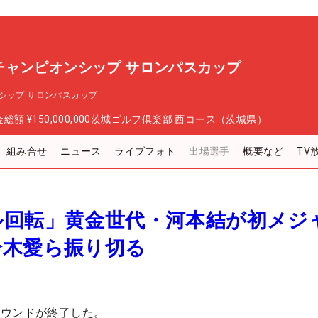
チャンピオンシップ サロンパスカップ
シップ サロンパスカップ
金総額
¥150,000,000
茨城ゴルフ倶楽部 西コース（茨城県）
組み合せ
ニュース
ライブフォト
出場選手
概要など
TV
ル回転」黄金世代・河本結が初メジ
鈴木愛ら振り切る
ラウンドが終了した。