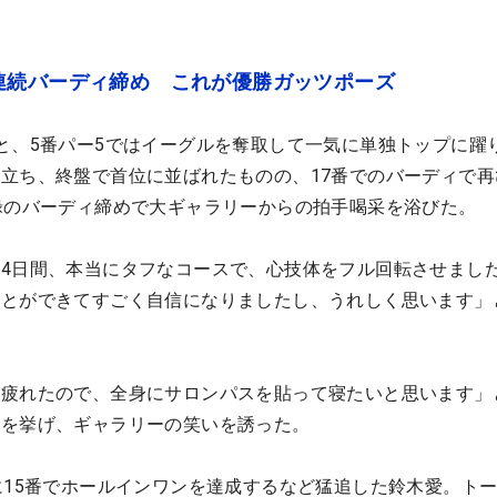
連続バーディ締め これが優勝ガッツポーズ
と、5番パー5ではイーグルを奪取して一気に単独トップに躍
立ち、終盤で首位に並ばれたものの、17番でのバーディで再
禄のバーディ締めで大ギャラリーからの拍手喝采を浴びた。
4日間、本当にタフなコースで、心技体をフル回転させまし
ことができてすごく自信になりましたし、うれしく思います」
て疲れたので、全身にサロンパスを貼って寝たいと思います」
名を挙げ、ギャラリーの笑いを誘った。
に15番でホールインワンを達成するなど猛追した鈴木愛。トー