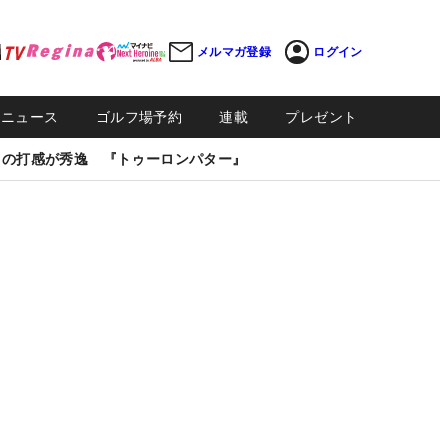
メルマガ登録
ログイン
Sニュース
ゴルフ場予約
連載
プレゼント
しの打感が秀逸 『トゥーロンパター』