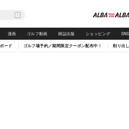
漫画
ゴルフ動画
雑誌出版
ショッピング
SN
ボード
ゴルフ場予約／期間限定クーポン配布中！
削り出