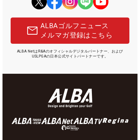
ALBAゴルフニュース
メルマガ登録はこちら
ALBA NetはR&Aのオフィシャルデジタルパートナー、および
USLPGAの日本公式サイトパートナーです。