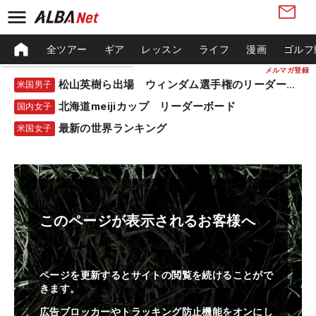
全ツアー
ギア
レッスン
ライフ
漫画
ゴルフ
メルマガ登録
松山英樹ら出場 ウィンダム選手権のリーダーボード
米国男子
北海道meijiカップ リーダーボード
国内女子
最新の世界ランキング
米国女子
このページが表示されるお客様へ
ページを更新するとサイトの閲覧を続けることがで
きます。
広告ブロッカーやトラッキング防止機能をオンにし