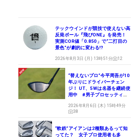
テックウインドが競技で使えない高
反発ボール『飛びONE』を発売！
実測COR値「0.850」で“二打目の
景色”が劇的に変わる!?
2026年8月3日 (月) 13時51分
12
“替えないプロ”今平周吾が10
年ぶりにドライバーチェン
ジ！ UT、5Wは名器を継続使
用中 #男子プロセッティン
グ
2026年8月6日 (木) 15時49分
38
“軟鉄”アイアンは2種類あるって知
ってた？ 女子プロ使用者も多