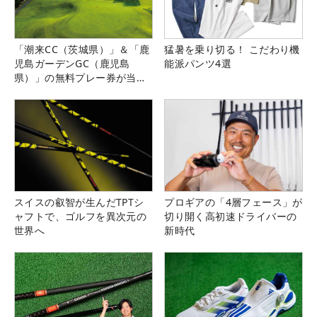
「潮来CC（茨城県）」＆「鹿
猛暑を乗り切る！ こだわり機
児島ガーデンGC（鹿児島
能派パンツ4選
県）」の無料プレー券が当た
る！！
スイスの叡智が生んだTPTシ
プロギアの「4層フェース」が
ャフトで、ゴルフを異次元の
切り開く高初速ドライバーの
世界へ
新時代