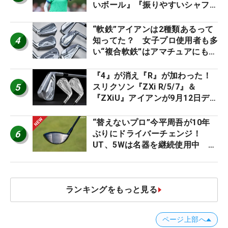
いボール』『振りやすいシャフ
ト』『真っすぐ飛ぶドライバ
ー』 #女子プロセッティング
“軟鉄”アイアンは2種類あるって
4
知ってた？ 女子プロ使用者も多
い“複合軟鉄”はアマチュアにもオ
ススメ！
『4』が消え『R』が加わった！
5
スリクソン『ZXi R/5/7』＆
『ZXiU』アイアンが9月12日デ
ビュー
“替えないプロ”今平周吾が10年
6
ぶりにドライバーチェンジ！
UT、5Wは名器を継続使用中 #
男子プロセッティング
ランキングをもっと見る
ページ上部へ