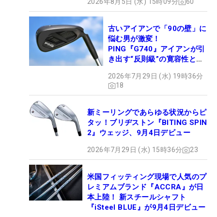
2026年8月5日 (水) 15時09分
60
古いアイアンで「90の壁」に
悩む男が激変！
PING『G740』アイアンが引
き出す“反則級”の寛容性と飛
びは本当だった！
2026年7月29日 (水) 19時36分
18
新ミーリングであらゆる状況からピ
タッ！ブリヂストン『BITING SPIN
2』ウェッジ、9月4日デビュー
2026年7月29日 (水) 15時36分
23
米国フィッティング現場で人気のプ
レミアムブランド『ACCRA』が日
本上陸！ 新スチールシャフト
『iSteel BLUE』が9月4日デビュー