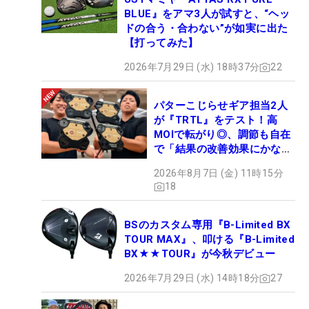
BLUE』をアマ3人が試すと、“ヘッ
ドの合う・合わない”が如実に出た
【打ってみた】
2026年7月29日 (水) 18時37分
22
パターこじらせギア担当2人
が『TRTL』をテスト！高
MOIで転がり◎、調節も自在
で「結果の改善効果にかなり
の意外性」
2026年8月7日 (金) 11時15分
18
BSのカスタム専用『B-Limited BX
TOUR MAX』、叩ける『B-Limited
BX★★TOUR』が今秋デビュー
2026年7月29日 (水) 14時18分
27