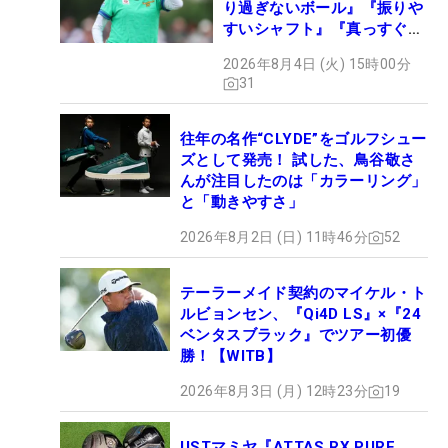
り過ぎないボール』『振りや
すいシャフト』『真っすぐ飛
ぶドライバー』 #女子プロ
2026年8月4日 (火) 15時00分
セッティング
31
往年の名作“CLYDE”をゴルフシュー
ズとして発売！ 試した、鳥谷敬さ
んが注目したのは「カラーリング」
と「動きやすさ」
2026年8月2日 (日) 11時46分
52
テーラーメイド契約のマイケル・ト
ルビョンセン、『Qi4D LS』×『24
ベンタスブラック』でツアー初優
勝！【WITB】
2026年8月3日 (月) 12時23分
19
USTマミヤ『ATTAS RX PURE