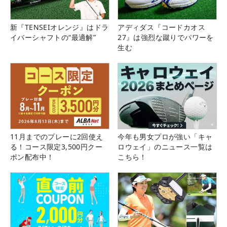
新『TENSEIオレンジ』はドラ
アディダス『コードカオス
イバーシャフトの“最適解”
27』は強烈な蹴りでパワーを
生む
11月までのプレーに2回使え
今年も男女プロが強い「キャ
る！コース限定3,500円クー
ロウェイ」のニュース一覧は
ポン配布中！
こちら！