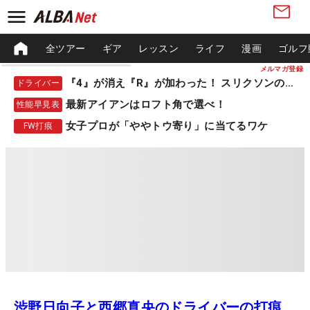
全ツアー
ギア
レッスン
ライフ
漫画
ゴルフ
メルマガ登録
『4』が消え『R』が加わった！ スリクソンの新作
ドライバー
最新アイアンはロフト角で選べ！
性能早見表
女子プロが「ややトウ寄り」に当てるワケ
FW打痕
渋野日向子と西郷真央のドライバーの打痕