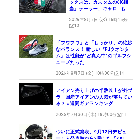
ックスは、カスタムの6X相
当」テーラー、キャロ…もチ
ェック！
2026年8月5日 (水) 16時15分
13
「フワフワ」と「しっかり」の絶妙
なバランス！ 新しい『FJクオンタ
ム』は性能が“ど真ん中”のゴルフシ
ューズだった
2026年8月7日 (金) 10時00分
14
アイアン売り上げの半数以上が外ブ
ラ 国産アイアンの人気が落ちてい
る？ #週間ギアランキング
2026年7月30日 (木) 18時00分
11
ついに正式発表、9月12日デビュ
ー！未発表時から2勝した『ZXi