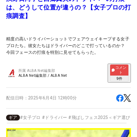
は、どうして位置が違うの？【女子プロの打
痕調査】
精度の高いドライバーショットでフェアウェイキープする女子
プロたち。彼女たちはドライバーのどこで打っているのか？
今回フェースの打痕を特別に見せてもらった。
コメン
所属
ALBA Net編集部
ト
ALBA Net編集部
/
ALBA Net
9
件
配信日時：
2025年6月4日 12時00分
ギア
#
女子プロ
#
ドライバー
#
飛ばしフェス2025＜ギア選び＞