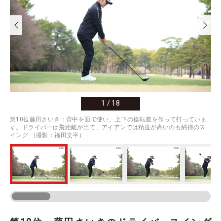
1
/
18
第10位藤田さいき：背中を面で使い、上下の捻転差を作って打っていま
す。ドライバーは飛距離が出て、アイアンでは精度が高いのも納得のス
イング （撮影：福田文平）