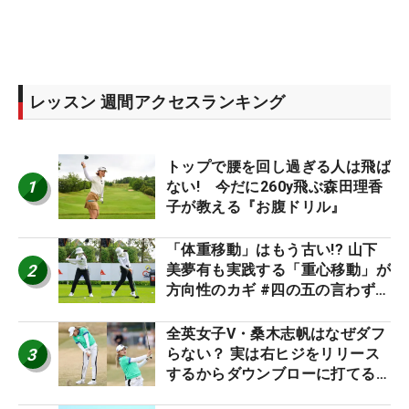
レッスン 週間アクセスランキング
トップで腰を回し過ぎる人は飛ば
1
ない! 今だに260y飛ぶ森田理香
子が教える『お腹ドリル』
「体重移動」はもう古い!? 山下
2
美夢有も実践する「重心移動」が
方向性のカギ #四の五の言わず振
り氣れ
全英女子V・桑木志帆はなぜダフ
3
らない？ 実は右ヒジをリリース
するからダウンブローに打てる #
優勝者のスイング