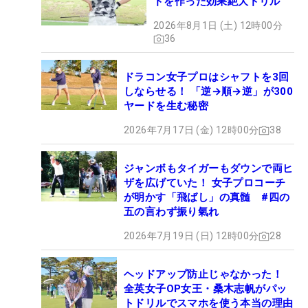
ドを作った効果絶大ドリル
2026年8月1日 (土) 12時00分
36
ドラコン女子プロはシャフトを3回
しならせる！ 「逆→順→逆」が300
ヤードを生む秘密
2026年7月17日 (金) 12時00分
38
ジャンボもタイガーもダウンで両ヒ
ザを広げていた！ 女子プロコーチ
が明かす「飛ばし」の真髄 #四の
五の言わず振り氣れ
2026年7月19日 (日) 12時00分
28
ヘッドアップ防止じゃなかった！
全英女子OP女王・桑木志帆がパッ
トドリルでスマホを使う本当の理由