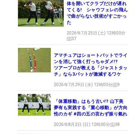
体を開いてクラブだけが遅れ
てくる! シャウフェレの飛ん
で曲がらない技術がすごかっ
た
2026年7月25日 (土) 12時00分
37
アマチュアはショートパットでライ
ンを消して強く打っちゃダメ!?
ツアープロが教える「ジャストタッ
チ」なら3パットが激減するワケ
2026年7月29日 (水) 12時00分
9
「体重移動」はもう古い!? 山下美
夢有も実践する「重心移動」が方向
性のカギ #四の五の言わず振り氣れ
2026年8月2日 (日) 12時00分
38