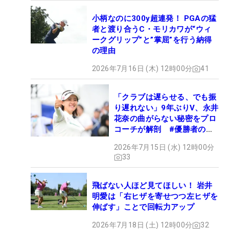
小柄なのに300y超連発！ PGAの猛
者と渡り合うC・モリカワが“ウィ
ークグリップ”と”掌屈”を行う納得
の理由
2026年7月16日 (木) 12時00分
41
「クラブは遅らせる、でも振
り遅れない」9年ぶりV、永井
花奈の曲がらない秘密をプロ
コーチが解剖 #優勝者のス
イング
2026年7月15日 (水) 12時00分
33
飛ばない人ほど見てほしい！ 岩井
明愛は「右ヒザを寄せつつ左ヒザを
伸ばす」ことで回転力アップ
2026年7月18日 (土) 12時00分
32