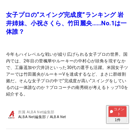
女子プロの“スイング完成度”ランキング 岩
井姉妹、小祝さくら、竹田麗央……No.1は一
体誰？
今年もハイレベルな戦いが繰り広げられる女子プロの世界。国
内では、2年目の菅楓華やルーキーの中村心が頭角を現すなか
で、工藤遥加や穴井詩といった30代の選手も活躍。米国女子ツ
アーでは竹田麗央がルーキーVを達成するなど、まさに群雄割
拠だ。そんな女子プロの中で“完成度が高い”スイングをしてい
るのは一体誰なのか？プロコーチの南秀樹が考えるトップ10を
紹介する。
コメン
所属
ALBA Net編集部
ト
ALBA Net編集部
/
ALBA Net
1
件