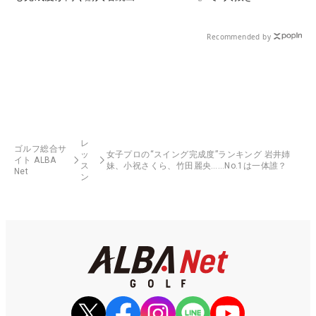
Recommended by
レ
ゴルフ総合サ
ッ
女子プロの“スイング完成度”ランキング 岩井姉
イト ALBA
ス
妹、小祝さくら、竹田麗央……No.1は一体誰？
Net
ン