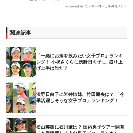
関連記事
「一緒にお酒を飲みたい女子プロ」ランキ
ング！ 小祝さくらに渋野日向子……盛り上
げ上手は誰だ？
渋野日向子に岩井姉妹、竹田麗央は？ 「今
季活躍しそうな女子プロ」ランキング！
松山英樹に石川遼は？ 国内男子ツアー開幕