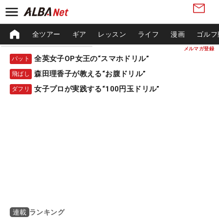
全ツアー
ギア
レッスン
ライフ
漫画
ゴルフ
メルマガ登録
全英女子OP女王の“スマホドリル”
パット
森田理香子が教える“お腹ドリル”
飛ばし
女子プロが実践する“100円玉ドリル”
ダフリ
ランキング
連載