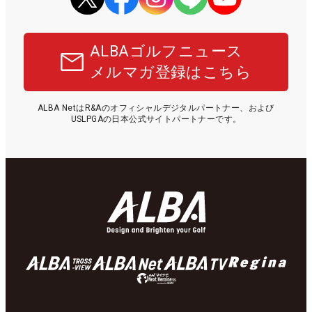
ALBAゴルフニュース
メルマガ登録はこちら
ALBA NetはR&Aのオフィシャルデジタルパートナー、および
USLPGAの日本公式サイトパートナーです。