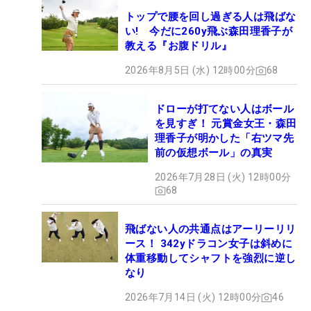
トップで腰を回し過ぎる人は飛ばな
い! 今だに260y飛ぶ森田理香子が
教える『お腹ドリル』
2026年8月5日 (水) 12時00分
68
ドローが打てない人はボール
を見すぎ！ 元賞金女王・森田
理香子が明かした「右ツマ先
前の仮想ボール」の真実
2026年7月28日 (火) 12時00分
68
飛ばない人の共通点はアーリーリリ
ース！ 342yドラコン女子は斜めに
体重移動してシャフトを強烈に逆し
なり
2026年7月14日 (火) 12時00分
46