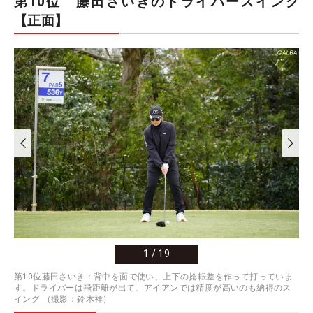
第10位 藤田さいきのドライバースイング
【正面】
1
/
19
第10位藤田さいき：背中を面で使い、上下の捻転差を作って打っていま
す。ドライバーは飛距離が出て、アイアンでは精度が高いのも納得のス
イング （撮影：鈴木祥）