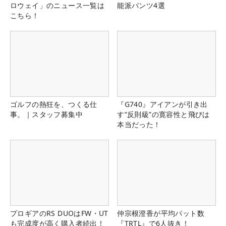
ロウェイ」のニュース一覧は
能派パンツ4選
こちら！
ゴルフの熱狂を、つくる仕
『G740』アイアンが引き出
事。｜スタッフ募集中
す“反則級”の寛容性と飛びは
本当だった！
プロギアのRS DUOはFW・UT
仲宗根澄香が平均パット数
も完成度が高く購入者続出！
『TRTL』で6人抜き！