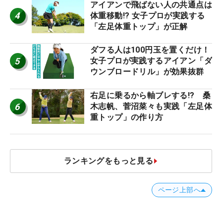
アイアンで飛ばない人の共通点は
4
体重移動!? 女子プロが実践する
「左足体重トップ」が正解
ダフる人は100円玉を置くだけ！
5
女子プロが実践するアイアン「ダ
ウンブロードリル」が効果抜群
右足に乗るから軸ブレする!? 桑
6
木志帆、菅沼菜々も実践「左足体
重トップ」の作り方
ランキングをもっと見る
ページ上部へ