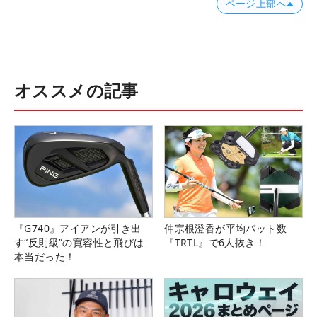
ページ上部へ
オススメの記事
『G740』アイアンが引き出
仲宗根澄香が平均パット数
す“反則級”の寛容性と飛びは
『TRTL』で6人抜き！
本当だった！