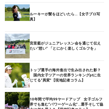
てしまうのだという。
ルーキーが髪をほどいたら…【女子プロ写
なんだか難しそうだが、やはり会場で初めてこの機
真】
能を使用した宮里藍の言葉を借りると分かりやす
い。「アマチュアの方に説明する脱力とか、力みと
いうのを可視化してくれる感覚ですね。『そうそ
宮里藍がジュニアレッスン会を通じて伝え
う、普段私が言ってるのはこれ』って感じ。私自
たい“想い” 「とにかく楽しくゴルフを」
身、インパクトの前に脱力しているという感覚はな
かったので、新しい視点だなと思います」。
トップ選手の海外進出で生み出された影？
プロが伝えようとしても、我々アマチュアにはなか
国内女子ツアーの世界ランキングptに生
なか理解できない、脱力や力み、いわゆる力感を教
じてる“異変”【現地記者コラム】
えてくれる機能というわけだ。細かいスイングの形
にこだわるよりも、いつ力を発揮するのかを考える
方がシンプルでいいのかもしれない。
10年間で平均99ヤードアップ 女子ゴルフ
界でも進む“パワーゲーム化”…選手そして協