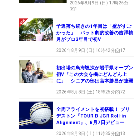
2026年8月9日 (日) 17時26分
1
予選落ち続きの1年目は「壁がすご
かった」 パット劇的改善の吉澤柚
月がプロ3年目で初V
2026年8月9日 (日) 16時42分
17
初出場の鳥海颯汰が岩手県オープン
初V「この大会を機にどんどん上
に」 シニアの部は宮本勝昌が連覇
2026年8月8日 (土) 18時25分
72
全周アライメントを初搭載！ ブリ
ヂストン『TOUR B JGR Roll-in
Alignment』、8月7日デビュー
2026年8月8日 (土) 11時35分
13