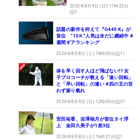
2026年8月9日 (日) 11時32分
1
話題の新作を抑えて『G440 K』が
首位 “10Ｋ”人気は未だに継続中 #
週間ギアランキング
2026年8月8日 (土) 18時00分
11
体を早く回す人ほど飛ばない!? 女
子プロコーチが教える「速い回転」
と「早い回転」の違い #四の五の言
わず振り氣れ
2026年8月9日 (日) 12時00分
31
安田祐香、吉澤柚月が首位タイ浮
上 金田久美子が1差3位
2026年8月8日 (土) 16時21分
1