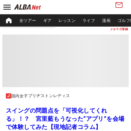
全ツアー
ギア
レッスン
ライフ
漫画
ゴルフ
メルマガ登録
ブリヂストンレディス
国内女子
スイングの問題点を「可視化してくれ
る」！？ 宮里藍もうなった“アプリ”を会場
で体験してみた【現地記者コラム】