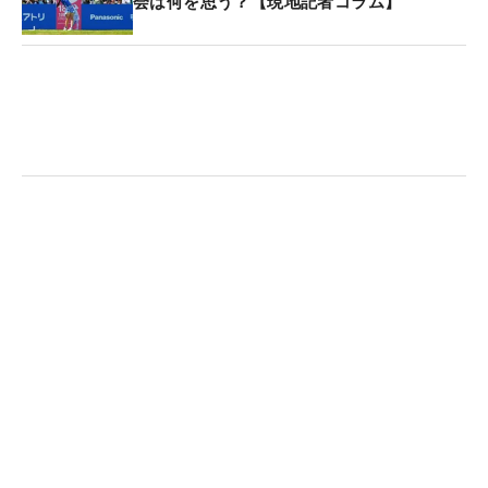
会は何を思う？【現地記者コラム】
ちなみに著者の分析結果は、ヘッド加速期に腕のエ
ネルギーが使えていないのに加えて、さらに下半身
の力が逃げてしまう傾向があるとのこと。頑張って
振っているつもりだったけど、そうでもない？ 飛
ばない理由がなんとなく分かった気がします。
アプリは分析結果を基におススメの練習ドリルも教
えてくれる。これさえあれば、誰でもすぐに上手く
なるとは言わないが、少なくともスマホで動画を撮
影するだけでこんなことまで分かっちゃうの？とい
う驚きと上達のヒントは与えてくれるはずだ。
（文・田中宏治）