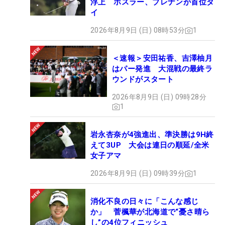
浮上 ホスラー、ブレナンが首位タ
イ
2026年8月9日 (日) 08時53分
1
＜速報＞安田祐香、吉澤柚月
はパー発進 大混戦の最終ラ
ウンドがスタート
2026年8月9日 (日) 09時28分
1
岩永杏奈が4強進出、準決勝は9H終
えて3UP 大会は連日の順延/全米
女子アマ
2026年8月9日 (日) 09時39分
1
消化不良の日々に「こんな感じ
か」 菅楓華が北海道で“憂さ晴ら
し”の4位フィニッシュ