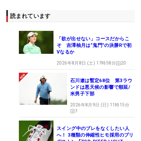
読まれています
「欲が出せない」コースだからこ
そ 吉澤柚月は“鬼門”の決勝Rで初
Vなるか
2026年8月8日 (土) 17時58分
20
石川遼は暫定68位 第3ラウ
ンドは悪天候の影響で順延/
米男子下部
2026年8月9日 (日) 11時15分
1
スイング中のブレをなくしたい人
へ！ 3種類の伸縮性ヒモ採用のブリ