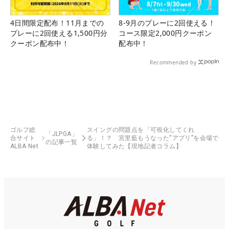
4日間限定配布！11月までの
8-9月のプレーに2回使える！
プレーに2回使える1,500円分
コース限定2,000円クーポン
クーポン配布中！
配布中！
Recommended by
ゴルフ総
スイングの問題点を「可視化してくれ
「JLPGA」
合サイト
る」！？ 宮里藍もうなった“アプリ”を会場で
の記事一覧
ALBA Net
体験してみた【現地記者コラム】