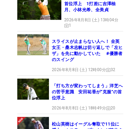
首位浮上 1打差に吉澤柚
月、小林光希、全美貞
2026年8月8日 (土) 13時04分
1
スライスが止まらない人へ！ 全英
女王・桑木志帆は切り返しで「左ヒ
ザ」を先に動かしていた #優勝者
のスイング
2026年8月8日 (土) 12時00分
32
「打ち方が変わってしまう」洋芝へ
の苦手意識 安田祐香が“克服”の首
位浮上
2026年8月8日 (土) 18時49分
20
松山英樹はイーグル奪取で11位に