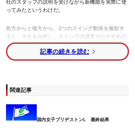
社のスタッフの説明を受けながら新機能を実際に使
ってみたというわけだ。
前方からと後方から、2つのスイング動画を撮影す
ると、それを分析し、スイングの課題やおすすめの
練習ドリルを紹介してくれるのがこのアプリ。ここ
記事の続きを読む
に今回エネルギー分析という機能が加わった。腕、
上半身、下半身がそれぞれどのタイミングでエネル
ギーを発揮しているかを可視化し、効率的なスイン
グに導く。
関連記事
スタッフの解説によると、プロや上級者は切り返し
からハーフウェイダウンまでの“ヘッド加速期”にエ
ネルギーを発揮。以降の“リリース期”では使うエネ
ルギーは減少するものの、ヘッドは自然と加速して
国内女子ブリヂストンL 最終結果
いく。反対に一般のアマチュアは反対にリリース期
に多くのエネルギーを発揮。ヘッドの加速を阻害し