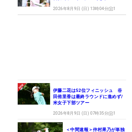
2026年8月9日 (日) 13時04分
1
伊藤二花は52位フィニッシュ 谷
田侑里香は最終ラウンドに進めず/
米女子下部ツアー
2026年8月9日 (日) 07時35分
1
＜中間速報＞仲村果乃が単独