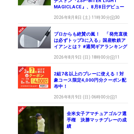
ヂストン『ZSP-BITER LIGHT
MAGICLACE』、8月8日デビュー
2026年8月8日 (土) 11時30分
30
プロからも絶賛の嵐！ 「発売直後
は必ずトップ3に入る」国産軟鉄ア
イアンとは？ #週間ギアランキング
2026年8月9日 (日) 18時00分
11
2組7名以上のプレーに使える！対
象コース限定4,000円分クーポン配
布中！
2026年8月9日 (日) 06時00分
1
全米女子アマチュアゴルフ選
手権 決勝マッチプレーの成
績